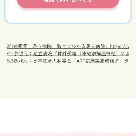
※1参照元：足立病院「数字でわかる足立病院」https://www.adachi
※2参照元：足立病院「体外受精（凍結融解胚移植）による35歳未満の妊娠率（202
※3参照元：日本産婦人科学会「ART臨床実施成績データ2022（PDF）」https