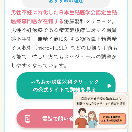
おすすめの理由
男性不妊に特化した日本生殖医学会認定生殖
医療専門医が在籍する
泌尿器科クリニック。
男性不妊治療である精索静脈瘤に対する顕微
鏡下手術、無精子症に対する顕微鏡下精巣精
子回収術（micro-TESE）などの日帰り手術も
可能で、忙しい方でもスケジュールの調整が
しやすくなっています。
いちおか泌尿器科クリニック
の公式サイトで詳細を見る
電話で問い合わせる