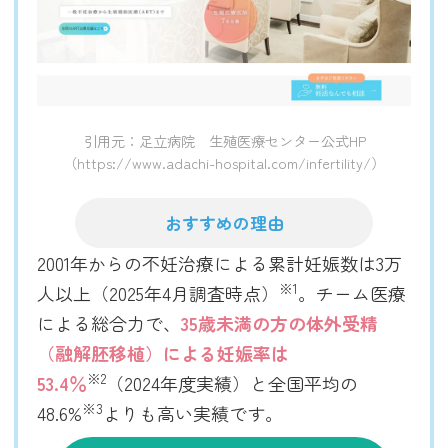
引用元：足立病院 生殖医療センター公式HP
（https://www.adachi-hospital.com/infertility/）
おすすめの理由
2001年からの不妊治療による累計妊娠数は3万
※1
人以上（2025年4月調査時点）
。チーム医療
による総合力で、
35歳未満の方の体外受精
（融解胚移植）による妊娠率は
※2
53.4％
（2024年度実績）と全国平均の
※3
48.6%
よりも高い実績です。