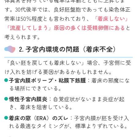
す。30代後半では、良好胚盤胞であっても染色体正
常率は50％程度とも言われており、
「着床しない」
「流産してしまう」原因の多くは受精卵側にある
と
考えられます。
2. 子宮内環境の問題（着床不全）
「良い胚を戻しても着床しない」場合、子宮側に受
け入れを妨げる要因があるかもしれません。
子宮内膜ポリープ・粘膜下筋腫
：着床の邪魔にな
る場所にできている。
慢性子宮内膜炎
：自覚症状がないまま炎症が起
き、着床を阻害している。
着床の窓（ERA）のズレ
：子宮内膜が胚を受け入
れる最適なタイミングが、標準よりずれている。