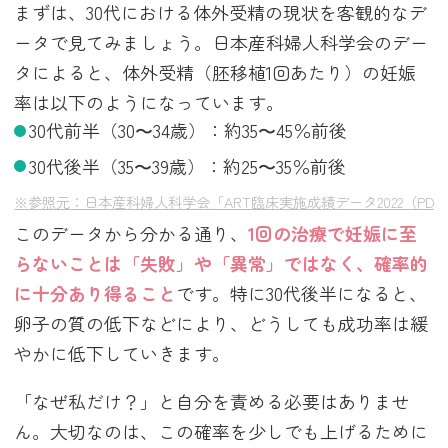
まずは、30代における体外受精の現状を客観的なデ
ータで見てみましょう。日本産科婦人科学会のデー
タによると、体外受精（胚移植1回あたり）の妊娠
率は以下のようになっています。
30代前半（30〜34歳）：約35〜45％前後
30代後半（35〜39歳）：約25〜35％前後
※参照元：日本産科婦人科学会「ART臨床実施成績データ2022（PDF
このデータから分かる通り、
1回の治療で妊娠に至
らないことは「失敗」や「異常」ではなく、確率的
に十分あり得ること
です。特に30代後半になると、
卵子の質の低下などにより、どうしても成功率は緩
やかに低下していきます。
「なぜ私だけ？」と自分を責める必要はありませ
ん。大切なのは、この確率を少しでも上げるために