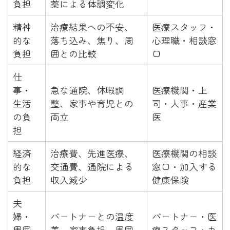
負担
薬による体調変化
精神
治療結果への不安、
医療スタッフ・
的な
落ち込み、焦り、周
心理職・相談窓
負担
囲との比較
口
仕
事・
急な通院、休暇調
医療機関・上
生活
整、家事や育児との
司・人事・産業
の負
両立
医
担
経済
治療費、先進医療、
医療機関の相談
的な
交通費、通院による
窓口・加入する
負担
収入減少
健康保険
夫
婦・
パートナーとの温度
パートナー・医
周囲
差、家事負担、周囲
療スタッフ・カ