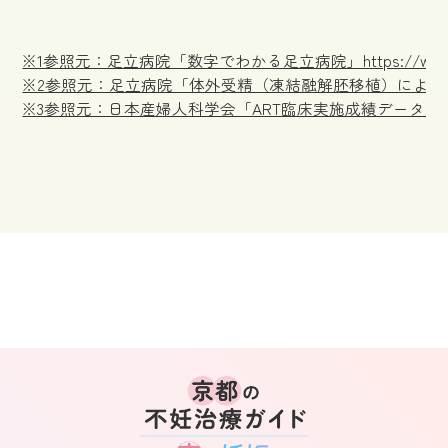
※1参照元：足立病院「数字でわかる足立病院」https://www.adachi
※2参照元：足立病院「体外受精（凍結融解胚移植）による35歳未満の妊娠率（202
※3参照元：日本産婦人科学会「ART臨床実施成績データ2022（PDF）」https