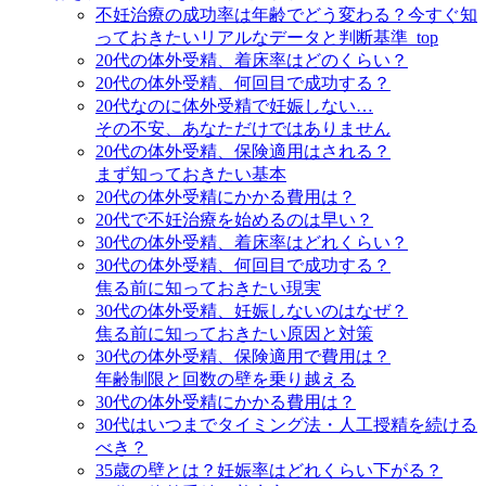
不妊治療の成功率は年齢でどう変わる？今すぐ知
っておきたいリアルなデータと判断基準_top
20代の体外受精、着床率はどのくらい？
20代の体外受精、何回目で成功する？
20代なのに体外受精で妊娠しない…
その不安、あなただけではありません
20代の体外受精、保険適用はされる？
まず知っておきたい基本
20代の体外受精にかかる費用は？
20代で不妊治療を始めるのは早い？
30代の体外受精、着床率はどれくらい？
30代の体外受精、何回目で成功する？
焦る前に知っておきたい現実
30代の体外受精、妊娠しないのはなぜ？
焦る前に知っておきたい原因と対策
30代の体外受精、保険適用で費用は？
年齢制限と回数の壁を乗り越える
30代の体外受精にかかる費用は？
30代はいつまでタイミング法・人工授精を続ける
べき？
35歳の壁とは？妊娠率はどれくらい下がる？