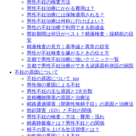
男性不妊の検査方法
男性不妊治療にかかる費用は？
男性不妊治療には保険適用される？
男性不妊治療は何科に行けばよい？
男性の不妊治療で利用できる助成金
禁欲期間は何日がベスト？精液検査・採精前の目
安
精液検査の見方｜基準値と異常の目安
男性が不妊検査を嫌がるときの伝え方
京都で男性不妊治療に強いクリニック一覧
京都で男性不妊治療ができる泌尿器科併設の病院
不妊の原因について
不妊の原因について_top
男性側の要因による不妊
男性不妊の主な原因と3大分類
造精機能障害の原因と治療法
精路通過障害（閉塞性無精子症）の原因と治療法
勃起障害（ED）と不妊の関係
男性不妊の検査：方法・費用・流れ
精索静脈瘤とは？男性不妊との関係
精子の質を上げる生活習慣とは？
女性側の要因による不妊