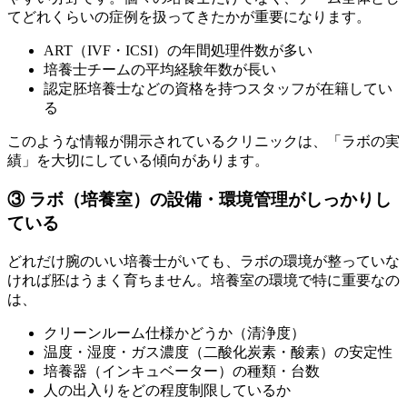
てどれくらいの症例を扱ってきたかが重要になります。
ART（IVF・ICSI）の年間処理件数が多い
培養士チームの平均経験年数が長い
認定胚培養士などの資格を持つスタッフが在籍してい
る
このような情報が開示されているクリニックは、
「ラボの実
績」を大切にしている傾向
があります。
③ ラボ（培養室）の設備・環境管理がしっかりし
ている
どれだけ腕のいい培養士がいても、ラボの環境が整っていな
ければ胚はうまく育ちません。培養室の環境で特に重要なの
は、
クリーンルーム仕様かどうか（清浄度）
温度・湿度・ガス濃度（二酸化炭素・酸素）の安定性
培養器（インキュベーター）の種類・台数
人の出入りをどの程度制限しているか