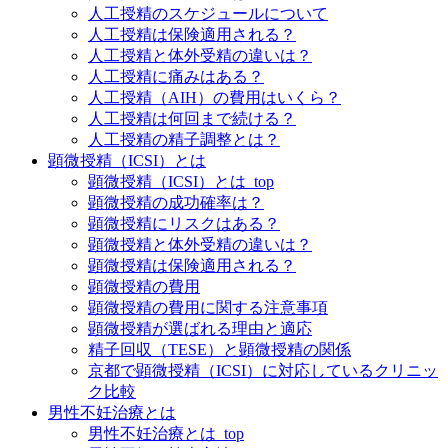
人工授精のスケジュールについて
人工授精は保険適用される？
人工授精と体外受精の違いは？
人工授精に痛みはある？
人工授精（AIH）の費用はいくら？
人工授精は何回まで続ける？
人工授精の精子調整とは？
顕微授精（ICSI）とは
顕微授精（ICSI）とは_top
顕微授精の成功確率は？
顕微授精にリスクはある？
顕微授精と体外受精の違いは？
顕微授精は保険適用される？
顕微授精の費用
顕微授精の費用に関する注意事項
顕微授精が選ばれる理由と適応
精子回収（TESE）と顕微授精の関係
京都で顕微授精（ICSI）に対応しているクリニッ
ク比較
男性不妊治療とは
男性不妊治療とは_top