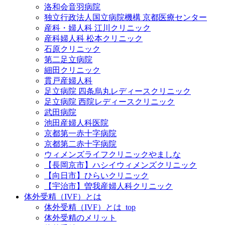
洛和会音羽病院
独立行政法人国立病院機構 京都医療センター
産科・婦人科 江川クリニック
産科婦人科 松本クリニック
石原クリニック
第二足立病院
細田クリニック
貫戸産婦人科
足立病院 四条烏丸レディースクリニック
足立病院 西院レディースクリニック
武田病院
池田産婦人科医院
京都第一赤十字病院
京都第二赤十字病院
ウィメンズライフクリニックやましな
【長岡京市】ハシイウィメンズクリニック
【向日市】ひらいクリニック
【宇治市】曽我産婦人科クリニック
体外受精（IVF）とは
体外受精（IVF）とは_top
体外受精のメリット