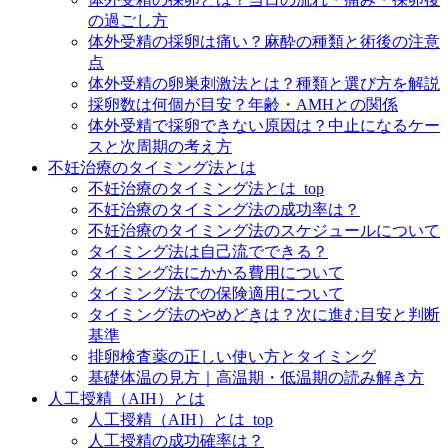
の過ごし方
体外受精の採卵は痛い？麻酔の種類と術後の注意
点
体外受精の卵巣刺激法とは？種類と選び方を解説
採卵数は何個が目安？年齢・AMHとの関係
体外受精で採卵できない原因は？中止になるケー
スと次周期の考え方
不妊治療のタイミング法とは
不妊治療のタイミング法とは_top
不妊治療のタイミング法の成功率は？
不妊治療のタイミング法のスケジュールについて
タイミング法は自己流でできる？
タイミング法にかかる費用について
タイミング法での保険適用について
タイミング法のやめどきは？次に進む目安と判断
基準
排卵検査薬の正しい使い方とタイミング
基礎体温の見方｜高温期・低温期の読み解き方
人工授精（AIH）とは
人工授精（AIH）とは_top
人工授精の成功確率は？