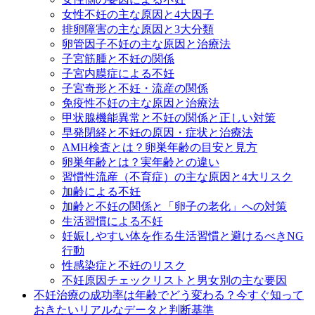
女性不妊の主な原因と4大因子
排卵障害の主な原因と3大分類
卵管因子不妊の主な原因と治療法
子宮筋腫と不妊の関係
子宮内膜症による不妊
子宮奇形と不妊・流産の関係
免疫性不妊の主な原因と治療法
甲状腺機能異常と不妊の関係と正しい対策
早発閉経と不妊の原因・症状と治療法
AMH検査とは？卵巣年齢の目安と見方
卵巣年齢とは？実年齢との違い
習慣性流産（不育症）の主な原因と4大リスク
加齢による不妊
加齢と不妊の関係と「卵子の老化」への対策
生活習慣による不妊
妊娠しやすい体を作る生活習慣と避けるべきNG
行動
性感染症と不妊のリスク
不妊原因チェックリストと男女別の主な要因
不妊治療の成功率は年齢でどう変わる？今すぐ知って
おきたいリアルなデータと判断基準