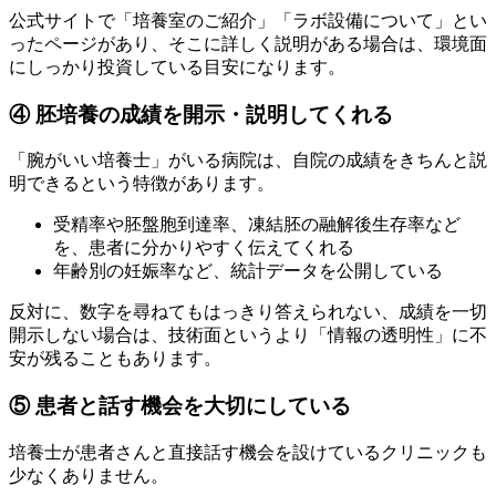
公式サイトで「培養室のご紹介」「ラボ設備について」とい
ったページがあり、そこに詳しく説明がある場合は、
環境面
にしっかり投資している目安
になります。
④ 胚培養の成績を開示・説明してくれる
「腕がいい培養士」がいる病院は、自院の成績をきちんと説
明できるという特徴があります。
受精率や胚盤胞到達率、凍結胚の融解後生存率など
を、患者に分かりやすく伝えてくれる
年齢別の妊娠率など、統計データを公開している
反対に、数字を尋ねてもはっきり答えられない、成績を一切
開示しない場合は、
技術面というより「情報の透明性」に不
安
が残ることもあります。
⑤ 患者と話す機会を大切にしている
培養士が患者さんと直接話す機会を設けているクリニックも
少なくありません。