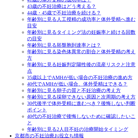
43歳の不妊治療はどう考える？
44歳・45歳で不妊治療を続ける？
年齢別に見る人工授精の成功率と体外受精へ進む
目安
年齢別に見るタイミング法の妊娠率と続ける回数
の目安
年齢別に見る胚盤胞到達率とは？
年齢別に見る染色体異常の割合と体外受精の考え
方
年齢別に見る妊娠判定陽性後の流産リスクと注意
点
35歳以上でAMHが低い場合の不妊治療の進め方
40代でAMHが低い場合、体外受精はできる？
年齢別に見る卵子の質と不妊治療の考え方
年齢別に見る採卵できない原因と次周期の考え方
30代後半で体外受精に進むべき？後悔しない判断
ポイント
40代の不妊治療で後悔しないために確認したいこ
と
年齢別に見る2人目不妊の治療開始タイミング
京都市の不妊治療お役立ち情報