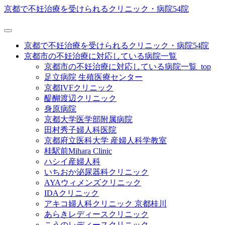
京都で不妊治療を受けられるクリニック・病院54院
京都で不妊治療を受けられるクリニック・病院54院
京都市の不妊治療に対応している病院一覧
京都市の不妊治療に対応している病院一覧_top
足立病院 生殖医療センター
京都IVFクリニック
醍醐渡辺クリニック
身原病院
京都大学医学部附属病院
田村秀子婦人科医院
京都府立医科大学 産婦人科学教室
桂駅前Mihara Clinic
ハシイ産婦人科
いちおか泌尿器科クリニック
AYAウィメンズクリニック
IDAクリニック
アキコ婦人科クリニック 京都桂川
あらきレディースクリニック
こうのレディースクリニック