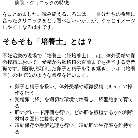
病院・クリニックの特徴
をまとめました。読み終えるころには、
「自分たちの希望に
合ったクリニックをどう選べばいいか」
が、ぐっとイメージ
しやすくなるはずです。
そもそも「培養士」とは？
不妊治療の現場で「培養士（胚培養士）」は、体外受精や顕
微授精において、受精から胚移植の直前までを担当する専門
職です。医師が採卵した卵子と精子を引き継ぎ、ラボ（培養
室）の中で次のような業務を行います。
卵子と精子を扱い、体外受精や顕微授精（ICSI）の操
作を行う
受精卵（胚）を適切な環境で培養し、胚盤胞まで育て
る
胚のグレード評価を行い、どの胚を移植するかの判断
材料を医師に提供する
凍結保存や融解処理を行い、凍結胚の生存率を維持す
る