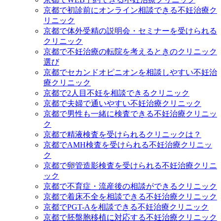
京都で初診前にオンライン相談できる不妊治療ク
リニック
京都で体外受精の説明会・セミナーを受けられる
クリニック
京都で不妊治療の転院を考えるときのクリニック
選び
京都でセカンドオピニオンを相談しやすい不妊治
療クリニック
京都で2人目不妊を相談できるクリニック
京都で夫婦で通いやすい不妊治療クリニック
京都で男性も一緒に検査できる不妊治療クリニッ
ク
京都で精液検査を受けられるクリニックは？
京都でAMH検査を受けられる不妊治療クリニッ
ク
京都で卵管造影検査を受けられる不妊治療クリニ
ック
京都で不育症・流産後の相談ができるクリニック
京都で着床不全を相談できる不妊治療クリニック
京都でPGT-Aを相談できる不妊治療クリニック
京都で胚盤胞移植に対応する不妊治療クリニック