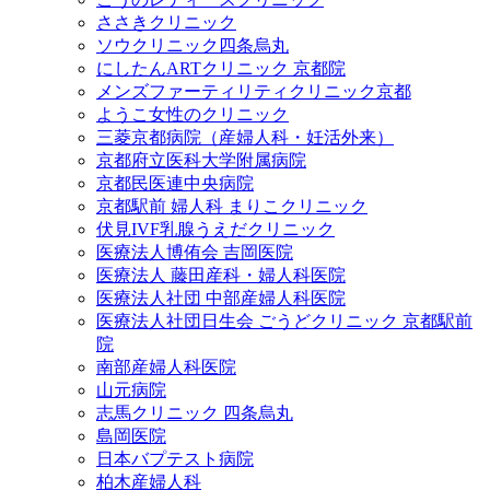
ささきクリニック
ソウクリニック四条烏丸
にしたんARTクリニック 京都院
メンズファーティリティクリニック京都
ようこ女性のクリニック
三菱京都病院（産婦人科・妊活外来）
京都府立医科大学附属病院
京都民医連中央病院
京都駅前 婦人科 まりこクリニック
伏見IVF乳腺うえだクリニック
医療法人博侑会 吉岡医院
医療法人 藤田産科・婦人科医院
医療法人社団 中部産婦人科医院
医療法人社団日生会 ごうどクリニック 京都駅前
院
南部産婦人科医院
山元病院
志馬クリニック 四条烏丸
島岡医院
日本バプテスト病院
柏木産婦人科