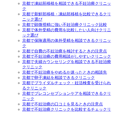
京都で凍結胚移植を相談できる不妊治療クリニッ
ク
京都で新鮮胚移植・凍結胚移植を比較できるクリ
ニック選び
京都で顕微授精に強い不妊治療クリニック比較
京都で体外受精の費用を比較したい人向けクリニ
ック選び
京都で保険適用の体外受精を相談できるクリニッ
ク
京都で自費の不妊治療を検討するときの注意点
京都で不妊治療の費用相談がしやすいクリニック
京都で夫婦カウンセリングを相談できる不妊治療
クリニック
京都で不妊治療をやめるか迷ったときの相談先
京都で卵子凍結を相談できるクリニック
京都でブライダルチェック・妊活検査を受けられ
るクリニック
京都でプレコンセプションケアを相談できるクリ
ニック
京都で不妊治療の口コミを見るときの注意点
京都で不妊治療クリニックを比較するチェックリ