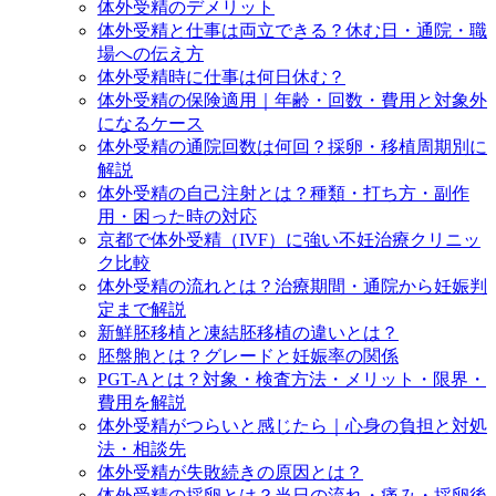
体外受精のデメリット
体外受精と仕事は両立できる？休む日・通院・職
場への伝え方
体外受精時に仕事は何日休む？
体外受精の保険適用｜年齢・回数・費用と対象外
になるケース
体外受精の通院回数は何回？採卵・移植周期別に
解説
体外受精の自己注射とは？種類・打ち方・副作
用・困った時の対応
京都で体外受精（IVF）に強い不妊治療クリニッ
ク比較
体外受精の流れとは？治療期間・通院から妊娠判
定まで解説
新鮮胚移植と凍結胚移植の違いとは？
胚盤胞とは？グレードと妊娠率の関係
PGT-Aとは？対象・検査方法・メリット・限界・
費用を解説
体外受精がつらいと感じたら｜心身の負担と対処
法・相談先
体外受精が失敗続きの原因とは？
体外受精の採卵とは？当日の流れ・痛み・採卵後