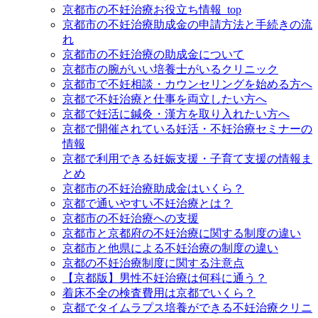
京都市の不妊治療お役立ち情報_top
京都市の不妊治療助成金の申請方法と手続きの流
れ
京都市の不妊治療の助成金について
京都市の腕がいい培養士がいるクリニック
京都市で不妊相談・カウンセリングを始める方へ
京都で不妊治療と仕事を両立したい方へ
京都で妊活に鍼灸・漢方を取り入れたい方へ
京都で開催されている妊活・不妊治療セミナーの
情報
京都で利用できる妊娠支援・子育て支援の情報ま
とめ
京都市の不妊治療助成金はいくら？
京都で通いやすい不妊治療とは？
京都市の不妊治療への支援
京都市と京都府の不妊治療に関する制度の違い
京都市と他県による不妊治療の制度の違い
京都の不妊治療制度に関する注意点
【京都版】男性不妊治療は何科に通う？
着床不全の検査費用は京都でいくら？
京都でタイムラプス培養ができる不妊治療クリニ