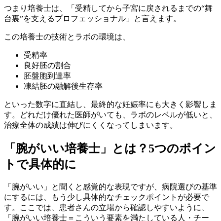
つまり培養士は、
「受精してから子宮に戻されるまでの“舞
台裏”を支えるプロフェッショナル」
と言えます。
この培養士の技術とラボの環境は、
受精率
良好胚の割合
胚盤胞到達率
凍結胚の融解後生存率
といった数字に直結し、最終的な妊娠率にも大きく影響しま
す。どれだけ優れた医師がいても、ラボのレベルが低いと、
治療全体の成績は伸びにくくなってしまいます。
「腕がいい培養士」とは？5つのポイン
トで具体的に
「腕がいい」と聞くと感覚的な表現ですが、病院選びの基準
にするには、もう少し具体的なチェックポイントが必要で
す。ここでは、患者さんの立場から確認しやすいように、
「腕がいい培養士＝こういう要素を満たしている人・チー