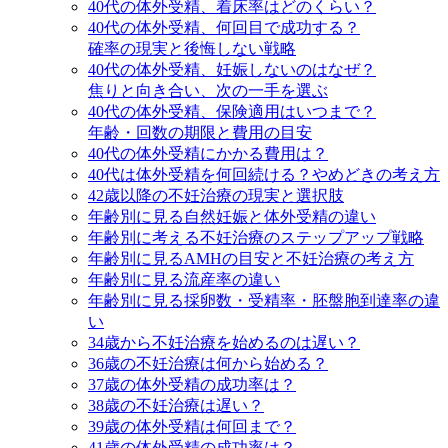
40代の体外受精、着床率はどのくらい？
40代の体外受精、何回目で成功する？
確率の現実と後悔しない戦略
40代の体外受精、妊娠しないのはなぜ？
焦りと向き合い、次の一手を選ぶ
40代の体外受精、保険適用はいつまで？
年齢・回数の期限と費用の目安
40代の体外受精にかかる費用は？
40代は体外受精を何回続ける？やめどきの考え方
42歳以降の不妊治療の現実と選択肢
年齢別に見る自然妊娠と体外受精の違い
年齢別に考える不妊治療のステップアップ戦略
年齢別に見るAMHの目安と不妊治療の考え方
年齢別に見る流産率の違い
年齢別に見る採卵数・受精率・胚盤胞到達率の違
い
34歳から不妊治療を始めるのは遅い？
36歳の不妊治療は何から始める？
37歳の体外受精の成功率は？
38歳の不妊治療は遅い？
39歳の体外受精は何回まで？
41歳の体外受精の成功率は？