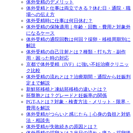
体外受精のデメリット
体外受精と仕事は両立できる？休む日・通院・職
場への伝え方
体外受精時に仕事は何日休む？
体外受精の保険適用｜年齢・回数・費用と対象外
になるケース
体外受精の通院回数は何回？採卵・移植周期別に
解説
体外受精の自己注射とは？種類・打ち方・副作
用・困った時の対応
京都で体外受精（IVF）に強い不妊治療クリニッ
ク比較
体外受精の流れとは？治療期間・通院から妊娠判
定まで解説
新鮮胚移植と凍結胚移植の違いとは？
胚盤胞とは？グレードと妊娠率の関係
PGT-Aとは？対象・検査方法・メリット・限界・
費用を解説
体外受精がつらいと感じたら｜心身の負担と対処
法・相談先
体外受精が失敗続きの原因とは？
体外受精の採卵とは？当日の流れ・痛み・採卵後