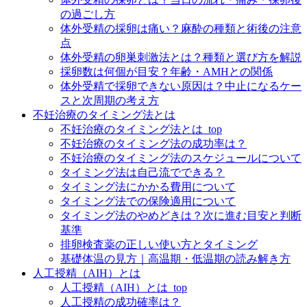
の過ごし方
体外受精の採卵は痛い？麻酔の種類と術後の注意
点
体外受精の卵巣刺激法とは？種類と選び方を解説
採卵数は何個が目安？年齢・AMHとの関係
体外受精で採卵できない原因は？中止になるケー
スと次周期の考え方
不妊治療のタイミング法とは
不妊治療のタイミング法とは_top
不妊治療のタイミング法の成功率は？
不妊治療のタイミング法のスケジュールについて
タイミング法は自己流でできる？
タイミング法にかかる費用について
タイミング法での保険適用について
タイミング法のやめどきは？次に進む目安と判断
基準
排卵検査薬の正しい使い方とタイミング
基礎体温の見方｜高温期・低温期の読み解き方
人工授精（AIH）とは
人工授精（AIH）とは_top
人工授精の成功確率は？