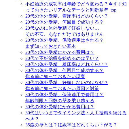
不妊治療の成功率は年齢でどう変わる？今すぐ知
っておきたいリアルなデータと判断基準_top
20代の体外受精、着床率はどのくらい？
20代の体外受精、何回目で成功する？
20代なのに体外受精で妊娠しない…
その不安、あなただけではありません
20代の体外受精、保険適用はされる？
まず知っておきたい基本
20代の体外受精にかかる費用は？
20代で不妊治療を始めるのは早い？
30代の体外受精、着床率はどれくらい？
30代の体外受精、何回目で成功する？
焦る前に知っておきたい現実
30代の体外受精、妊娠しないのはなぜ？
焦る前に知っておきたい原因と対策
30代の体外受精、保険適用で費用は？
年齢制限と回数の壁を乗り越える
30代の体外受精にかかる費用は？
30代はいつまでタイミング法・人工授精を続ける
べき？
35歳の壁とは？妊娠率はどれくらい下がる？