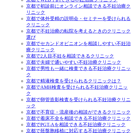
京都で初診前にオンライン相談できる不妊治療ク
リニック
京都で体外受精の説明会・セミナーを受けられる
クリニック
京都で不妊治療の転院を考えるときのクリニック
選び
京都でセカンドオピニオンを相談しやすい不妊治
療クリニック
京都で2人目不妊を相談できるクリニック
京都で夫婦で通いやすい不妊治療クリニック
京都で男性も一緒に検査できる不妊治療クリニッ
ク
京都で精液検査を受けられるクリニックは？
京都でAMH検査を受けられる不妊治療クリニッ
ク
京都で卵管造影検査を受けられる不妊治療クリニ
ック
京都で不育症・流産後の相談ができるクリニック
京都で着床不全を相談できる不妊治療クリニック
京都でPGT-Aを相談できる不妊治療クリニック
京都で胚盤胞移植に対応する不妊治療クリニック