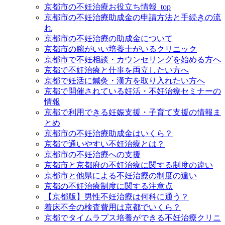
京都市の不妊治療お役立ち情報_top
京都市の不妊治療助成金の申請方法と手続きの流
れ
京都市の不妊治療の助成金について
京都市の腕がいい培養士がいるクリニック
京都市で不妊相談・カウンセリングを始める方へ
京都で不妊治療と仕事を両立したい方へ
京都で妊活に鍼灸・漢方を取り入れたい方へ
京都で開催されている妊活・不妊治療セミナーの
情報
京都で利用できる妊娠支援・子育て支援の情報ま
とめ
京都市の不妊治療助成金はいくら？
京都で通いやすい不妊治療とは？
京都市の不妊治療への支援
京都市と京都府の不妊治療に関する制度の違い
京都市と他県による不妊治療の制度の違い
京都の不妊治療制度に関する注意点
【京都版】男性不妊治療は何科に通う？
着床不全の検査費用は京都でいくら？
京都でタイムラプス培養ができる不妊治療クリニ