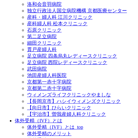
洛和会音羽病院
独立行政法人国立病院機構 京都医療センター
産科・婦人科 江川クリニック
産科婦人科 松本クリニック
石原クリニック
第二足立病院
細田クリニック
貫戸産婦人科
足立病院 四条烏丸レディースクリニック
足立病院 西院レディースクリニック
武田病院
池田産婦人科医院
京都第一赤十字病院
京都第二赤十字病院
ウィメンズライフクリニックやましな
【長岡京市】ハシイウィメンズクリニック
【向日市】ひらいクリニック
【宇治市】曽我産婦人科クリニック
体外受精（IVF）とは
体外受精（IVF）とは_top
体外受精のメリット