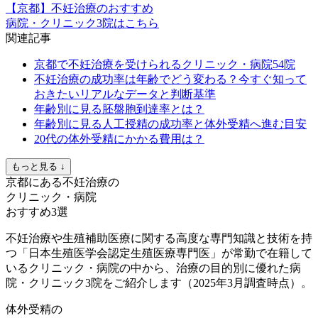
【京都】不妊治療のおすすめ
病院・クリニック3院はこちら
関連記事
京都で不妊治療を受けられるクリニック・病院54院
不妊治療の成功率は年齢でどう変わる？今すぐ知って
おきたいリアルなデータと判断基準
年齢別に見る胚盤胞到達率とは？
年齢別に見る人工授精の成功率と体外受精へ進む目安
20代の体外受精にかかる費用は？
もっと見る ↓
京都にある不妊治療の
クリニック・病院
おすすめ3選
不妊治療や生殖補助医療に関する高度な専門知識と技術を持
つ「日本生殖医学会認定生殖医療専門医」が常勤で在籍して
いるクリニック・病院の中から、治療の目的別に優れた病
院・クリニック3院をご紹介します（2025年3月調査時点）。
体外受精の