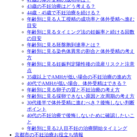
43歳の不妊治療はどう考える？
44歳・45歳で不妊治療を続ける？
年齢別に見る人工授精の成功率と体外受精へ進む
目安
年齢別に見るタイミング法の妊娠率と続ける回数
の目安
年齢別に見る胚盤胞到達率とは？
年齢別に見る染色体異常の割合と体外受精の考え
方
年齢別に見る妊娠判定陽性後の流産リスクと注意
点
35歳以上でAMHが低い場合の不妊治療の進め方
40代でAMHが低い場合、体外受精はできる？
年齢別に見る卵子の質と不妊治療の考え方
年齢別に見る採卵できない原因と次周期の考え方
30代後半で体外受精に進むべき？後悔しない判断
ポイント
40代の不妊治療で後悔しないために確認したいこ
と
年齢別に見る2人目不妊の治療開始タイミング
京都市の不妊治療お役立ち情報