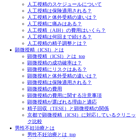
人工授精のスケジュールについて
人工授精は保険適用される？
人工授精と体外受精の違いは？
人工授精に痛みはある？
人工授精（AIH）の費用はいくら？
人工授精は何回まで続ける？
人工授精の精子調整とは？
顕微授精（ICSI）とは
顕微授精（ICSI）とは_top
顕微授精の成功確率は？
顕微授精にリスクはある？
顕微授精と体外受精の違いは？
顕微授精は保険適用される？
顕微授精の費用
顕微授精の費用に関する注意事項
顕微授精が選ばれる理由と適応
精子回収（TESE）と顕微授精の関係
京都で顕微授精（ICSI）に対応しているクリニッ
ク比較
男性不妊治療とは
男性不妊治療とは_top