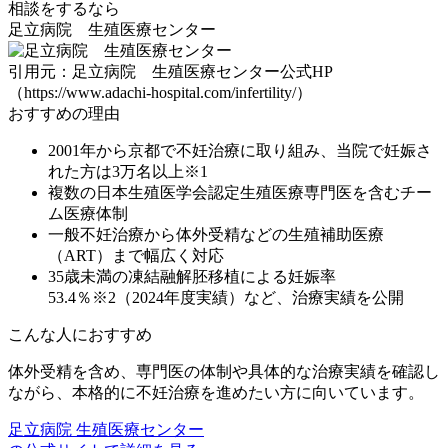
相談をするなら
足立病院 生殖医療センター
引用元：足立病院 生殖医療センター公式HP
（https://www.adachi-hospital.com/infertility/）
おすすめの理由
2001年から京都で不妊治療に取り組み、当院で妊娠さ
れた方は3万名以上※1
複数の日本生殖医学会認定生殖医療専門医を含むチー
ム医療体制
一般不妊治療から体外受精などの生殖補助医療
（ART）まで幅広く対応
35歳未満の凍結融解胚移植による妊娠率
53.4％※2（2024年度実績）など、治療実績を公開
こんな人におすすめ
体外受精を含め、
専門医の体制や具体的な治療実績を確認し
ながら、本格的に不妊治療を進めたい方
に向いています。
足立病院 生殖医療センター