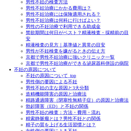
男性不妊の検査方法
男性不妊治療にかかる費用は？
男性不妊治療には保険適用される？
男性不妊治療は何科に行けばよい？
男性の不妊治療で利用できる助成金
禁欲期間は何日がベスト？精液検査・採精前の目
安
精液検査の見方｜基準値と異常の目安
男性が不妊検査を嫌がるときの伝え方
京都で男性不妊治療に強いクリニック一覧
京都で男性不妊治療ができる泌尿器科併設の病院
不妊の原因について
不妊の原因について_top
男性側の要因による不妊
男性不妊の主な原因と3大分類
造精機能障害の原因と治療法
精路通過障害（閉塞性無精子症）の原因と治療法
勃起障害（ED）と不妊の関係
男性不妊の検査：方法・費用・流れ
精索静脈瘤とは？男性不妊との関係
精子の質を上げる生活習慣とは？
女性側の要因による不妊