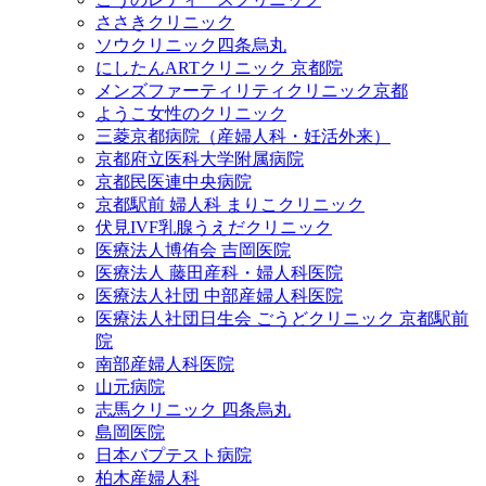
ささきクリニック
ソウクリニック四条烏丸
にしたんARTクリニック 京都院
メンズファーティリティクリニック京都
ようこ女性のクリニック
三菱京都病院（産婦人科・妊活外来）
京都府立医科大学附属病院
京都民医連中央病院
京都駅前 婦人科 まりこクリニック
伏見IVF乳腺うえだクリニック
医療法人博侑会 吉岡医院
医療法人 藤田産科・婦人科医院
医療法人社団 中部産婦人科医院
医療法人社団日生会 ごうどクリニック 京都駅前
院
南部産婦人科医院
山元病院
志馬クリニック 四条烏丸
島岡医院
日本バプテスト病院
柏木産婦人科