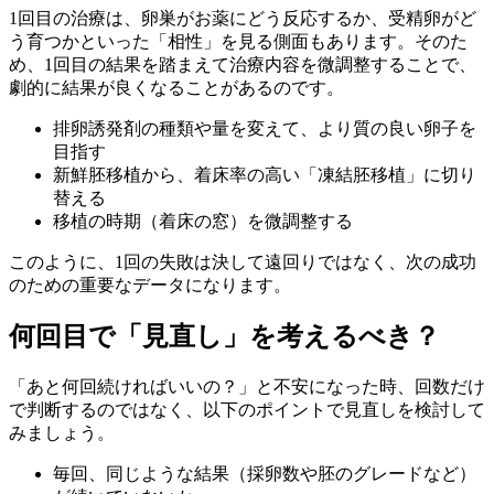
1回目の治療は、卵巣がお薬にどう反応するか、受精卵がど
う育つかといった「相性」を見る側面もあります。そのた
め、1回目の結果を踏まえて治療内容を微調整することで、
劇的に結果が良くなることがあるのです。
排卵誘発剤の種類や量を変えて、より質の良い卵子を
目指す
新鮮胚移植から、着床率の高い「凍結胚移植」に切り
替える
移植の時期（着床の窓）を微調整する
このように、
1回の失敗は決して遠回りではなく、次の成功
のための重要なデータ
になります。
何回目で「見直し」を考えるべき？
「あと何回続ければいいの？」と不安になった時、回数だけ
で判断するのではなく、以下のポイントで見直しを検討して
みましょう。
毎回、同じような結果（採卵数や胚のグレードなど）