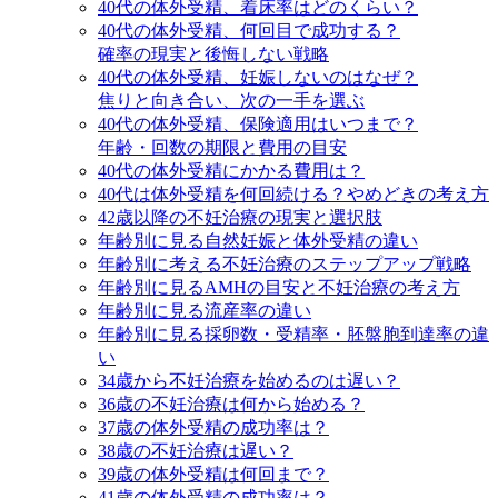
40代の体外受精、着床率はどのくらい？
40代の体外受精、何回目で成功する？
確率の現実と後悔しない戦略
40代の体外受精、妊娠しないのはなぜ？
焦りと向き合い、次の一手を選ぶ
40代の体外受精、保険適用はいつまで？
年齢・回数の期限と費用の目安
40代の体外受精にかかる費用は？
40代は体外受精を何回続ける？やめどきの考え方
42歳以降の不妊治療の現実と選択肢
年齢別に見る自然妊娠と体外受精の違い
年齢別に考える不妊治療のステップアップ戦略
年齢別に見るAMHの目安と不妊治療の考え方
年齢別に見る流産率の違い
年齢別に見る採卵数・受精率・胚盤胞到達率の違
い
34歳から不妊治療を始めるのは遅い？
36歳の不妊治療は何から始める？
37歳の体外受精の成功率は？
38歳の不妊治療は遅い？
39歳の体外受精は何回まで？
41歳の体外受精の成功率は？