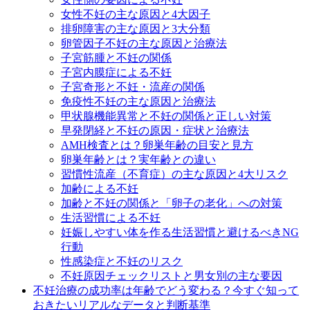
女性不妊の主な原因と4大因子
排卵障害の主な原因と3大分類
卵管因子不妊の主な原因と治療法
子宮筋腫と不妊の関係
子宮内膜症による不妊
子宮奇形と不妊・流産の関係
免疫性不妊の主な原因と治療法
甲状腺機能異常と不妊の関係と正しい対策
早発閉経と不妊の原因・症状と治療法
AMH検査とは？卵巣年齢の目安と見方
卵巣年齢とは？実年齢との違い
習慣性流産（不育症）の主な原因と4大リスク
加齢による不妊
加齢と不妊の関係と「卵子の老化」への対策
生活習慣による不妊
妊娠しやすい体を作る生活習慣と避けるべきNG
行動
性感染症と不妊のリスク
不妊原因チェックリストと男女別の主な要因
不妊治療の成功率は年齢でどう変わる？今すぐ知って
おきたいリアルなデータと判断基準