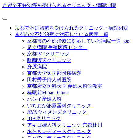
京都で不妊治療を受けられるクリニック・病院54院
京都で不妊治療を受けられるクリニック・病院54院
京都市の不妊治療に対応している病院一覧
京都市の不妊治療に対応している病院一覧_top
足立病院 生殖医療センター
京都IVFクリニック
醍醐渡辺クリニック
身原病院
京都大学医学部附属病院
田村秀子婦人科医院
京都府立医科大学 産婦人科学教室
桂駅前Mihara Clinic
ハシイ産婦人科
いちおか泌尿器科クリニック
AYAウィメンズクリニック
IDAクリニック
アキコ婦人科クリニック 京都桂川
あらきレディースクリニック
こうのレディースクリニック