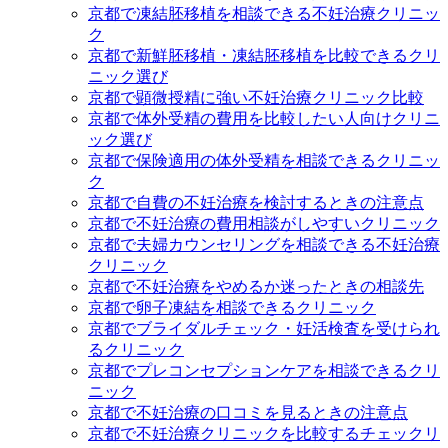
京都で凍結胚移植を相談できる不妊治療クリニッ
ク
京都で新鮮胚移植・凍結胚移植を比較できるクリ
ニック選び
京都で顕微授精に強い不妊治療クリニック比較
京都で体外受精の費用を比較したい人向けクリニ
ック選び
京都で保険適用の体外受精を相談できるクリニッ
ク
京都で自費の不妊治療を検討するときの注意点
京都で不妊治療の費用相談がしやすいクリニック
京都で夫婦カウンセリングを相談できる不妊治療
クリニック
京都で不妊治療をやめるか迷ったときの相談先
京都で卵子凍結を相談できるクリニック
京都でブライダルチェック・妊活検査を受けられ
るクリニック
京都でプレコンセプションケアを相談できるクリ
ニック
京都で不妊治療の口コミを見るときの注意点
京都で不妊治療クリニックを比較するチェックリ