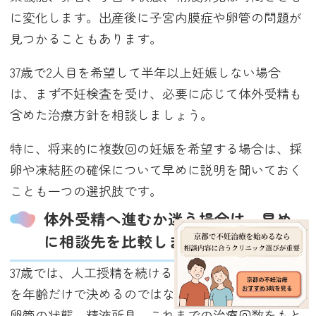
に変化します。出産後に子宮内膜症や卵管の問題が
見つかることもあります。
37歳で2人目を希望して半年以上妊娠しない場合
は、まず不妊検査を受け、必要に応じて体外受精も
含めた治療方針を相談しましょう。
特に、将来的に複数回の妊娠を希望する場合は、採
卵や凍結胚の確保について早めに説明を聞いておく
ことも一つの選択肢です。
体外受精へ進むか迷う場合は、早め
に相談先を比較しましょう
37歳では、人工授精を続けるか、体外受精へ進むか
を年齢だけで決めるのではなく、妊活期間、AMH、
卵管の状態、精液所見、これまでの治療回数をもと