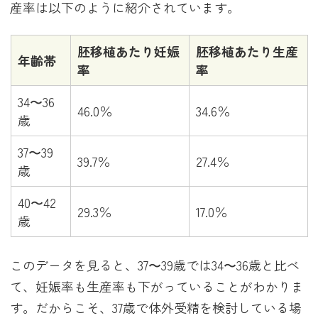
産率は以下のように紹介されています。
胚移植あたり妊娠
胚移植あたり生産
年齢帯
率
率
34〜36
46.0％
34.6％
歳
37〜39
39.7％
27.4％
歳
40〜42
29.3％
17.0％
歳
このデータを見ると、37〜39歳では34〜36歳と比べ
て、妊娠率も生産率も下がっていることがわかりま
す。だからこそ、37歳で体外受精を検討している場