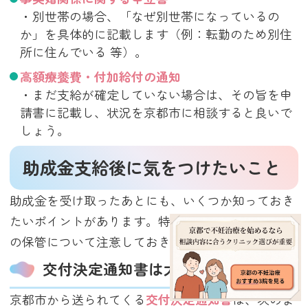
・別世帯の場合、「なぜ別世帯になっているの
か」を具体的に記載します（例：転勤のため別住
所に住んでいる 等）。
高額療養費・付加給付の通知
・まだ支給が確定していない場合は、その旨を申
請書に記載し、状況を京都市に相談すると良いで
しょう。
助成金支給後に気をつけたいこと
助成金を受け取ったあとにも、いくつか知っておき
たいポイントがあります。特に、
医療費控除
や書類
の保管について注意しておきましょう。
交付決定通知書は大切に保管を
京都市から送られてくる
交付決定通知書
は、次のよ