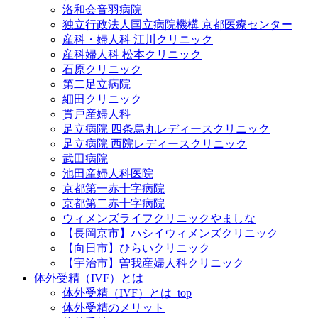
洛和会音羽病院
独立行政法人国立病院機構 京都医療センター
産科・婦人科 江川クリニック
産科婦人科 松本クリニック
石原クリニック
第二足立病院
細田クリニック
貫戸産婦人科
足立病院 四条烏丸レディースクリニック
足立病院 西院レディースクリニック
武田病院
池田産婦人科医院
京都第一赤十字病院
京都第二赤十字病院
ウィメンズライフクリニックやましな
【長岡京市】ハシイウィメンズクリニック
【向日市】ひらいクリニック
【宇治市】曽我産婦人科クリニック
体外受精（IVF）とは
体外受精（IVF）とは_top
体外受精のメリット