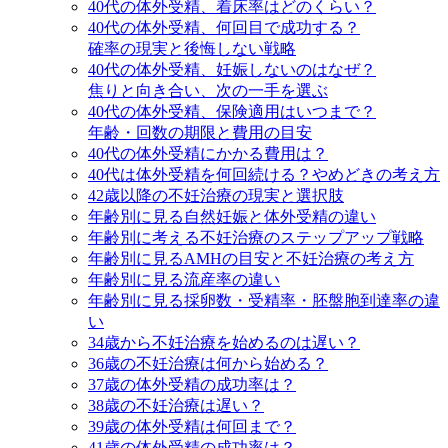
40代の体外受精、着床率はどのくらい？
40代の体外受精、何回目で成功する？
確率の現実と後悔しない戦略
40代の体外受精、妊娠しないのはなぜ？
焦りと向き合い、次の一手を選ぶ
40代の体外受精、保険適用はいつまで？
年齢・回数の期限と費用の目安
40代の体外受精にかかる費用は？
40代は体外受精を何回続ける？やめどきの考え方
42歳以降の不妊治療の現実と選択肢
年齢別に見る自然妊娠と体外受精の違い
年齢別に考える不妊治療のステップアップ戦略
年齢別に見るAMHの目安と不妊治療の考え方
年齢別に見る流産率の違い
年齢別に見る採卵数・受精率・胚盤胞到達率の違
い
34歳から不妊治療を始めるのは遅い？
36歳の不妊治療は何から始める？
37歳の体外受精の成功率は？
38歳の不妊治療は遅い？
39歳の体外受精は何回まで？
41歳の体外受精の成功率は？