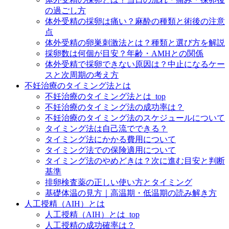
の過ごし方
体外受精の採卵は痛い？麻酔の種類と術後の注意
点
体外受精の卵巣刺激法とは？種類と選び方を解説
採卵数は何個が目安？年齢・AMHとの関係
体外受精で採卵できない原因は？中止になるケー
スと次周期の考え方
不妊治療のタイミング法とは
不妊治療のタイミング法とは_top
不妊治療のタイミング法の成功率は？
不妊治療のタイミング法のスケジュールについて
タイミング法は自己流でできる？
タイミング法にかかる費用について
タイミング法での保険適用について
タイミング法のやめどきは？次に進む目安と判断
基準
排卵検査薬の正しい使い方とタイミング
基礎体温の見方｜高温期・低温期の読み解き方
人工授精（AIH）とは
人工授精（AIH）とは_top
人工授精の成功確率は？