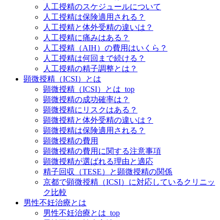
人工授精のスケジュールについて
人工授精は保険適用される？
人工授精と体外受精の違いは？
人工授精に痛みはある？
人工授精（AIH）の費用はいくら？
人工授精は何回まで続ける？
人工授精の精子調整とは？
顕微授精（ICSI）とは
顕微授精（ICSI）とは_top
顕微授精の成功確率は？
顕微授精にリスクはある？
顕微授精と体外受精の違いは？
顕微授精は保険適用される？
顕微授精の費用
顕微授精の費用に関する注意事項
顕微授精が選ばれる理由と適応
精子回収（TESE）と顕微授精の関係
京都で顕微授精（ICSI）に対応しているクリニッ
ク比較
男性不妊治療とは
男性不妊治療とは_top