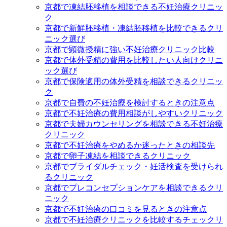
京都で凍結胚移植を相談できる不妊治療クリニッ
ク
京都で新鮮胚移植・凍結胚移植を比較できるクリ
ニック選び
京都で顕微授精に強い不妊治療クリニック比較
京都で体外受精の費用を比較したい人向けクリニ
ック選び
京都で保険適用の体外受精を相談できるクリニッ
ク
京都で自費の不妊治療を検討するときの注意点
京都で不妊治療の費用相談がしやすいクリニック
京都で夫婦カウンセリングを相談できる不妊治療
クリニック
京都で不妊治療をやめるか迷ったときの相談先
京都で卵子凍結を相談できるクリニック
京都でブライダルチェック・妊活検査を受けられ
るクリニック
京都でプレコンセプションケアを相談できるクリ
ニック
京都で不妊治療の口コミを見るときの注意点
京都で不妊治療クリニックを比較するチェックリ