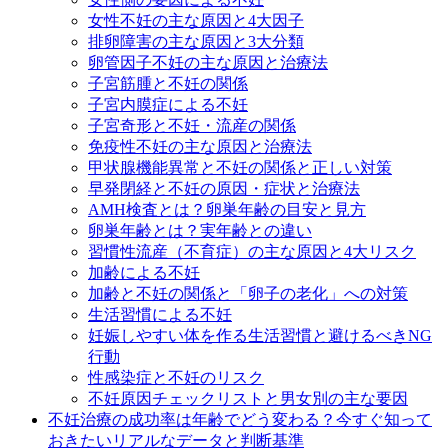
女性不妊の主な原因と4大因子
排卵障害の主な原因と3大分類
卵管因子不妊の主な原因と治療法
子宮筋腫と不妊の関係
子宮内膜症による不妊
子宮奇形と不妊・流産の関係
免疫性不妊の主な原因と治療法
甲状腺機能異常と不妊の関係と正しい対策
早発閉経と不妊の原因・症状と治療法
AMH検査とは？卵巣年齢の目安と見方
卵巣年齢とは？実年齢との違い
習慣性流産（不育症）の主な原因と4大リスク
加齢による不妊
加齢と不妊の関係と「卵子の老化」への対策
生活習慣による不妊
妊娠しやすい体を作る生活習慣と避けるべきNG
行動
性感染症と不妊のリスク
不妊原因チェックリストと男女別の主な要因
不妊治療の成功率は年齢でどう変わる？今すぐ知って
おきたいリアルなデータと判断基準