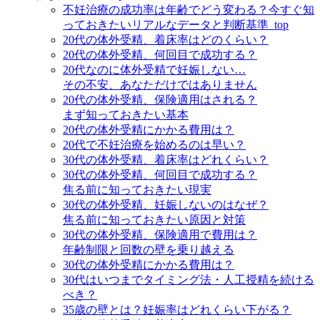
不妊治療の成功率は年齢でどう変わる？今すぐ知
っておきたいリアルなデータと判断基準_top
20代の体外受精、着床率はどのくらい？
20代の体外受精、何回目で成功する？
20代なのに体外受精で妊娠しない…
その不安、あなただけではありません
20代の体外受精、保険適用はされる？
まず知っておきたい基本
20代の体外受精にかかる費用は？
20代で不妊治療を始めるのは早い？
30代の体外受精、着床率はどれくらい？
30代の体外受精、何回目で成功する？
焦る前に知っておきたい現実
30代の体外受精、妊娠しないのはなぜ？
焦る前に知っておきたい原因と対策
30代の体外受精、保険適用で費用は？
年齢制限と回数の壁を乗り越える
30代の体外受精にかかる費用は？
30代はいつまでタイミング法・人工授精を続ける
べき？
35歳の壁とは？妊娠率はどれくらい下がる？