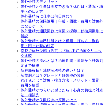
体外受精のデメリット
体外受精と仕事は両立できる？休む日・通院・職
場への伝え方
体外受精時に仕事は何日休む？
体外受精の保険適用｜年齢・回数・費用と対象外
になるケース
体外受精の通院回数は何回？採卵・移植周期別に
解説
体外受精の自己注射とは？種類・打ち方・副作
用・困った時の対応
京都で体外受精（IVF）に強い不妊治療クリニッ
ク比較
体外受精の流れとは？治療期間・通院から妊娠判
定まで解説
新鮮胚移植と凍結胚移植の違いとは？
胚盤胞とは？グレードと妊娠率の関係
PGT-Aとは？対象・検査方法・メリット・限界・
費用を解説
体外受精がつらいと感じたら｜心身の負担と対処
法・相談先
体外受精が失敗続きの原因とは？
体外受精の採卵とは？当日の流れ・痛み・採卵後