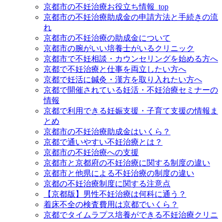
京都市の不妊治療お役立ち情報_top
京都市の不妊治療助成金の申請方法と手続きの流
れ
京都市の不妊治療の助成金について
京都市の腕がいい培養士がいるクリニック
京都市で不妊相談・カウンセリングを始める方へ
京都で不妊治療と仕事を両立したい方へ
京都で妊活に鍼灸・漢方を取り入れたい方へ
京都で開催されている妊活・不妊治療セミナーの
情報
京都で利用できる妊娠支援・子育て支援の情報ま
とめ
京都市の不妊治療助成金はいくら？
京都で通いやすい不妊治療とは？
京都市の不妊治療への支援
京都市と京都府の不妊治療に関する制度の違い
京都市と他県による不妊治療の制度の違い
京都の不妊治療制度に関する注意点
【京都版】男性不妊治療は何科に通う？
着床不全の検査費用は京都でいくら？
京都でタイムラプス培養ができる不妊治療クリニ