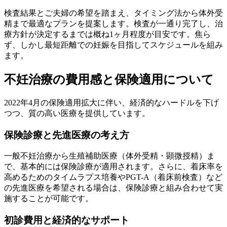
検査結果とご夫婦の希望を踏まえ、タイミング法から体外受
精まで最適なプランを提案します。検査が一通り完了し、治
療方針が決定するまでは概ね1ヶ月程度が目安です。焦ら
ず、しかし最短距離での妊娠を目指してスケジュールを組み
ます。
不妊治療の費用感と保険適用について
2022年4月の保険適用拡大に伴い、経済的なハードルを下げ
つつ、質の高い医療を提供しています。
保険診療と先進医療の考え方
一般不妊治療から生殖補助医療（体外受精・顕微授精）ま
で、基本的には
保険診療が適用
されます。さらに、着床率を
高めるためのタイムラプス培養やPGT-A（着床前検査）など
の
先進医療
を希望される場合は、保険診療と組み合わせて実
施することが可能です。
初診費用と経済的なサポート