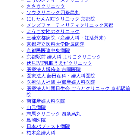
ささきクリニック
ソウクリニック四条烏丸
にしたんARTクリニック 京都院
メンズファーティリティクリニック京都
ようこ女性のクリニック
三菱京都病院（産婦人科・妊活外来）
京都府立医科大学附属病院
京都民医連中央病院
京都駅前 婦人科 まりこクリニック
伏見IVF乳腺うえだクリニック
医療法人博侑会 吉岡医院
医療法人 藤田産科・婦人科医院
医療法人社団 中部産婦人科医院
医療法人社団日生会 ごうどクリニック 京都駅前
院
南部産婦人科医院
山元病院
志馬クリニック 四条烏丸
島岡医院
日本バプテスト病院
柏木産婦人科