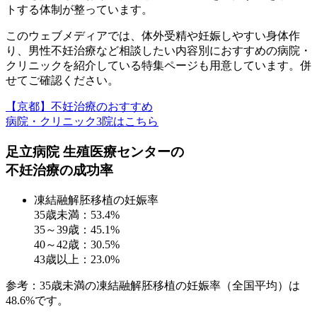
トする体制
が整っています。
このウェブメディアでは、体外受精や妊娠しやすい身体作
り、男性不妊治療など
相談したい内容別におすすめの病院・
クリニックを紹介している特集ページ
も用意しています。併
せてご確認ください。
【京都】不妊治療のおすすめ
病院・クリニック3院はこちら
足立病院 生殖医療センターの
不妊治療の成功率
凍結融解胚移植の妊娠率
35歳未満：
53.4%
35～39歳：
45.1%
40～42歳：
30.5%
43歳以上：
23.0%
参考：35歳未満の凍結融解胚移植の妊娠率（全国平均）は
48.6%です。