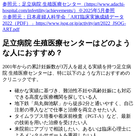
参照元：足立病院 生殖医療センター（https://www.adachi-
hospital.com/infertility/achievements/）※2025年5月参照
※参照元：日本産婦人科学会「ART臨床実施成績データ
2022（PDF）」https://www.jsog.or.jp/activity/art/2022_JSOG-
ART.pdf
足立病院 生殖医療センターはどのよう
な人におすすめ？
2001年からの累計妊娠数が3万人を超える実績を持つ足立病
院 生殖医療センターは、特に以下のような方におすすめの
クリニックです。
確かな実績に基づき、
難治性不妊や高齢妊娠
にも対応
できる高度な医療機関を探している人
地下鉄「烏丸御池駅」から徒歩2分と通いやすく、自己
注射の導入などで
仕事と治療を両立させたい
人
タイムラプス培養や着床前検査（PGT-A）など、最新
の技術を用いた治療を受けたい人
来院前にアプリで相談したい、あるいは臨床心理士に
よるメンタルサポートを重視したい人