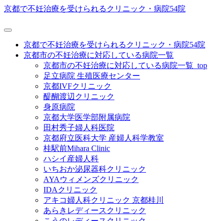
京都で不妊治療を受けられるクリニック・病院54院
京都で不妊治療を受けられるクリニック・病院54院
京都市の不妊治療に対応している病院一覧
京都市の不妊治療に対応している病院一覧_top
足立病院 生殖医療センター
京都IVFクリニック
醍醐渡辺クリニック
身原病院
京都大学医学部附属病院
田村秀子婦人科医院
京都府立医科大学 産婦人科学教室
桂駅前Mihara Clinic
ハシイ産婦人科
いちおか泌尿器科クリニック
AYAウィメンズクリニック
IDAクリニック
アキコ婦人科クリニック 京都桂川
あらきレディースクリニック
こうのレディースクリニック