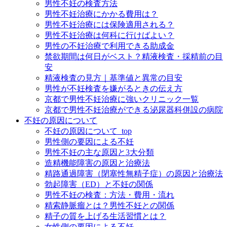
男性不妊の検査方法
男性不妊治療にかかる費用は？
男性不妊治療には保険適用される？
男性不妊治療は何科に行けばよい？
男性の不妊治療で利用できる助成金
禁欲期間は何日がベスト？精液検査・採精前の目
安
精液検査の見方｜基準値と異常の目安
男性が不妊検査を嫌がるときの伝え方
京都で男性不妊治療に強いクリニック一覧
京都で男性不妊治療ができる泌尿器科併設の病院
不妊の原因について
不妊の原因について_top
男性側の要因による不妊
男性不妊の主な原因と3大分類
造精機能障害の原因と治療法
精路通過障害（閉塞性無精子症）の原因と治療法
勃起障害（ED）と不妊の関係
男性不妊の検査：方法・費用・流れ
精索静脈瘤とは？男性不妊との関係
精子の質を上げる生活習慣とは？
女性側の要因による不妊