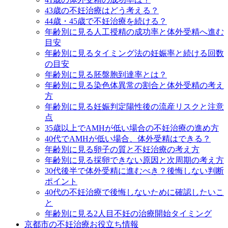
43歳の不妊治療はどう考える？
44歳・45歳で不妊治療を続ける？
年齢別に見る人工授精の成功率と体外受精へ進む
目安
年齢別に見るタイミング法の妊娠率と続ける回数
の目安
年齢別に見る胚盤胞到達率とは？
年齢別に見る染色体異常の割合と体外受精の考え
方
年齢別に見る妊娠判定陽性後の流産リスクと注意
点
35歳以上でAMHが低い場合の不妊治療の進め方
40代でAMHが低い場合、体外受精はできる？
年齢別に見る卵子の質と不妊治療の考え方
年齢別に見る採卵できない原因と次周期の考え方
30代後半で体外受精に進むべき？後悔しない判断
ポイント
40代の不妊治療で後悔しないために確認したいこ
と
年齢別に見る2人目不妊の治療開始タイミング
京都市の不妊治療お役立ち情報