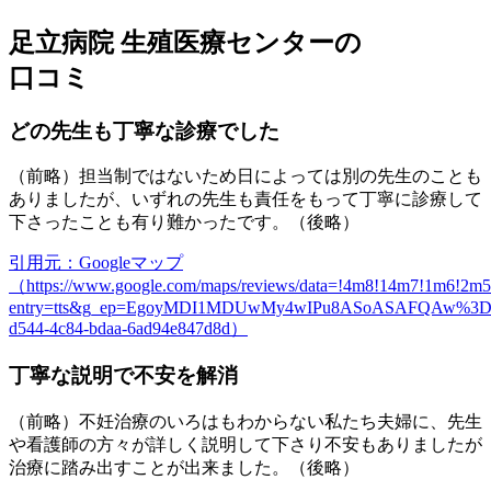
足立病院 生殖医療センターの
口コミ
どの先生も丁寧な診療でした
（前略）担当制ではないため日によっては別の先生のことも
ありましたが、いずれの先生も責任をもって丁寧に診療して
下さったことも有り難かったです。（後略）
引用元：Googleマップ
（https://www.google.com/maps/reviews/data=!4m8!14m7
entry=tts&g_ep=EgoyMDI1MDUwMy4wIPu8ASoASAFQAw%3D%
d544-4c84-bdaa-6ad94e847d8d）
丁寧な説明で不安を解消
（前略）不妊治療のいろはもわからない私たち夫婦に、先生
や看護師の方々が詳しく説明して下さり不安もありましたが
治療に踏み出すことが出来ました。（後略）