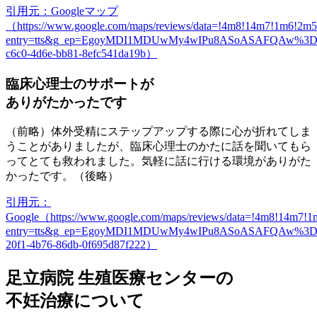
引用元：Googleマップ
（https://www.google.com/maps/reviews/data=!4m8!14m7!
entry=tts&g_ep=EgoyMDI1MDUwMy4wIPu8ASoASAFQAw%3D%
c6c0-4d6e-bb81-8efc541da19b）
臨床心理士のサポートが
ありがたかったです
（前略）体外受精にステップアップする際に心が折れてしま
うことがありましたが、臨床心理士のかたに話を聞いてもら
ってとても救われました。気軽に話に行ける環境がありがた
かったです。（後略）
引用元：
Google（https://www.google.com/maps/reviews/data=!4m8
entry=tts&g_ep=EgoyMDI1MDUwMy4wIPu8ASoASAFQAw%3D%
20f1-4b76-86db-0f695d87f222）
足立病院 生殖医療センターの
不妊治療について