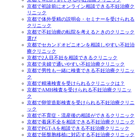
京都で初診前にオンライン相談できる不妊治療ク
リニック
京都で体外受精の説明会・セミナーを受けられる
クリニック
京都で不妊治療の転院を考えるときのクリニック
選び
京都でセカンドオピニオンを相談しやすい不妊治
療クリニック
京都で2人目不妊を相談できるクリニック
京都で夫婦で通いやすい不妊治療クリニック
京都で男性も一緒に検査できる不妊治療クリニッ
ク
京都で精液検査を受けられるクリニックは？
京都でAMH検査を受けられる不妊治療クリニッ
ク
京都で卵管造影検査を受けられる不妊治療クリニ
ック
京都で不育症・流産後の相談ができるクリニック
京都で着床不全を相談できる不妊治療クリニック
京都でPGT-Aを相談できる不妊治療クリニック
京都で胚盤胞移植に対応する不妊治療クリニック