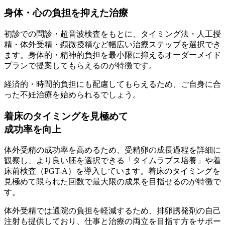
身体・心の負担を抑えた治療
初診での問診・超音波検査をもとに、タイミング法・人工授
精・体外受精・顕微授精など幅広い治療ステップを選択でき
ます。身体的・精神的負担を最小限に抑える
オーダーメイド
プランで提案
してもらえるのが特徴です。
経済的・時間的負担にも配慮してもらえるため、ご自身に合
った不妊治療を始められるでしょう。
着床のタイミングを見極めて
成功率を向上
体外受精の成功率を高めるため、受精卵の成長過程を詳細に
観察し、より良い胚を選択できる「タイムラプス培養」や着
床前検査（PGT-A）を導入しています。着床のタイミングを
見極めて
限られた回数で最大限の成果を目指せる
のが特徴で
す。
体外受精では通院の負担を軽減するため、排卵誘発剤の自己
注射も提供しており、
仕事と治療の両立を目指す方をサポー