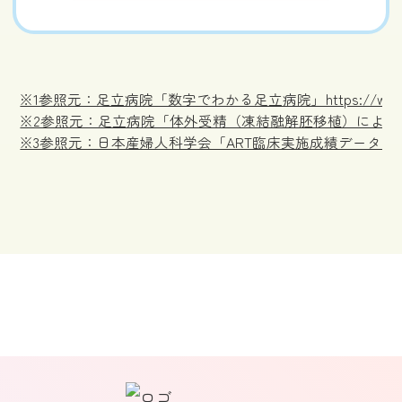
※1参照元：足立病院「数字でわかる足立病院」https://www.adachi
※2参照元：足立病院「体外受精（凍結融解胚移植）による35歳未満の妊娠率（202
※3参照元：日本産婦人科学会「ART臨床実施成績データ2022（PDF）」https