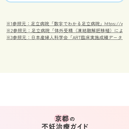
※1参照元：足立病院「数字でわかる足立病院」https://www.adachi
※2参照元：足立病院「体外受精（凍結融解胚移植）による35歳未満の妊娠率（202
※3参照元：日本産婦人科学会「ART臨床実施成績データ2022（PDF）」https