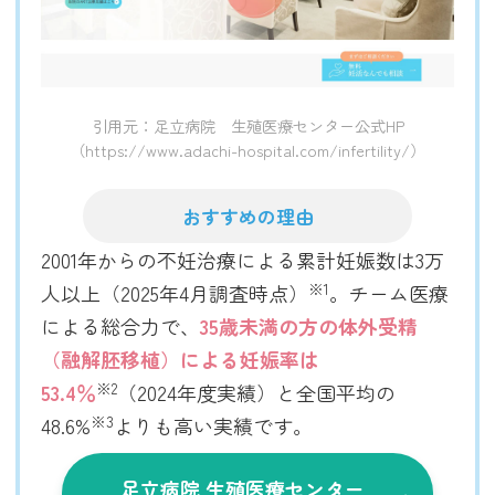
引用元：足立病院 生殖医療センター公式HP
（https://www.adachi-hospital.com/infertility/）
おすすめの理由
2001年からの不妊治療による累計妊娠数は3万
※1
人以上（2025年4月調査時点）
。チーム医療
による総合力で、
35歳未満の方の体外受精
（融解胚移植）による妊娠率は
※2
53.4％
（2024年度実績）と全国平均の
※3
48.6%
よりも高い実績です。
足立病院 生殖医療センター