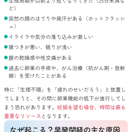
生理周期が以前より短くなってきた（25日未満な
ど）
突然の顔のほてりや発汗がある（ホットフラッシ
ュ）
イライラや気分の落ち込みが激しい
寝つきが悪い、眠りが浅い
膣の乾燥感や性交痛がある
過去に卵巣の手術や、がん治療（抗がん剤・放射
線）を受けたことがある
特に「生理不順」を「疲れのせいだろう」と放置し
てしまうと、その間に卵巣機能の低下が進行してし
まう恐れがあります。
妊娠を望む場合、時間は最も
重要なリソース
となります。
なぜ起こる？早発閉経の主な原因