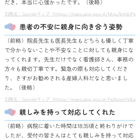
だき、本当に心強かったです。（後略）
引用元：Googleマップ（https://maps.app.goo.gl/Ntqu7bm5UPje
患者の不安に親身に向き合う姿勢
（前略）院長先生も医長先生もどちらも優しく丁寧
で分からないことや不安なことに対しても親身にな
ってくれます。先生だけでなく看護師さん、事務の
方々も親切丁寧です。緊急の際も対応してくださ
り、さすがお勧めされる産婦人科だなと思いまし
た。（後略）
引用元：Googleマップ（https://maps.app.goo.gl/Fe2bpmYg2bxx
親しみを持って対応してくれた
（前略）病院に着いた時間は18:35頃と終わりがけで
したが、受付の皆さんはとても親しみを持って対応