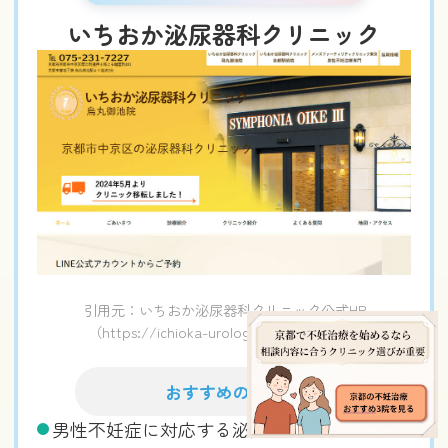
いちおか泌尿器科クリニック
引用元：いちおか泌尿器科クリニック公式HP
（https://ichioka-urological-clinic.com/）
おすすめの理由
男性不妊症に対応する泌尿器科専門医の視