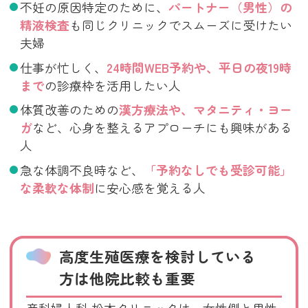
不妊の原因特定のために、
パートナー（男性）の
精液検査
も同じクリニックでスムーズに受けたい
夫婦
仕事が忙しく、
24時間WEB予約や、平日の夜19時
まで
の診療枠を活用したい人
体質改善のための
漢方療法や、マタニティ・ヨー
ガ
など、心身を整えるアプローチにも興味がある
人
急な体調不良時など、
「予約なしでも受診可能」
な柔軟な体制
に安心感を覚える人
高度生殖医療を検討している
方は他院比較も重要