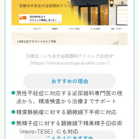
引用元：いちおか泌尿器科クリニック公式HP
（https://ichioka-urological-clinic.com/）
おすすめの理由
男性不妊症に対応する泌尿器科専門医の視
点から、精液検査から治療までサポート
精索静脈瘤に対する顕微鏡下手術に対応
無精子症に対する顕微鏡下精巣精子回収術
（micro-TESE）にも対応
こんな人におすすめ