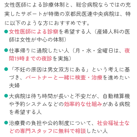
女性医師による診療体制と、総合病院ならではの充
実したサポートが特徴の京都民医連中央病院は、特
に以下のような方におすすめです。
女性医師による診察
を希望する人（産婦人科の医
師は女性が中心の体制）
仕事帰りに通院したい人（月・水・金曜日は、
夜
間19時までの夜診
を実施）
「不妊の原因は男女双方にある」という考えに基
づき、
パートナーと一緒に検査・治療
を進めたい
夫婦
大病院は待ち時間が長いと不安だが、自動精算機
や予約システムなどの
効率的な仕組み
がある病院
を希望する人
治療費の負担や公的制度について、
社会福祉士な
どの専門スタッフに無料で相談
したい人