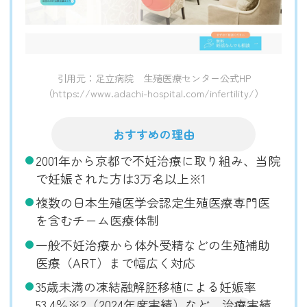
引用元：足立病院 生殖医療センター公式HP
（https://www.adachi-hospital.com/infertility/）
おすすめの理由
2001年から京都で不妊治療に取り組み、当院
で妊娠された方は3万名以上※1
複数の日本生殖医学会認定生殖医療専門医
を含むチーム医療体制
一般不妊治療から体外受精などの生殖補助
医療（ART）まで幅広く対応
35歳未満の凍結融解胚移植による妊娠率
53.4％※2（2024年度実績）など、治療実績