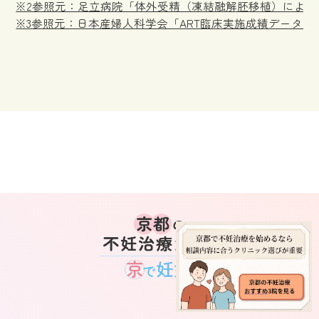
※2参照元：足立病院「体外受精（凍結融解胚移植）による35歳未満の妊娠率（202
※3参照元：日本産婦人科学会「ART臨床実施成績データ2022（PDF）」https