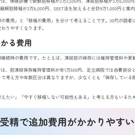
は、保険診療で新鮮胚移植が2万2,500円、凍結胚移植が3万6,00
結融解胚移植が3万6,000円、SEET法を加えると合計9万1,000円と
卵の費用」と「移植の費用」を分けて考えることです。30代の読者
変わりやすくなります。
かかる費用
療継続時の費用です。たとえば、凍結胚の保存には維持管理料や更
は、胚凍結保存維持管理料が年1万500円、足立病院では自費部分として2
って考え方や年数区分は異なりますが、少なくとも「保存している
も考えたい」「今すぐ移植しない可能性もある」と考える方もいるた
外受精で追加費用がかかりやす