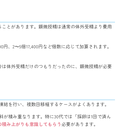
ることがあります。顕微授精は通常の体外受精より費用
0円、2〜5個17,400円など個数に応じて加算されます。
分は体外受精だけのつもりだったのに、顕微授精が必要
胚凍結を行い、複数回移植するケースがよくあります。
料が積み重なります。特に30代では「採卵は1回で済ん
の積み上がりも意識してもらう
必要があります。