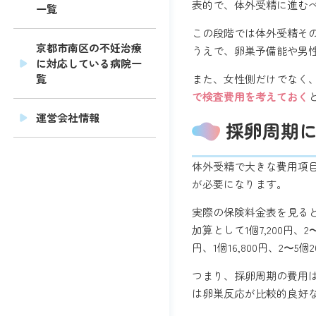
表的で、体外受精に進む
一覧
この段階では体外受精そ
京都市南区の不妊治療
うえで、卵巣予備能や男
に対応している病院一
また、女性側だけでなく
覧
で検査費用を考えておく
運営会社情報
採卵周期
体外受精で大きな費用項
が必要になります。
実際の保険料金表を見ると
加算として1個7,200円、2
円、1個16,800円、2〜5個2
つまり、採卵周期の費用
は卵巣反応が比較的良好