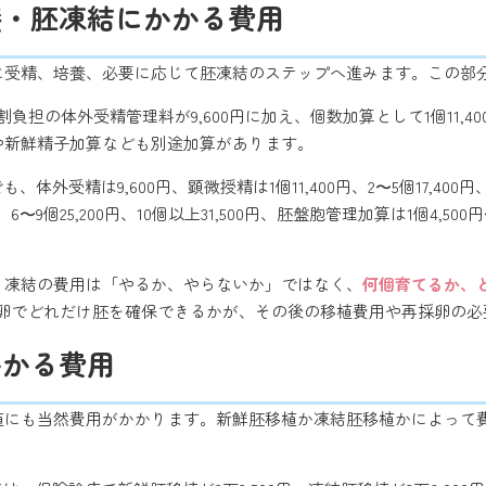
養・胚凍結にかかる費用
に受精、培養、必要に応じて胚凍結のステップへ進みます。この部
の体外受精管理料が9,600円に加え、個数加算として1個11,400円、2〜5
や新鮮精子加算なども別途加算があります。
体外受精は9,600円、顕微授精は1個11,400円、2〜5個17,400円、6
00円、6〜9個25,200円、10個以上31,500円、胚盤胞管理加算は1個4,50
、凍結の費用は「やるか、やらないか」ではなく、
何個育てるか、
採卵でどれだけ胚を確保できるかが、その後の移植費用や再採卵の
かかる費用
植にも当然費用がかかります。新鮮胚移植か凍結胚移植かによって