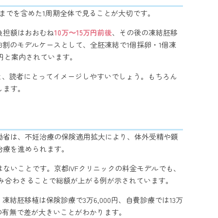
までを含めた1周期全体で見ることが大切です。
負担額はおおむね
10万〜15万円前後
、その後の凍結胚移
3割のモデルケースとして、全胚凍結で1個採卵・1個凍
00円と案内されています。
と、読者にとってイメージしやすいでしょう。もちろん
します。
働省は、不妊治療の保険適用拡大により、体外受精や顕
治療を進められます。
ないことです。京都IVFクリニックの料金モデルでも、
組み合わさることで総額が上がる例が示されています。
結胚移植は保険診療で3万6,000円、自費診療では13万
保険の有無で差が大きいことがわかります。