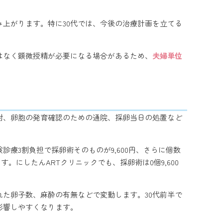
上がります。特に30代では、今後の治療計画を立てる
はなく顕微授精が必要になる場合があるため、
夫婦単位
射、卵胞の発育確認のための通院、採卵当日の処置など
療3割負担で採卵術そのものが9,600円、さらに個数
れています。にしたんARTクリニックでも、採卵術は0個9,600
た卵子数、麻酔の有無などで変動します。30代前半で
影響しやすくなります。