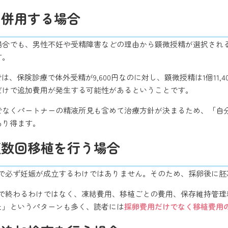
を併用する場合
る場合でも、男性不妊や受精障害などの理由から顕微授精が選択され
す。
は、保険診療で体外受精が9,600円なのに対し、顕微授精は1個11,40
だけで追加費用が発生する可能性があるということです。
けでなくパートナーの精液所見も含めて治療方針が決まるため、「自
あり得ます。
複数回移植を行う場合
植で必ず妊娠が成立するわけではありません。そのため、採卵後に
で終わるわけではなく、凍結費用、移植ごとの費用、保存維持管理
た」というパターンも多く、読者には
採卵費用だけでなく移植費用