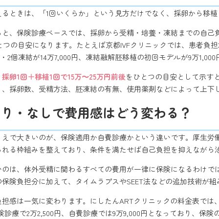
えるときは、「1回いくらか」という見方だけでなく、採卵から移植
ると、保険診療ベースでは、採卵から受精・培養・凍結までの自己
とつの目安になります。たとえば京都IVFクリニックでは、患者負担
採卵・2個凍結が14万7,000円、凍結融解胚移植の初回モデルが9万1,0
、
採卵1回＋移植1回で15万〜25万円前後
をひとつの目安として示す
り、採卵数、受精方法、胚凍結の有無、使用薬剤などによって上下
あり・なしで費用感はどう変わる？
うえで大きいのが、保険適用か自費診療かという違いです。厚生労
られる枠組みを整えており、条件を満たせば自己負担を抑えながら
のは、体外受精に関わるすべての費用が一律に保険になるわけでは
保険負担分に加えて、タイムラプスやSEET法などの追加技術が
担感は一気に変わります。にしたんARTクリニックの料金表では、凍
保険診療で2万2,500円、自費診療では9万9,000円となっており、