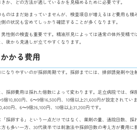
べきか、どの方法が適しているかを見極めるために必要です。
のものはまだ始まっていませんが、検査項目が増えるほど費用も積み
性側の状況も含めてしっかり確認することが多くなります。
、男性側の検査も重要です。精液所見によっては通常の体外受精で
と、後から見通しが立てやすくなります。
にかかる費用
目になりやすいのが採卵周期です。採卵までには、排卵誘発剤や注
、採卵費用は採れた個数によって変わります。足立病院では、保険診
〜5個10,800円、6〜9個16,500円、10個以上21,600円が設定さ
0,400円、6〜9個26,100円、10個以上31,200円です。
は「採卵する」という一点だけではなく、薬剤の量、通院回数、採れ
な方も多い一方、30代後半では刺激法や採卵回数の考え方が費用に