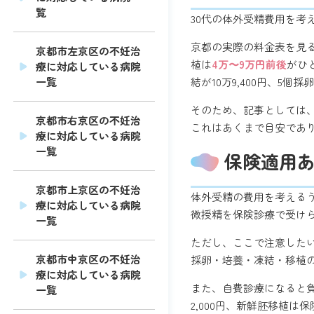
覧
30代の体外受精費用を考
京都の実際の料金表を見
京都市左京区の不妊治
植は
4万〜9万円前後
がひ
療に対応している病院
結が10万9,400円、5個
一覧
そのため、記事としては
京都市右京区の不妊治
これはあくまで目安であ
療に対応している病院
一覧
保険適用
京都市上京区の不妊治
体外受精の費用を考える
療に対応している病院
微授精を保険診療で受け
一覧
ただし、ここで注意したい
京都市中京区の不妊治
採卵・培養・凍結・移植の
療に対応している病院
また、自費診療になると負
一覧
2,000円、新鮮胚移植は