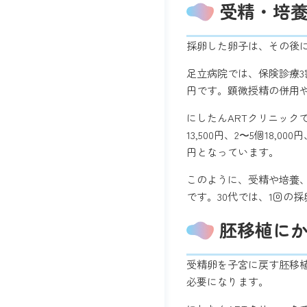
受精・培
採卵した卵子は、その後
足立病院では、保険診療3割負担
円です。顕微授精の併用
にしたんARTクリニックでも、
13,500円、2〜5個18,0
円となっています。
このように、受精や培養
です。30代では、1回の
胚移植に
受精卵を子宮に戻す胚移
必要になります。