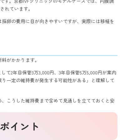
0円です。京都IVFクリニックのモデルケースでは、内膜調
案内されています。
は採卵の費用に目が向きやすいですが、実際には移植を
新料がかかります。
年目保管3万3,000円、3年目保管5万5,000円が案内
限り一定の維持費が発生する可能性がある」と理解して
め、こうした維持費まで含めて見通しを立てておくと安
いポイント