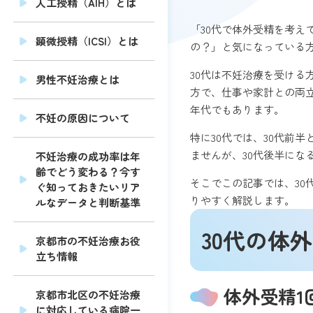
人工授精（AIH）とは
「30代で体外受精を考
顕微授精（ICSI）とは
の？」と気になっている
30代は不妊治療を受け
男性不妊治療とは
方で、仕事や家計との両
年代でもあります。
不妊の原因について
特に30代では、30代前
ませんが、30代後半にな
不妊治療の成功率は年
齢でどう変わる？今す
そこでこの記事では、3
ぐ知っておきたいリア
りやすく解説します。
ルなデータと判断基準
30代の体
京都市の不妊治療お役
立ち情報
体外受精1
京都市北区の不妊治療
に対応している病院一