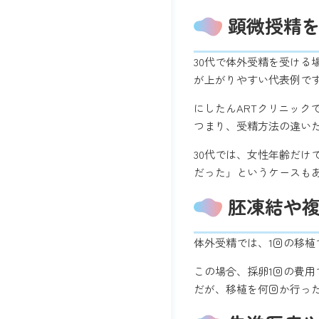
顕微授精
30代で体外受精を受け
が上がりやすい代表例で
にしたんARTクリニックで
つまり、受精方法の違い
30代では、女性年齢だ
だった」というケースも
胚凍結や
体外受精では、1回の移
この場合、採卵1回の費用
だが、移植を何回か行っ