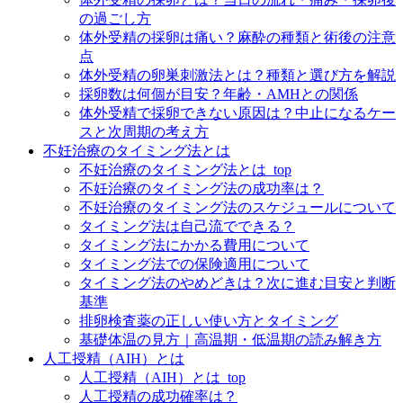
の過ごし方
体外受精の採卵は痛い？麻酔の種類と術後の注意
点
体外受精の卵巣刺激法とは？種類と選び方を解説
採卵数は何個が目安？年齢・AMHとの関係
体外受精で採卵できない原因は？中止になるケー
スと次周期の考え方
不妊治療のタイミング法とは
不妊治療のタイミング法とは_top
不妊治療のタイミング法の成功率は？
不妊治療のタイミング法のスケジュールについて
タイミング法は自己流でできる？
タイミング法にかかる費用について
タイミング法での保険適用について
タイミング法のやめどきは？次に進む目安と判断
基準
排卵検査薬の正しい使い方とタイミング
基礎体温の見方｜高温期・低温期の読み解き方
人工授精（AIH）とは
人工授精（AIH）とは_top
人工授精の成功確率は？