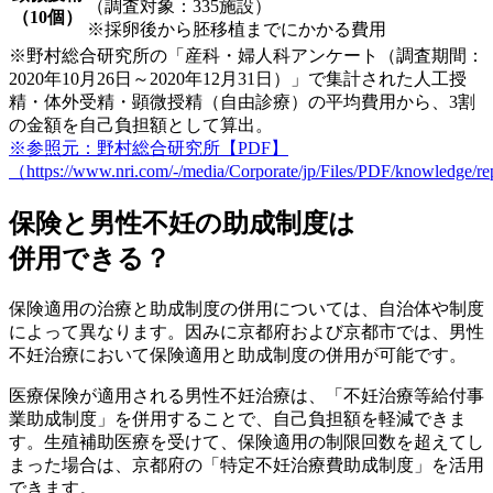
（調査対象：335施設）
（10個）
※採卵後から胚移植までにかかる費用
※野村総合研究所の「産科・婦人科アンケート（調査期間：
2020年10月26日～2020年12月31日）」で集計された人工授
精・体外受精・顕微授精（自由診療）の平均費用から、3割
の金額を自己負担額として算出。
※参照元：野村総合研究所【PDF】
（https://www.nri.com/-/media/Corporate/jp/Files/PDF/knowledge/
保険と男性不妊の助成制度は
併用できる？
保険適用の治療と助成制度の併用については、自治体や制度
によって異なります。因みに
京都府および京都市
では、男性
不妊治療において
保険適用と助成制度の併用が可能
です。
医療保険が適用される男性不妊治療は、「不妊治療等給付事
業助成制度」を併用することで、自己負担額を軽減できま
す。生殖補助医療を受けて、保険適用の制限回数を超えてし
まった場合は、京都府の「特定不妊治療費助成制度」を活用
できます。