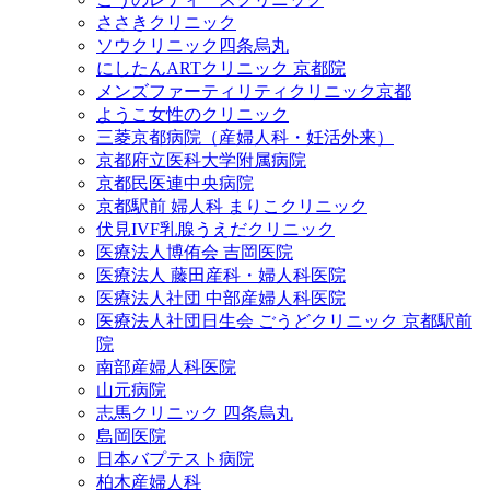
ささきクリニック
ソウクリニック四条烏丸
にしたんARTクリニック 京都院
メンズファーティリティクリニック京都
ようこ女性のクリニック
三菱京都病院（産婦人科・妊活外来）
京都府立医科大学附属病院
京都民医連中央病院
京都駅前 婦人科 まりこクリニック
伏見IVF乳腺うえだクリニック
医療法人博侑会 吉岡医院
医療法人 藤田産科・婦人科医院
医療法人社団 中部産婦人科医院
医療法人社団日生会 ごうどクリニック 京都駅前
院
南部産婦人科医院
山元病院
志馬クリニック 四条烏丸
島岡医院
日本バプテスト病院
柏木産婦人科