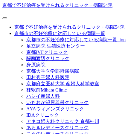
京都で不妊治療を受けられるクリニック・病院54院
京都で不妊治療を受けられるクリニック・病院54院
京都市の不妊治療に対応している病院一覧
京都市の不妊治療に対応している病院一覧_top
足立病院 生殖医療センター
京都IVFクリニック
醍醐渡辺クリニック
身原病院
京都大学医学部附属病院
田村秀子婦人科医院
京都府立医科大学 産婦人科学教室
桂駅前Mihara Clinic
ハシイ産婦人科
いちおか泌尿器科クリニック
AYAウィメンズクリニック
IDAクリニック
アキコ婦人科クリニック 京都桂川
あらきレディースクリニック
こうのレディースクリニック