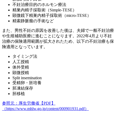
不妊治療目的のホルモン療法
精巣内精子採取術（Simple-TESE）
顕微鏡下精巣内精子採取術（micro-TESE）
精索静脈瘤の手術など
また、男性不妊の原因を改善した後は、
夫婦で一般不妊治療
や生殖補助医療に進む
ことになります。2022年4月より不妊
治療の保険適用範囲が拡大されたため、以下の不妊治療も保
険適用となっています。
タイミング法
人工授精
体外受精
顕微授精
Split insemination
受精卵・胚培養
胚凍結保存
胚移植
参照元：厚生労働省【PDF】
（https://www.mhlw.go.jp/content/000901931.pdf）