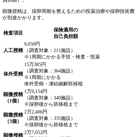
顕微授精は、採卵周期を整えるための投薬治療や採卵技術費
が別途かかります。
保険適用の
検査項目
自己負担額
9,050円
人工授精
（調査対象：211施設）
※1周期にかかる手技・検査・投薬
15万385円
（調査対象：364施設）
体外受精
※1周期にかかる
体外受精・凍結融解胚移植
1万9,154円
顕微授精
（調査対象：340施設）
（1個）
※採卵後から胚移植まで
2万2,406円
顕微授精
（調査対象：335施設）
（5個）
※採卵後から胚移植まで
2万7,652円
顕微授精