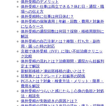
体外受精のデメリット
体外受精と仕事は両立できる？休む日・通院・職
場への伝え方
体外受精時に仕事は何日休む？
体外受精の保険適用｜年齢・回数・費用と対象外
になるケース
体外受精の通院回数は何回？採卵・移植周期別に
解説
体外受精の自己注射とは？種類・打ち方・副作
用・困った時の対応
京都で体外受精（IVF）に強い不妊治療クリニッ
ク比較
体外受精の流れとは？治療期間・通院から妊娠判
定まで解説
新鮮胚移植と凍結胚移植の違いとは？
胚盤胞とは？グレードと妊娠率の関係
PGT-Aとは？対象・検査方法・メリット・限界・
費用を解説
体外受精がつらいと感じたら｜心身の負担と対処
法・相談先
体外受精が失敗続きの原因とは？
体外受精の採卵とは？当日の流れ・痛み・採卵後