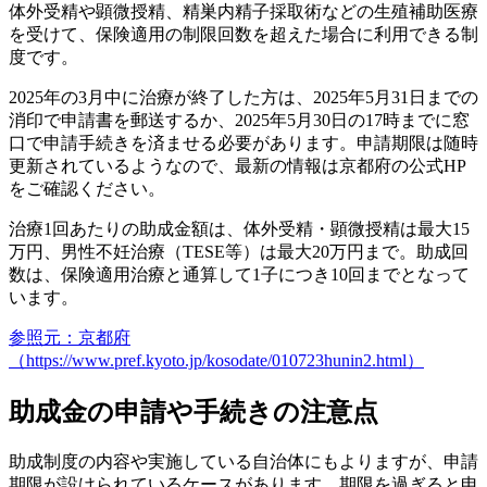
体外受精や顕微授精、精巣内精子採取術などの生殖補助医療
を受けて、
保険適用の制限回数を超えた場合に利用できる制
度
です。
2025年の3月中に治療が終了した方は、2025年5月31日までの
消印で申請書を郵送するか、2025年5月30日の17時までに窓
口で申請手続きを済ませる必要があります。申請期限は随時
更新されているようなので、最新の情報は京都府の公式HP
をご確認ください。
治療1回あたりの助成金額は、
体外受精・顕微授精は最大15
万円
、
男性不妊治療（TESE等）は最大20万円
まで。助成回
数は、保険適用治療と通算して1子につき10回までとなって
います。
参照元：京都府
（https://www.pref.kyoto.jp/kosodate/010723hunin2.html）
助成金の申請や手続きの注意点
助成制度の内容や実施している自治体にもよりますが、申請
期限が設けられているケースがあります。
期限を過ぎると申