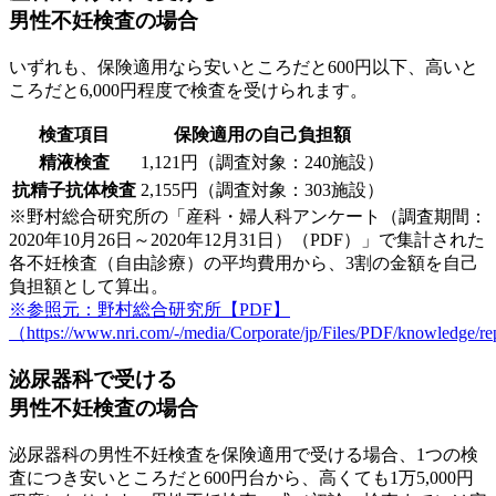
男性不妊検査の場合
いずれも、保険適用なら
安いところだと600円以下、高いと
ころだと6,000円
程度で検査を受けられます。
検査項目
保険適用の自己負担額
精液検査
1,121円（調査対象：240施設）
抗精子抗体検査
2,155円（調査対象：303施設）
※野村総合研究所の「産科・婦人科アンケート（調査期間：
2020年10月26日～2020年12月31日）（PDF）」で集計された
各不妊検査（自由診療）の平均費用から、3割の金額を自己
負担額として算出。
※参照元：野村総合研究所【PDF】
（https://www.nri.com/-/media/Corporate/jp/Files/PDF/knowledge/
泌尿器科で受ける
男性不妊検査の場合
泌尿器科の男性不妊検査を保険適用で受ける場合、1つの検
査につき
安いところだと600円台
から、
高くても1万5,000円