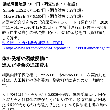
勃起障害治療
2,017円（調査対象：13施設）
Simple-TESE
6万1,457円（調査対象：29施設）
Micro-TESE
9万9,595円（調査対象：39施設）
※野村総合研究所の「泌尿器科アンケート（調査期間：2020
年11月6日～2020年12月31日）」で集計された各男性不妊治
療（自由診療）の平均費用から、3割の金額を自己負担額と
して算出。
※参照元：野村総合研究所【PDF】
（https://www.nri.com/-/media/Corporate/jp/Files/PDF/knowledge/
体外受精や顕微授精に
進んだ場合の追加費用
精巣内精子採取術（Simple-TESEやMicro-TESE）を実施した
後は、
人工授精や体外受精、顕微授精に進む
のが一般的で
す。
人工授精は
1,500円から1万5,000円程度
。体外受精は
6万円か
ら27万円
と価格帯の幅がとくに広めです。顕微授精は1回あ
たり
6,000円から6万円程度
でした（すべて保険適用後の自己
負担額）。