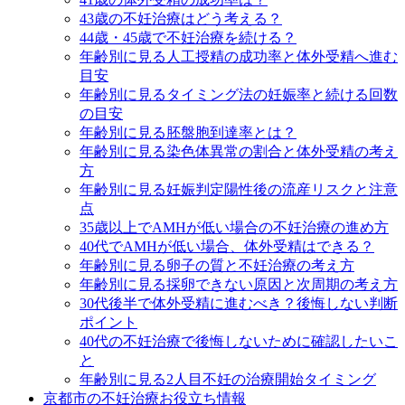
43歳の不妊治療はどう考える？
44歳・45歳で不妊治療を続ける？
年齢別に見る人工授精の成功率と体外受精へ進む
目安
年齢別に見るタイミング法の妊娠率と続ける回数
の目安
年齢別に見る胚盤胞到達率とは？
年齢別に見る染色体異常の割合と体外受精の考え
方
年齢別に見る妊娠判定陽性後の流産リスクと注意
点
35歳以上でAMHが低い場合の不妊治療の進め方
40代でAMHが低い場合、体外受精はできる？
年齢別に見る卵子の質と不妊治療の考え方
年齢別に見る採卵できない原因と次周期の考え方
30代後半で体外受精に進むべき？後悔しない判断
ポイント
40代の不妊治療で後悔しないために確認したいこ
と
年齢別に見る2人目不妊の治療開始タイミング
京都市の不妊治療お役立ち情報