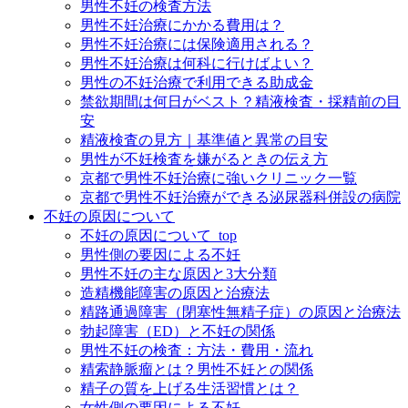
男性不妊の検査方法
男性不妊治療にかかる費用は？
男性不妊治療には保険適用される？
男性不妊治療は何科に行けばよい？
男性の不妊治療で利用できる助成金
禁欲期間は何日がベスト？精液検査・採精前の目
安
精液検査の見方｜基準値と異常の目安
男性が不妊検査を嫌がるときの伝え方
京都で男性不妊治療に強いクリニック一覧
京都で男性不妊治療ができる泌尿器科併設の病院
不妊の原因について
不妊の原因について_top
男性側の要因による不妊
男性不妊の主な原因と3大分類
造精機能障害の原因と治療法
精路通過障害（閉塞性無精子症）の原因と治療法
勃起障害（ED）と不妊の関係
男性不妊の検査：方法・費用・流れ
精索静脈瘤とは？男性不妊との関係
精子の質を上げる生活習慣とは？
女性側の要因による不妊