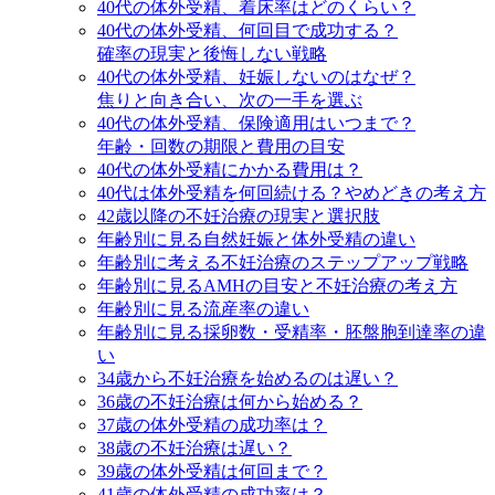
40代の体外受精、着床率はどのくらい？
40代の体外受精、何回目で成功する？
確率の現実と後悔しない戦略
40代の体外受精、妊娠しないのはなぜ？
焦りと向き合い、次の一手を選ぶ
40代の体外受精、保険適用はいつまで？
年齢・回数の期限と費用の目安
40代の体外受精にかかる費用は？
40代は体外受精を何回続ける？やめどきの考え方
42歳以降の不妊治療の現実と選択肢
年齢別に見る自然妊娠と体外受精の違い
年齢別に考える不妊治療のステップアップ戦略
年齢別に見るAMHの目安と不妊治療の考え方
年齢別に見る流産率の違い
年齢別に見る採卵数・受精率・胚盤胞到達率の違
い
34歳から不妊治療を始めるのは遅い？
36歳の不妊治療は何から始める？
37歳の体外受精の成功率は？
38歳の不妊治療は遅い？
39歳の体外受精は何回まで？
41歳の体外受精の成功率は？