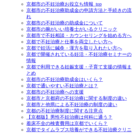
京都市の不妊治療お役立ち情報_top
京都市の不妊治療助成金の申請方法と手続きの流
れ
京都市の不妊治療の助成金について
京都市の腕がいい培養士がいるクリニック
京都市で不妊相談・カウンセリングを始める方へ
京都で不妊治療と仕事を両立したい方へ
京都で妊活に鍼灸・漢方を取り入れたい方へ
京都で開催されている妊活・不妊治療セミナーの
情報
京都で利用できる妊娠支援・子育て支援の情報ま
とめ
京都市の不妊治療助成金はいくら？
京都で通いやすい不妊治療とは？
京都市の不妊治療への支援
京都市と京都府の不妊治療に関する制度の違い
京都市と他県による不妊治療の制度の違い
京都の不妊治療制度に関する注意点
【京都版】男性不妊治療は何科に通う？
着床不全の検査費用は京都でいくら？
京都でタイムラプス培養ができる不妊治療クリニ