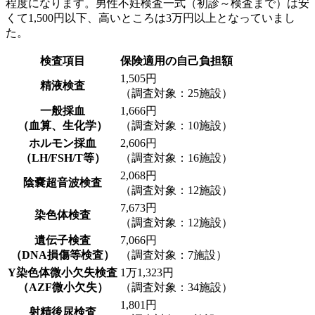
程度
になります。男性不妊検査一式（初診～検査まで）は
安
くて1,500円以下、高いところは3万円以上
となっていまし
た。
検査項目
保険適用の自己負担額
1,505円
精液検査
（調査対象：25施設）
一般採血
1,666円
（血算、生化学）
（調査対象：10施設）
ホルモン採血
2,606円
（LH/FSH/T等）
（調査対象：16施設）
2,068円
陰嚢超音波検査
（調査対象：12施設）
7,673円
染色体検査
（調査対象：12施設）
遺伝子検査
7,066円
（DNA損傷等検査）
（調査対象：7施設）
Y染色体微小欠失検査
1万1,323円
（AZF微小欠失）
（調査対象：34施設）
1,801円
射精後尿検査