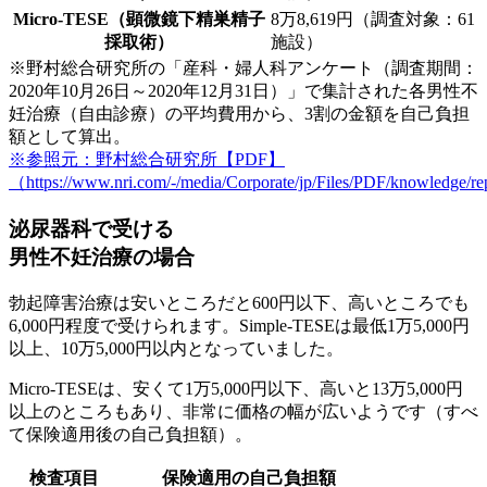
Micro-TESE（顕微鏡下精巣精子
8万8,619円（調査対象：61
採取術）
施設）
※野村総合研究所の「産科・婦人科アンケート（調査期間：
2020年10月26日～2020年12月31日）」で集計された各男性不
妊治療（自由診療）の平均費用から、3割の金額を自己負担
額として算出。
※参照元：野村総合研究所【PDF】
（https://www.nri.com/-/media/Corporate/jp/Files/PDF/knowledge/
泌尿器科で受ける
男性不妊治療の場合
勃起障害治療は
安いところだと600円以下、高いところでも
6,000円程度
で受けられます。Simple-TESEは
最低1万5,000円
以上、10万5,000円以内
となっていました。
Micro-TESEは、安くて
1万5,000円以下、高いと13万5,000円
以上
のところもあり、非常に価格の幅が広いようです（すべ
て保険適用後の自己負担額）。
検査項目
保険適用の自己負担額