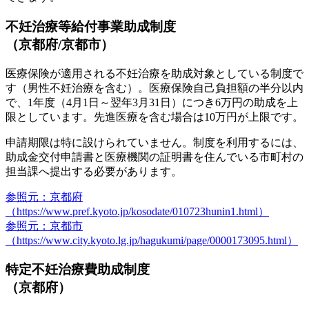
不妊治療等給付事業助成制度
（京都府/京都市）
医療保険が適用される不妊治療を助成対象
としている制度で
す（男性不妊治療を含む）。医療保険自己負担額の半分以内
で、1年度（4月1日～翌年3月31日）につき
6万円の助成を上
限
としています。先進医療を含む場合は
10万円が上限
です。
申請期限は特に設けられていません。制度を利用するには、
助成金交付申請書と医療機関の証明書を住んでいる市町村の
担当課へ提出する必要があります。
参照元：京都府
（https://www.pref.kyoto.jp/kosodate/010723hunin1.html）
参照元：京都市
（https://www.city.kyoto.lg.jp/hagukumi/page/0000173095.html）
特定不妊治療費助成制度
（京都府）