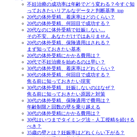
不妊治療の成功率は年齢でどう変わる？今すぐ知
っておきたいリアルなデータと判断基準_top
20代の体外受精、着床率はどのくらい？
20代の体外受精、何回目で成功する？
20代なのに体外受精で妊娠しない…
その不安、あなただけではありません
20代の体外受精、保険適用はされる？
まず知っておきたい基本
20代の体外受精にかかる費用は？
20代で不妊治療を始めるのは早い？
30代の体外受精、着床率はどれくらい？
30代の体外受精、何回目で成功する？
焦る前に知っておきたい現実
30代の体外受精、妊娠しないのはなぜ？
焦る前に知っておきたい原因と対策
30代の体外受精、保険適用で費用は？
年齢制限と回数の壁を乗り越える
30代の体外受精にかかる費用は？
30代はいつまでタイミング法・人工授精を続ける
べき？
35歳の壁とは？妊娠率はどれくらい下がる？