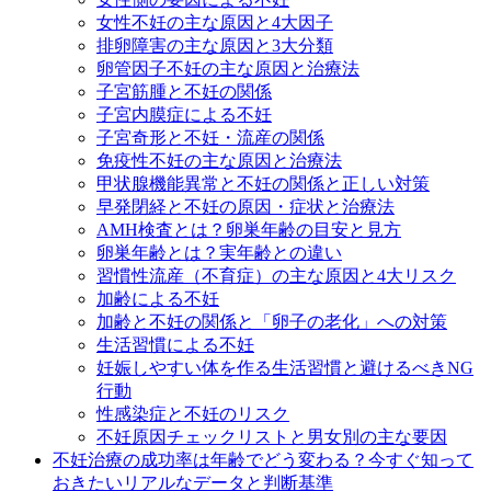
女性不妊の主な原因と4大因子
排卵障害の主な原因と3大分類
卵管因子不妊の主な原因と治療法
子宮筋腫と不妊の関係
子宮内膜症による不妊
子宮奇形と不妊・流産の関係
免疫性不妊の主な原因と治療法
甲状腺機能異常と不妊の関係と正しい対策
早発閉経と不妊の原因・症状と治療法
AMH検査とは？卵巣年齢の目安と見方
卵巣年齢とは？実年齢との違い
習慣性流産（不育症）の主な原因と4大リスク
加齢による不妊
加齢と不妊の関係と「卵子の老化」への対策
生活習慣による不妊
妊娠しやすい体を作る生活習慣と避けるべきNG
行動
性感染症と不妊のリスク
不妊原因チェックリストと男女別の主な要因
不妊治療の成功率は年齢でどう変わる？今すぐ知って
おきたいリアルなデータと判断基準