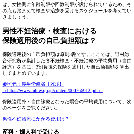
は、
女性側に年齢制限や回数制限が設けられている
ため、そ
の点も踏まえて検査や治療を受けるスケジュールを考えてい
きましょう。
男性不妊治療・検査における
保険適用後の自己負担額は？
保険適用後の自己負担額は
原則3割
です。ここでは、野村総
合研究所が集計した各不妊検査・不妊治療の平均費用（自由
診療）を基に、3割負担の保険を適用した自己負担額を算出
してまとめています。
参照元：厚生労働省【PDF】
（https://www.mhlw.go.jp/content/000766912.pdf）
保険適用外・自由診療となった場合の平均費用について、次
のページをご覧ください。
男性不妊治療にかかる費用は？
産科・婦人科で受ける