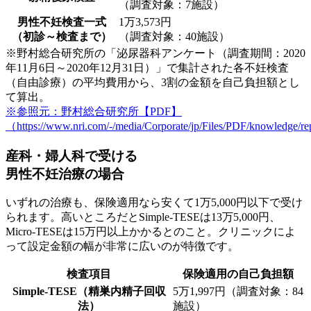
（調査対象：7施設）
男性不妊検査一式
1万3,573円
（初診～検査まで）
（調査対象：40施設）
※野村総合研究所の「泌尿器科アンケート（調査期間：2020
年11月6日～2020年12月31日）」で集計された各不妊検査
（自由診療）の平均費用から、3割の金額を自己負担額とし
て算出。
※参照元：野村総合研究所【PDF】
（https://www.nri.com/-/media/Corporate/jp/Files/PDF/knowledge/
産科・婦人科で受ける
男性不妊治療の場合
いずれの治療も、保険適用なら
安くて1万5,000円以下
で受け
られます。高いところだと
Simple-TESEは13万5,000円
、
Micro-TESEは15万円以上
かかるとのこと。クリニックによ
って設定金額の幅が非常に広いのが特徴です。
検査項目
保険適用の自己負担額
Simple-TESE（精巣内精子回収
5万1,997円（調査対象：84
法）
施設）