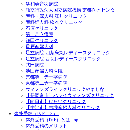
洛和会音羽病院
独立行政法人国立病院機構 京都医療センター
産科・婦人科 江川クリニック
産科婦人科 松本クリニック
石原クリニック
第二足立病院
細田クリニック
貫戸産婦人科
足立病院 四条烏丸レディースクリニック
足立病院 西院レディースクリニック
武田病院
池田産婦人科医院
京都第一赤十字病院
京都第二赤十字病院
ウィメンズライフクリニックやましな
【長岡京市】ハシイウィメンズクリニック
【向日市】ひらいクリニック
【宇治市】曽我産婦人科クリニック
体外受精（IVF）とは
体外受精（IVF）とは_top
体外受精のメリット