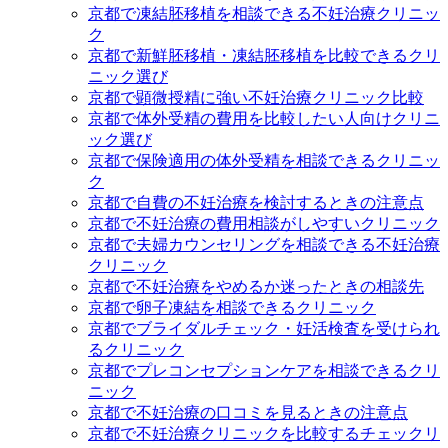
京都で凍結胚移植を相談できる不妊治療クリニッ
ク
京都で新鮮胚移植・凍結胚移植を比較できるクリ
ニック選び
京都で顕微授精に強い不妊治療クリニック比較
京都で体外受精の費用を比較したい人向けクリニ
ック選び
京都で保険適用の体外受精を相談できるクリニッ
ク
京都で自費の不妊治療を検討するときの注意点
京都で不妊治療の費用相談がしやすいクリニック
京都で夫婦カウンセリングを相談できる不妊治療
クリニック
京都で不妊治療をやめるか迷ったときの相談先
京都で卵子凍結を相談できるクリニック
京都でブライダルチェック・妊活検査を受けられ
るクリニック
京都でプレコンセプションケアを相談できるクリ
ニック
京都で不妊治療の口コミを見るときの注意点
京都で不妊治療クリニックを比較するチェックリ