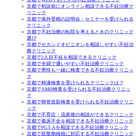
京都で初診前にオンライン相談できる不妊治療ク
リニック
京都で体外受精の説明会・セミナーを受けられる
クリニック
京都で不妊治療の転院を考えるときのクリニック
選び
京都でセカンドオピニオンを相談しやすい不妊治
療クリニック
京都で2人目不妊を相談できるクリニック
京都で夫婦で通いやすい不妊治療クリニック
京都で男性も一緒に検査できる不妊治療クリニッ
ク
京都で精液検査を受けられるクリニックは？
京都でAMH検査を受けられる不妊治療クリニッ
ク
京都で卵管造影検査を受けられる不妊治療クリニ
ック
京都で不育症・流産後の相談ができるクリニック
京都で着床不全を相談できる不妊治療クリニック
京都でPGT-Aを相談できる不妊治療クリニック
京都で胚盤胞移植に対応する不妊治療クリニック