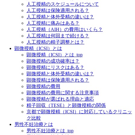
人工授精のスケジュールについて
人工授精は保険適用される？
人工授精と体外受精の違いは？
人工授精に痛みはある？
人工授精（AIH）の費用はいくら？
人工授精は何回まで続ける？
人工授精の精子調整とは？
顕微授精（ICSI）とは
顕微授精（ICSI）とは_top
顕微授精の成功確率は？
顕微授精にリスクはある？
顕微授精と体外受精の違いは？
顕微授精は保険適用される？
顕微授精の費用
顕微授精の費用に関する注意事項
顕微授精が選ばれる理由と適応
精子回収（TESE）と顕微授精の関係
京都で顕微授精（ICSI）に対応しているクリニッ
ク比較
男性不妊治療とは
男性不妊治療とは_top