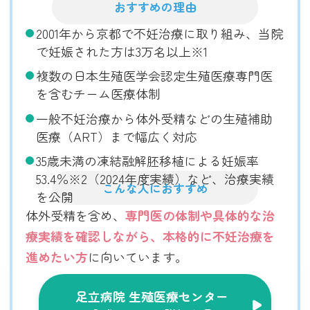
おすすめの理由
2001年から京都で不妊治療に取り組み、当院
で妊娠された方は3万名以上※1
複数の日本生殖医学会認定生殖医療専門医
を含むチーム医療体制
一般不妊治療から体外受精などの生殖補助
医療（ART）まで幅広く対応
35歳未満の凍結融解胚移植による妊娠率
53.4％※2（2024年度実績）など、治療実績
こんな人におすすめ
を公開
体外受精を含め、
専門医の体制や具体的な治
療実績を確認しながら、本格的に不妊治療を
進めたい方
に向いています。
足立病院 生殖医療センター