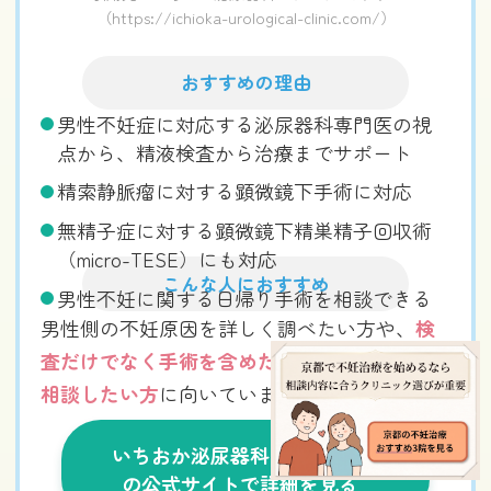
（https://ichioka-urological-clinic.com/）
おすすめの理由
男性不妊症に対応する泌尿器科専門医の視
点から、精液検査から治療までサポート
精索静脈瘤に対する顕微鏡下手術に対応
無精子症に対する顕微鏡下精巣精子回収術
（micro-TESE）にも対応
こんな人におすすめ
男性不妊に関する日帰り手術を相談できる
男性側の不妊原因を詳しく調べたい方や、
検
査だけでなく手術を含めた男性不妊治療まで
相談したい方
に向いています。
いちおか泌尿器科クリニック
の公式サイトで詳細を見る