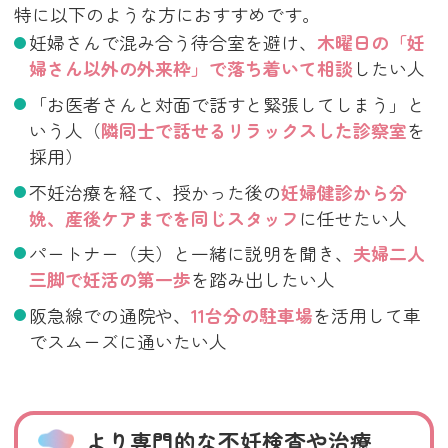
特に以下のような方におすすめです。
妊婦さんで混み合う待合室を避け、
木曜日の「妊
婦さん以外の外来枠」で落ち着いて相談
したい人
「お医者さんと対面で話すと緊張してしまう」と
いう人（
隣同士で話せるリラックスした診察室
を
採用）
不妊治療を経て、授かった後の
妊婦健診から分
娩、産後ケアまでを同じスタッフ
に任せたい人
パートナー（夫）と一緒に説明を聞き、
夫婦二人
三脚で妊活の第一歩
を踏み出したい人
阪急線での通院や、
11台分の駐車場
を活用して車
でスムーズに通いたい人
より専門的な不妊検査や治療