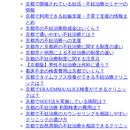
京都で開催されている妊活・不妊治療セミナーの
情報
京都で利用できる妊娠支援・子育て支援の情報ま
とめ
京都市の不妊治療助成金はいくら？
京都で通いやすい不妊治療とは？
京都市の不妊治療への支援
京都市と京都府の不妊治療に関する制度の違い
京都市と他県による不妊治療の制度の違い
京都の不妊治療制度に関する注意点
【京都版】男性不妊治療は何科に通う？
着床不全の検査費用は京都でいくら？
京都でタイムラプス培養ができる不妊治療クリニ
ックは？
京都でERA/EMMA/ALICE検査ができるクリニッ
クは？
京都でSEET法を実施している病院は？
京都の不妊治療 初期検査の費用は？
京都で不妊治療のカウンセリングを相談しやすい
クリニックの選び方
京都で自然周期の不妊治療を相談できるクリニッ