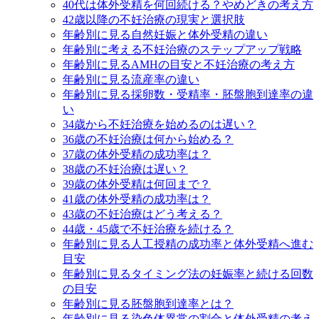
40代は体外受精を何回続ける？やめどきの考え方
42歳以降の不妊治療の現実と選択肢
年齢別に見る自然妊娠と体外受精の違い
年齢別に考える不妊治療のステップアップ戦略
年齢別に見るAMHの目安と不妊治療の考え方
年齢別に見る流産率の違い
年齢別に見る採卵数・受精率・胚盤胞到達率の違
い
34歳から不妊治療を始めるのは遅い？
36歳の不妊治療は何から始める？
37歳の体外受精の成功率は？
38歳の不妊治療は遅い？
39歳の体外受精は何回まで？
41歳の体外受精の成功率は？
43歳の不妊治療はどう考える？
44歳・45歳で不妊治療を続ける？
年齢別に見る人工授精の成功率と体外受精へ進む
目安
年齢別に見るタイミング法の妊娠率と続ける回数
の目安
年齢別に見る胚盤胞到達率とは？
年齢別に見る染色体異常の割合と体外受精の考え