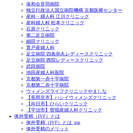
洛和会音羽病院
独立行政法人国立病院機構 京都医療センター
産科・婦人科 江川クリニック
産科婦人科 松本クリニック
石原クリニック
第二足立病院
細田クリニック
貫戸産婦人科
足立病院 四条烏丸レディースクリニック
足立病院 西院レディースクリニック
武田病院
池田産婦人科医院
京都第一赤十字病院
京都第二赤十字病院
ウィメンズライフクリニックやましな
【長岡京市】ハシイウィメンズクリニック
【向日市】ひらいクリニック
【宇治市】曽我産婦人科クリニック
体外受精（IVF）とは
体外受精（IVF）とは_top
体外受精のメリット