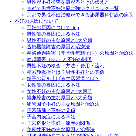
男性が不妊検査を嫌がるときの伝え方
京都で男性不妊治療に強いクリニック一覧
京都で男性不妊治療ができる泌尿器科併設の病院
不妊の原因について
不妊の原因について_top
男性側の要因による不妊
男性不妊の主な原因と3大分類
造精機能障害の原因と治療法
精路通過障害（閉塞性無精子症）の原因と治療法
勃起障害（ED）と不妊の関係
男性不妊の検査：方法・費用・流れ
精索静脈瘤とは？男性不妊との関係
精子の質を上げる生活習慣とは？
女性側の要因による不妊
女性不妊の主な原因と4大因子
排卵障害の主な原因と3大分類
卵管因子不妊の主な原因と治療法
子宮筋腫と不妊の関係
子宮内膜症による不妊
子宮奇形と不妊・流産の関係
免疫性不妊の主な原因と治療法
甲状腺機能異常と不妊の関係と正しい対策