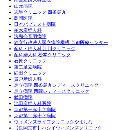
山元病院
志馬クリニック 四条烏丸
島岡医院
日本バプテスト病院
柏木産婦人科
洛和会音羽病院
独立行政法人国立病院機構 京都医療センター
産科・婦人科 江川クリニック
産科婦人科 松本クリニック
石原クリニック
第二足立病院
細田クリニック
貫戸産婦人科
足立病院 四条烏丸レディースクリニック
足立病院 西院レディースクリニック
武田病院
池田産婦人科医院
京都第一赤十字病院
京都第二赤十字病院
ウィメンズライフクリニックやましな
【長岡京市】ハシイウィメンズクリニック