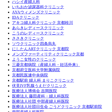
ハシイ産婦人科
いちおか泌尿器科クリニック
AYAウィメンズクリニック
IDAクリニック
アキコ婦人科クリニック 京都桂川
あらきレディースクリニック
こうのレディースクリニック
ささきクリニック
ソウクリニック四条烏丸
にしたんARTクリニック 京都院
メンズファーティリティクリニック京都
ようこ女性のクリニック
三菱京都病院（産婦人科・妊活外来）
京都府立医科大学附属病院
京都民医連中央病院
京都駅前 婦人科 まりこクリニック
伏見IVF乳腺うえだクリニック
医療法人博侑会 吉岡医院
医療法人 藤田産科・婦人科医院
医療法人社団 中部産婦人科医院
医療法人社団日生会 ごうどクリニック 京都駅前院
南部産婦人科医院