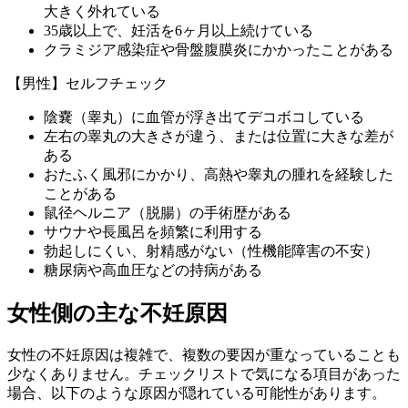
大きく外れている
35歳以上で、妊活を6ヶ月以上続けている
クラミジア感染症や骨盤腹膜炎にかかったことがある
【男性】セルフチェック
陰嚢（睾丸）に血管が浮き出てデコボコしている
左右の睾丸の大きさが違う、または位置に大きな差が
ある
おたふく風邪にかかり、高熱や睾丸の腫れを経験した
ことがある
鼠径ヘルニア（脱腸）の手術歴がある
サウナや長風呂を頻繁に利用する
勃起しにくい、射精感がない（性機能障害の不安）
糖尿病や高血圧などの持病がある
女性側の主な不妊原因
女性の不妊原因は複雑で、複数の要因が重なっていることも
少なくありません。チェックリストで気になる項目があった
場合、以下のような原因が隠れている可能性があります。