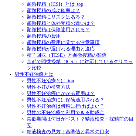
顕微授精（ICSI）とは_top
顕微授精の成功確率は？
顕微授精にリスクはある？
顕微授精と体外受精の違いは？
顕微授精は保険適用される？
顕微授精の費用
顕微授精の費用に関する注意事項
顕微授精が選ばれる理由と適応
精子回収（TESE）と顕微授精の関係
京都で顕微授精（ICSI）に対応しているクリニッ
ク比較
男性不妊治療とは
男性不妊治療とは_top
男性不妊の検査方法
男性不妊治療にかかる費用は？
男性不妊治療には保険適用される？
男性不妊治療は何科に行けばよい？
男性の不妊治療で利用できる助成金
禁欲期間は何日がベスト？精液検査・採精前の目
安
精液検査の見方｜基準値と異常の目安