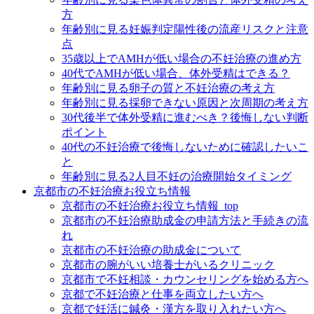
方
年齢別に見る妊娠判定陽性後の流産リスクと注意
点
35歳以上でAMHが低い場合の不妊治療の進め方
40代でAMHが低い場合、体外受精はできる？
年齢別に見る卵子の質と不妊治療の考え方
年齢別に見る採卵できない原因と次周期の考え方
30代後半で体外受精に進むべき？後悔しない判断
ポイント
40代の不妊治療で後悔しないために確認したいこ
と
年齢別に見る2人目不妊の治療開始タイミング
京都市の不妊治療お役立ち情報
京都市の不妊治療お役立ち情報_top
京都市の不妊治療助成金の申請方法と手続きの流
れ
京都市の不妊治療の助成金について
京都市の腕がいい培養士がいるクリニック
京都市で不妊相談・カウンセリングを始める方へ
京都で不妊治療と仕事を両立したい方へ
京都で妊活に鍼灸・漢方を取り入れたい方へ