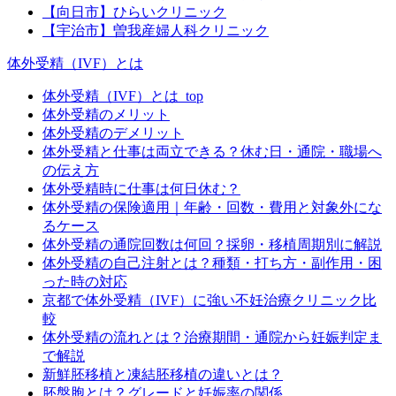
【向日市】ひらいクリニック
【宇治市】曽我産婦人科クリニック
体外受精（IVF）とは
体外受精（IVF）とは_top
体外受精のメリット
体外受精のデメリット
体外受精と仕事は両立できる？休む日・通院・職場へ
の伝え方
体外受精時に仕事は何日休む？
体外受精の保険適用｜年齢・回数・費用と対象外にな
るケース
体外受精の通院回数は何回？採卵・移植周期別に解説
体外受精の自己注射とは？種類・打ち方・副作用・困
った時の対応
京都で体外受精（IVF）に強い不妊治療クリニック比
較
体外受精の流れとは？治療期間・通院から妊娠判定ま
で解説
新鮮胚移植と凍結胚移植の違いとは？
胚盤胞とは？グレードと妊娠率の関係