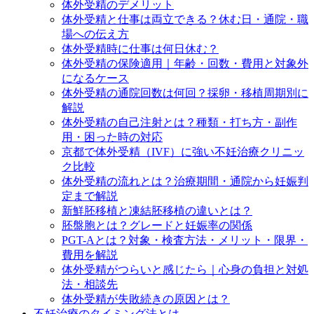
体外受精のデメリット
体外受精と仕事は両立できる？休む日・通院・職
場への伝え方
体外受精時に仕事は何日休む？
体外受精の保険適用｜年齢・回数・費用と対象外
になるケース
体外受精の通院回数は何回？採卵・移植周期別に
解説
体外受精の自己注射とは？種類・打ち方・副作
用・困った時の対応
京都で体外受精（IVF）に強い不妊治療クリニッ
ク比較
体外受精の流れとは？治療期間・通院から妊娠判
定まで解説
新鮮胚移植と凍結胚移植の違いとは？
胚盤胞とは？グレードと妊娠率の関係
PGT-Aとは？対象・検査方法・メリット・限界・
費用を解説
体外受精がつらいと感じたら｜心身の負担と対処
法・相談先
体外受精が失敗続きの原因とは？
不妊治療のタイミング法とは