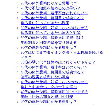
20代の体外受精にかかる費用は？
20代で不妊治療を始めるのは早い？
30代の体外受精、着床率はどれくらい？
30代の体外受精、何回目で成功する？
焦る前に知っておきたい現実
30代の体外受精、妊娠しないのはなぜ？
焦る前に知っておきたい原因と対策
30代の体外受精、保険適用で費用は？
年齢制限と回数の壁を乗り越える
30代の体外受精にかかる費用は？
30代はいつまでタイミング法・人工授精を続ける
べき？
35歳の壁とは？妊娠率はどれくらい下がる？
40代の体外受精、着床率はどのくらい？
40代の体外受精、何回目で成功する？
確率の現実と後悔しない戦略
40代の体外受精、妊娠しないのはなぜ？
焦りと向き合い、次の一手を選ぶ
40代の体外受精、保険適用はいつまで？
年齢・回数の期限と費用の目安
40代の体外受精にかかる費用は？