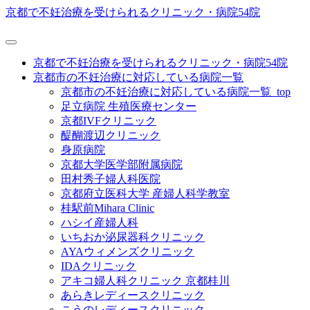
京都で不妊治療を受けられるクリニック・病院54院
京都で不妊治療を受けられるクリニック・病院54院
京都市の不妊治療に対応している病院一覧
京都市の不妊治療に対応している病院一覧_top
足立病院 生殖医療センター
京都IVFクリニック
醍醐渡辺クリニック
身原病院
京都大学医学部附属病院
田村秀子婦人科医院
京都府立医科大学 産婦人科学教室
桂駅前Mihara Clinic
ハシイ産婦人科
いちおか泌尿器科クリニック
AYAウィメンズクリニック
IDAクリニック
アキコ婦人科クリニック 京都桂川
あらきレディースクリニック
こうのレディースクリニック