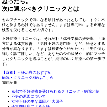
思ったら。
次に選ぶべきクリニックとは
セルフチェックで気になる項目があったとしても、すぐに不
妊と決まるわけではありません。まずは
専門医による正確な
検査
を受けることが大切です。
不妊治療クリニックは、それぞれ「体外受精の妊娠率」「漢
方による体質改善」「男性不妊の専門医」など、得意とする
分野が異なります。「まずは検査から始めたい」「男性側も
詳しく診てほしい」など、
あなたの今の状況や目的にマッチ
したクリニックを選ぶこと
が、納得のいく治療への第一歩で
す。
【京都】不妊治療のおすすめ
病院・クリニック3院はこちら
関連記事
京都で不妊治療を受けられるクリニック・病院54院
不妊の原因について
女性不妊の主な原因と4大因子
子宮内膜症による不妊