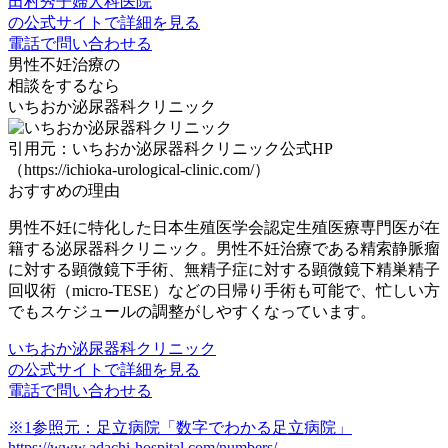
田村秀子婦人科医院
の公式サイトで詳細を見る
電話で問い合わせる
男性不妊治療の
相談をするなら
いちおか泌尿器科クリニック
引用元：いちおか泌尿器科クリニック公式HP
（https://ichioka-urological-clinic.com/）
おすすめの理由
男性不妊に特化した日本生殖医学会認定生殖医療専門医が在
籍する
泌尿器科クリニック。男性不妊治療である精索静脈瘤
に対する顕微鏡下手術、無精子症に対する顕微鏡下精巣精子
回収術（micro-TESE）などの日帰り手術も可能で、忙しい方
でもスケジュールの調整がしやすくなっています。
いちおか泌尿器科クリニック
の公式サイトで詳細を見る
電話で問い合わせる
※1参照元：足立病院「数字でわかる足立病院」
https://www.adachi-hospital.com/numbers/