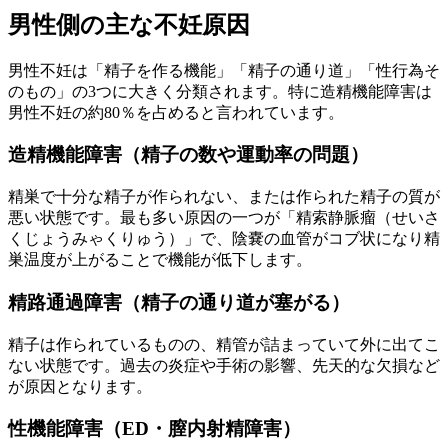
男性側の主な不妊原因
男性不妊は「精子を作る機能」「精子の通り道」「性行為そ
のもの」の3つに大きく分類されます。特に造精機能障害は
男性不妊の約80％を占めると言われています。
造精機能障害（精子の数や運動率の問題）
精巣で十分な精子が作られない、または
作られた精子の質が
悪い状態
です。最も多い原因の一つが
「精索静脈瘤（せいさ
くじょうみゃくりゅう）」
で、陰嚢の血管がコブ状になり精
巣温度が上がることで機能が低下します。
精路通過障害（精子の通り道が塞がる）
精子は作られているものの、
精管が詰まっていて外に出てこ
ない状態
です。過去の炎症や手術の影響、先天的な欠損など
が原因となります。
性機能障害（ED・膣内射精障害）