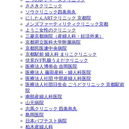
ささきクリニック
ソウクリニック四条烏丸
にしたんARTクリニック 京都院
メンズファーティリティクリニック京都
ようこ女性のクリニック
三菱京都病院（産婦人科・妊活外来）
京都府立医科大学附属病院
京都民医連中央病院
京都駅前 婦人科 まりこクリニック
伏見IVF乳腺うえだクリニック
医療法人博侑会 吉岡医院
医療法人 藤田産科・婦人科医院
医療法人社団 中部産婦人科医院
医療法人社団日生会 ごうどクリニック 京都駅前
院
南部産婦人科医院
山元病院
志馬クリニック 四条烏丸
島岡医院
日本バプテスト病院
柏木産婦人科