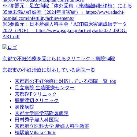
※2参照元：足立病院「体外受精（凍結融解胚移植）による
35歳未満の妊娠率（2024年度実績）」https://www.adachi-
hospital.com/infertility/achievements/
※3参照元：日本産婦人科学会「ART臨床実施成績データ
2022（PDF）」https://www.jsog.or.jp/activity/art/2022_JSOG-
ART.pdf
京都で不妊治療を受けられるクリニック・病院54院
京都市の不妊治療に対応している病院一覧
京都市の不妊治療に対応している病院一覧_top
足立病院 生殖医療センター
京都IVFクリニック
醍醐渡辺クリニック
身原病院
京都大学医学部附属病院
田村秀子婦人科医院
京都府立医科大学 産婦人科学教室
桂駅前Mihara Clinic