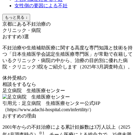
女性側の要因による不妊
もっと見る ↓
京都にある不妊治療の
クリニック・病院
おすすめ3選
不妊治療や生殖補助医療に関する高度な専門知識と技術を持
つ「日本生殖医学会認定生殖医療専門医」が常勤で在籍して
いるクリニック・病院の中から、治療の目的別に優れた病
院・クリニック3院をご紹介します（2025年3月調査時点）。
体外受精の
相談をするなら
足立病院 生殖医療センター
引用元：足立病院 生殖医療センター公式HP
（https://www.adachi-hospital.com/infertility/）
おすすめの理由
2001年からの不妊治療による累計妊娠数は3万人以上（2025
※1
年4月調査時点）
。チーム医療による総合力で、
35歳未満