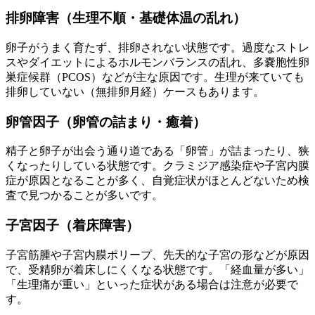
排卵障害（生理不順・基礎体温の乱れ）
卵子がうまく育たず、
排卵されない状態
です。過度なストレ
スやダイエットによるホルモンバランスの乱れ、
多嚢胞性卵
巣症候群（PCOS）
などが主な原因です。生理が来ていても
排卵していない（無排卵月経）ケースもあります。
卵管因子（卵管の詰まり・癒着）
精子と卵子が出会う通り道である「卵管」が
詰まったり、狭
くなったりしている状態
です。クラミジア感染症や子宮内膜
症が原因となることが多く、自覚症状がほとんどないため
検
査で見つかることが多い
です。
子宮因子（着床障害）
子宮筋腫や子宮内膜ポリープ、先天的な子宮の形などが原因
で、受精卵が
着床しにくくなる状態
です。「経血量が多い」
「生理痛が重い」といった症状がある場合は注意が必要で
す。