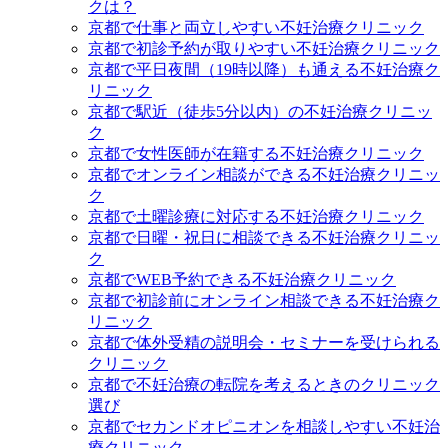
クは？
京都で仕事と両立しやすい不妊治療クリニック
京都で初診予約が取りやすい不妊治療クリニック
京都で平日夜間（19時以降）も通える不妊治療ク
リニック
京都で駅近（徒歩5分以内）の不妊治療クリニッ
ク
京都で女性医師が在籍する不妊治療クリニック
京都でオンライン相談ができる不妊治療クリニッ
ク
京都で土曜診療に対応する不妊治療クリニック
京都で日曜・祝日に相談できる不妊治療クリニッ
ク
京都でWEB予約できる不妊治療クリニック
京都で初診前にオンライン相談できる不妊治療ク
リニック
京都で体外受精の説明会・セミナーを受けられる
クリニック
京都で不妊治療の転院を考えるときのクリニック
選び
京都でセカンドオピニオンを相談しやすい不妊治
療クリニック