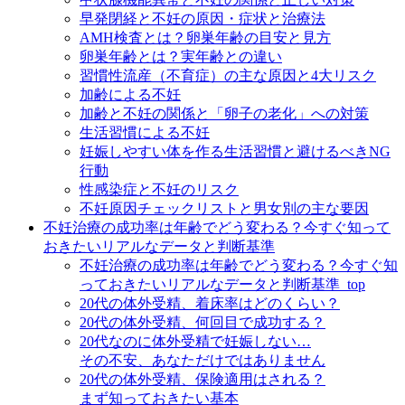
早発閉経と不妊の原因・症状と治療法
AMH検査とは？卵巣年齢の目安と見方
卵巣年齢とは？実年齢との違い
習慣性流産（不育症）の主な原因と4大リスク
加齢による不妊
加齢と不妊の関係と「卵子の老化」への対策
生活習慣による不妊
妊娠しやすい体を作る生活習慣と避けるべきNG
行動
性感染症と不妊のリスク
不妊原因チェックリストと男女別の主な要因
不妊治療の成功率は年齢でどう変わる？今すぐ知って
おきたいリアルなデータと判断基準
不妊治療の成功率は年齢でどう変わる？今すぐ知
っておきたいリアルなデータと判断基準_top
20代の体外受精、着床率はどのくらい？
20代の体外受精、何回目で成功する？
20代なのに体外受精で妊娠しない…
その不安、あなただけではありません
20代の体外受精、保険適用はされる？
まず知っておきたい基本