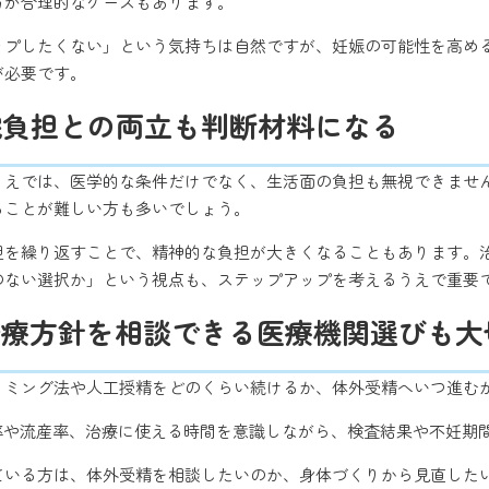
方が合理的なケースもあります。
ップしたくない」という気持ちは自然ですが、妊娠の可能性を高め
が必要です。
院負担との両立も判断材料になる
うえでは、医学的な条件だけでなく、生活面の負担も無視できません
ることが難しい方も多いでしょう。
胆を繰り返すことで、精神的な負担が大きくなることもあります。
のない選択か」という視点も、ステップアップを考えるうえで重要
治療方針を相談できる医療機関選びも大
タイミング法や人工授精をどのくらい続けるか、体外受精へいつ進む
娠率や流産率、治療に使える時間を意識しながら、検査結果や不妊期
ている方は、体外受精を相談したいのか、身体づくりから見直した