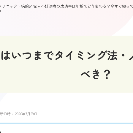
リニック・病院54院
»
不妊治療の成功率は年齢でどう変わる？今すぐ知っ
？
代はいつまでタイミング法・
べき？
新日時：
2026年7月29日