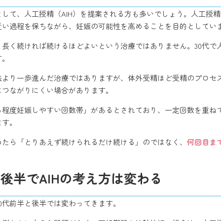
として、人工授精（AIH）を提案される方も多いでしょう。人工授
近い過程を保ちながら、妊娠の可能性を高めることを目的としてい
、長く続ければ続けるほどよいという治療ではありません。30代で
す。
法より一歩進んだ治療ではありますが、体外受精ほど受精のプロセ
につながりにくい場合があります。
る程度妊娠しやすい回数帯」があるとされており、一定回数を重ね
ます。
めたら「とりあえず続けられるだけ続ける」のではなく、
何回目ま
と後半でAIHの考え方は変わる
0代前半と後半では変わってきます。