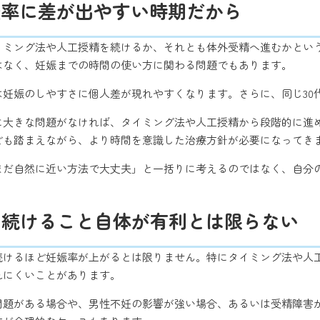
娠率に差が出やすい時期だから
タイミング法や人工授精を続けるか、それとも体外受精へ進むかとい
はなく、妊娠までの時間の使い方に関わる問題でもあります。
では妊娠のしやすさに個人差が現れやすくなります。さらに、同じ30
果に大きな問題がなければ、タイミング法や人工授精から段階的に進め
ども踏まえながら、より時間を意識した治療方針が必要になってき
らまだ自然に近い方法で大丈夫」と一括りに考えるのではなく、自分
く続けること自体が有利とは限らない
続けるほど妊娠率が上がるとは限りません。特にタイミング法や人
れにくいことがあります。
問題がある場合や、男性不妊の影響が強い場合、あるいは受精障害