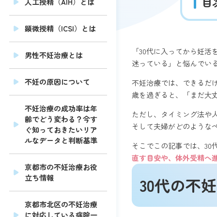
目
人工授精（AIH）とは
顕微授精（ICSI）とは
「30代に入ってから妊
男性不妊治療とは
迷っている」と悩んでい
不妊の原因について
不妊治療では、できるだけ
歳を過ぎると、「まだ大
不妊治療の成功率は年
ただし、タイミング法や
齢でどう変わる？今す
そして夫婦がどのような
ぐ知っておきたいリア
ルなデータと判断基準
そこでこの記事では、3
直す目安や、体外受精へ
京都市の不妊治療お役
立ち情報
30代の不
京都市北区の不妊治療
に対応している病院一