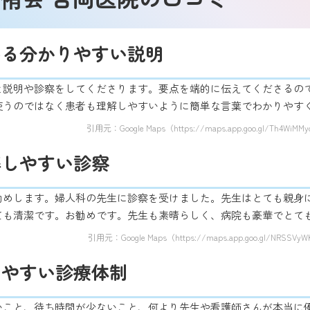
わる分かりやすい説明
と説明や診察をしてくださります。要点を端的に伝えてくださるの
使うのではなく患者も理解しやすいように簡単な言葉でわかりやす
引用元：Google Maps（https://maps.app.goo.gl/Th4WiMM
解しやすい診察
勧めします。婦人科の先生に診察を受けました。先生はとても親身
ても清潔です。お勧めです。先生も素晴らしく、病院も豪華でとて
引用元：Google Maps（https://maps.app.goo.gl/NRSSVyW
しやすい診療体制
いこと、待ち時間が少ないこと、何より先生や看護師さんが本当に