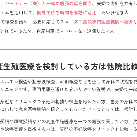
て、
パートナー（夫）と一緒に医師の話を聞き
、夫婦で方針を共有
ステムを活用して、
院外で待ち時間を有効に活用
したい多忙な人
クで検査を始め、必要に応じてスムーズに
高次専門医療機関へ紹介
備されているため、自家用車でストレスなく通院したい人
度生殖医療を検討している方は他院比
ホルモン検査や超音波検査、AMH検査などを通して身体の状態を
リニックです。専門用語を避けた分かりやすい説明や、夫婦で一
身近なクリニックで不妊の相談や検査を始めたい方、自分の身体
に応じて高次医療機関へ紹介してもらいたい方にとっては、検討
受精や顕微授精などの高度生殖医療を一つの施設で受けたい方、
や治療実績を重視する方は、専門の不妊治療クリニックも比較す