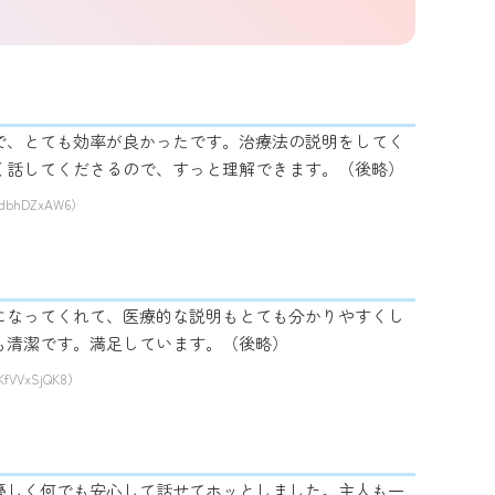
で、とても効率が良かったです。治療法の説明をしてく
く話してくださるので、すっと理解できます。（後略）
ydbhDZxAW6）
になってくれて、医療的な説明もとても分かりやすくし
も清潔です。満足しています。（後略）
KfVVxSjQK8）
優しく何でも安心して話せてホッとしました。主人も一