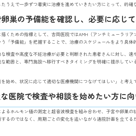
したうえで一歩ずつ着実に治療を進めていきたい方にとって、的確
で卵巣の予備能を確認し、必要に応じ
に描くための指標として、吉岡医院ではAMH（アンチミューラリア
いう「予備能」を把握することで、治療のスケジュールをより具体
的な検査や高度な不妊治療が必要と判断された患者さんに対し、速
能な範囲と、専門施設へ移行すべきタイミングを明確に提示してい
談を始め、状況に応じて適切な医療機関につなげてほしい」と考え
近な医院で検査や相談を始めたい方に向
によるホルモン値の測定と超音波検査を組み合わせ、子宮や卵巣の
断するのではなく、周期ごとの変化を追いながら通院計画を立てる