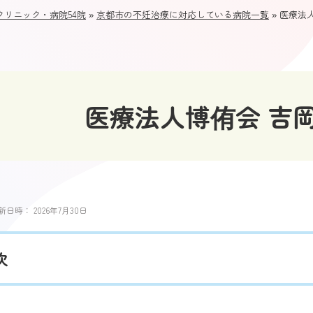
リニック・病院54院
»
京都市の不妊治療に対応している病院一覧
»
医療法
医療法人博侑会 吉
新日時：
2026年7月30日
次