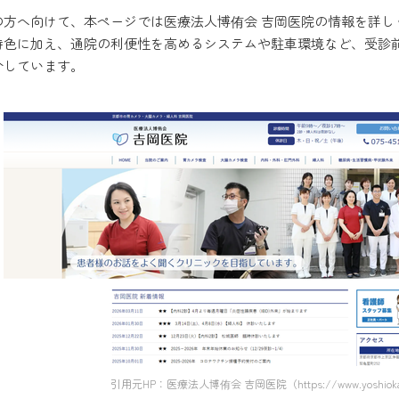
の方へ向けて、本ページでは医療法人博侑会 吉岡医院の情報を詳し
特色に加え、通院の利便性を高めるシステムや駐車環境など、受診
介しています。
引用元HP：医療法人博侑会 吉岡医院（https://www.yoshiokacli