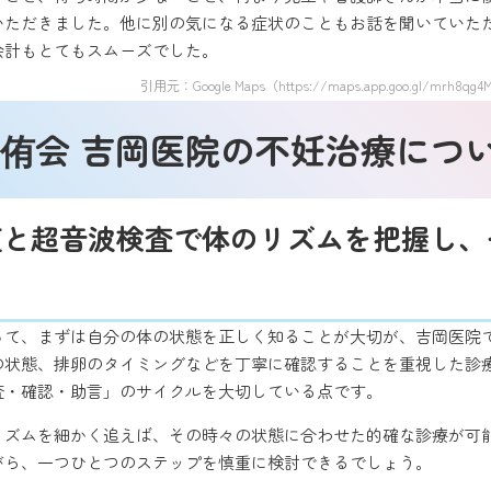
いただきました。他に別の気になる症状のこともお話を聞いていた
会計もとてもスムーズでした。
引用元：Google Maps（https://maps.app.goo.gl/mrh8qg4
侑会 吉岡医院の不妊治療につ
値と超音波検査で体のリズムを把握し、
って、まずは自分の体の状態を正しく知ることが大切が、吉岡医院
の状態、排卵のタイミングなどを丁寧に確認することを重視した診療
査・確認・助言」のサイクルを大切している点です。
リズムを細かく追えば、その時々の状態に合わせた的確な診療が可能
がら、一つひとつのステップを慎重に検討できるでしょう。