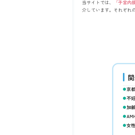
当サイトでは、
「子宮内
介しています。それぞれ
関
京
不
加
A
女