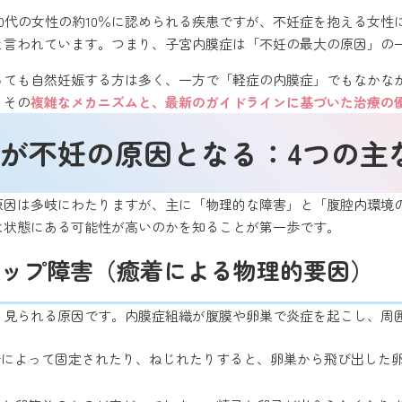
40代の女性の約10％に認められる疾患ですが、不妊症を抱える女
と言われています。つまり、子宮内膜症は「不妊の最大の原因」の
っても自然妊娠する方は多く、一方で「軽症の内膜症」でもなかな
、その
複雑なメカニズムと、最新のガイドラインに基づいた治療の
が不妊の原因となる：4つの主
原因は多岐にわたりますが、主に「物理的な障害」と「腹腔内環境
な状態にある可能性が高いのかを知ることが第一歩です。
クアップ障害（癒着による物理的要因）
く見られる原因です。内膜症組織が腹膜や卵巣で炎症を起こし、周
着によって固定されたり、ねじれたりすると、卵巣から飛び出した