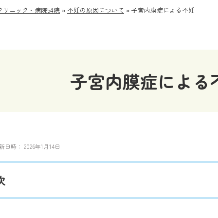
リニック・病院54院
»
不妊の原因について
»
子宮内膜症による不妊
子宮内膜症による
新日時：
2026年1月14日
次