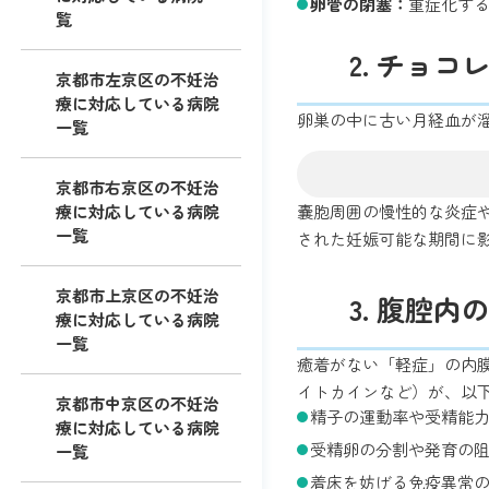
卵管の閉塞：
重症化す
覧
2. チョ
京都市左京区の不妊治
療に対応している病院
卵巣の中に古い月経血が
一覧
京都市右京区の不妊治
嚢胞周囲の慢性的な炎症
療に対応している病院
一覧
された妊娠可能な期間に
京都市上京区の不妊治
3. 腹腔
療に対応している病院
一覧
癒着がない「軽症」の内
イトカインなど）が、以
京都市中京区の不妊治
精子の運動率や受精能
療に対応している病院
受精卵の分割や発育の
一覧
着床を妨げる免疫異常