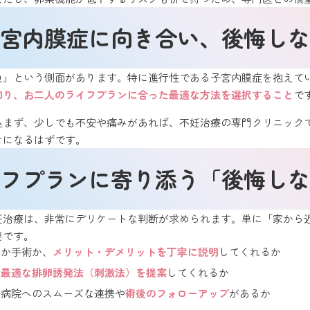
宮内膜症に向き合い、後悔しな
負」という側面があります。特に進行性である子宮内膜症を抱えて
知り、お二人のライフプランに合った最適な方法を選択すること
で
込まず、少しでも不安や痛みがあれば、不妊治療の専門クリニック
けになるはずです。
フプランに寄り添う「後悔しな
妊治療は、非常にデリケートな判断が求められます。単に「家から
要です。
存か手術か、
メリット・デメリットを丁寧に説明
してくれるか
、
最適な排卵誘発法（刺激法）を提案
してくれるか
携病院へのスムーズな連携や
術後のフォローアップ
があるか