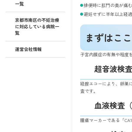
一覧
排便時に肛門の奥が痛
避妊せずに半年以上経
京都市南区の不妊治療
に対応している病院一
覧
まずはここ
運営会社情報
子宮内膜症の有無や程度
超音波検
経膣エコーにより、卵巣
査です。
血液検査（C
腫瘍マーカーである「CA