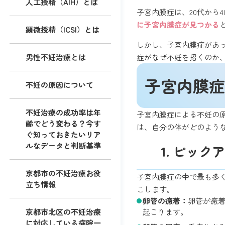
人工授精（AIH）とは
子宮内膜症は、20代から
に子宮内膜症が見つかる
顕微授精（ICSI）とは
しかし、子宮内膜症があ
症がなぜ不妊を招くのか
男性不妊治療とは
子宮内膜症
不妊の原因について
不妊治療の成功率は年
子宮内膜症による不妊の
齢でどう変わる？今す
は、自分の体がどのよう
ぐ知っておきたいリア
ルなデータと判断基準
1. ピッ
京都市の不妊治療お役
子宮内膜症の中で最も多
立ち情報
こします。
卵管の癒着：
卵管が癒
起こります。
京都市北区の不妊治療
に対応している病院一