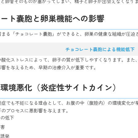
ると卵管そのものが塞がってしまい、精子と卵子が出会えなくなり
コレート嚢胞と卵巣機能への影響
溜まる「チョコレート嚢胞」ができると、卵巣の健康な組織が圧迫
チョコレート嚢胞による機能低下
や酸化ストレスによって、卵子の質が低下しやすくなります。また
影響を与えるため、早期の治療介入が重要です。
内の環境悪化（炎症性サイトカイン）
膜症でも不妊になる理由として、お腹の中（腹腔内）の環境変化が
下のプロセスに悪影響を与えます。
力の低下
阻害
の誘発