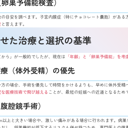
（卵巣予備能検査）
数の目安を調べます。子宮内膜症（特にチョコレート嚢胞）がある
査
と言えます。
せた治療と選択の基準
てから」が一般的でしたが、現在は
「年齢」と「卵巣予備能」を考
医療（体外受精）の優先
低い方の場合、手術を優先して時間をかけるよりも、早めに体外受
度な医療技術で飛び越える
ことが、最短の妊娠への近道となるため
（腹腔鏡手術）
cm以上と大きい場合や、激しい痛みがある場合に行われます。病
ただし、卵巣機能が低下するリスクも併せ持つため、専門医との慎