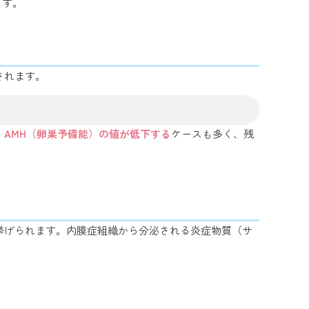
ます。
されます。
、
AMH（卵巣予備能）の値が低下する
ケースも多く、残
挙げられます。内膜症組織から分泌される炎症物質（サ