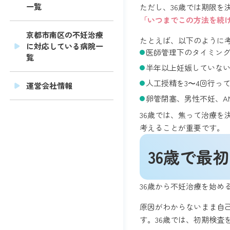
一覧
ただし、36歳では期限
「いつまでこの方法を続
京都市南区の不妊治療
たとえば、以下のように
に対応している病院一
医師管理下のタイミング
覧
半年以上妊娠していな
人工授精を3〜4回行っ
運営会社情報
卵管閉塞、男性不妊、A
36歳では、焦って治療
考えることが重要です。
36歳で最
36歳から不妊治療を始
原因がわからないまま自
す。36歳では、初期検