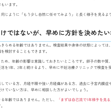
方もいます。
半と同じように「もう少し自然に任せてみよう」と長く様子を見る
わけではないが、早めに方針を決めたい
とあきらめる年齢ではありません。検査結果や身体の状態によっては
精を検討することもできます。
いるため、年齢の影響は意識しておきたいところです。卵子の数や質
妊活を1年、2年と続けるより、早めに不妊治療クリニックで検査を
活している方、月経不順や強い月経痛がある方、過去に子宮内膜症
受けていない方は、早めに相談した方がよいでしょう。
ける年齢ではありません。ただし、
「まずは自己流で1年様子を見
す。