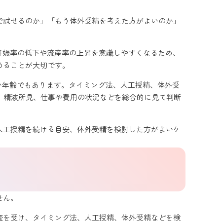
で試せるのか」「もう体外受精を考えた方がよいのか」
と妊娠率の低下や流産率の上昇を意識しやすくなるため、
めることが大切です。
たい年齢でもあります。タイミング法、人工授精、体外受
、精液所見、仕事や費用の状況などを総合的に見て判断
人工授精を続ける目安、体外受精を検討した方がよいケ
せん。
検査を受け、タイミング法、人工授精、体外受精などを検