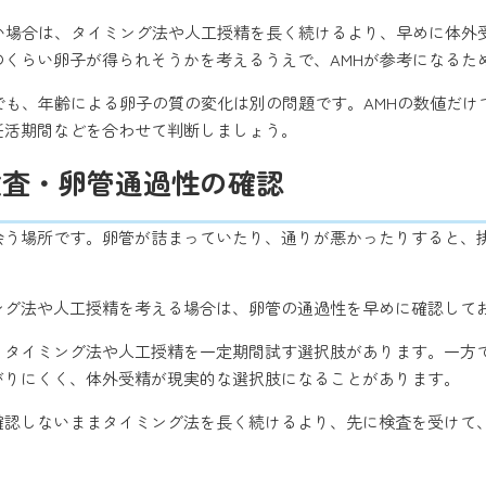
低い場合は、タイミング法や人工授精を長く続けるより、早めに体
のくらい卵子が得られそうかを考えるうえで、AMHが参考になるた
でも、年齢による卵子の質の変化は別の問題です。AMHの数値だ
妊活期間などを合わせて判断しましょう。
検査・卵管通過性の確認
会う場所です。卵管が詰まっていたり、通りが悪かったりすると、
ミング法や人工授精を考える場合は、卵管の通過性を早めに確認して
、タイミング法や人工授精を一定期間試す選択肢があります。一方
がりにくく、体外受精が現実的な選択肢になることがあります。
を確認しないままタイミング法を長く続けるより、先に検査を受けて