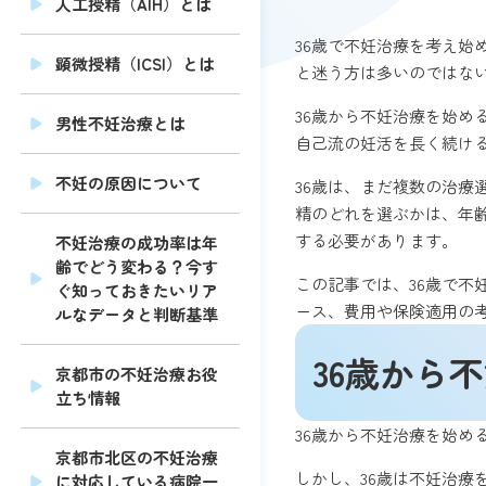
人工授精（AIH）とは
36歳で不妊治療を考え
顕微授精（ICSI）とは
と迷う方は多いのではな
36歳から不妊治療を始め
男性不妊治療とは
自己流の妊活を長く続け
不妊の原因について
36歳は、まだ複数の治療
精のどれを選ぶかは、年
する必要があります。
不妊治療の成功率は年
齢でどう変わる？今す
この記事では、36歳で
ぐ知っておきたいリア
ース、費用や保険適用の
ルなデータと判断基準
36歳から
京都市の不妊治療お役
立ち情報
36歳から不妊治療を始め
京都市北区の不妊治療
しかし、36歳は不妊治療
に対応している病院一