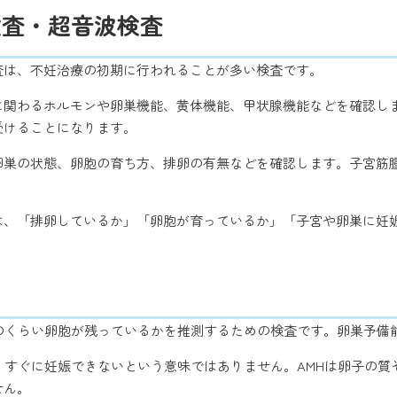
検査・超音波検査
査は、不妊治療の初期に行われることが多い検査です。
に関わるホルモンや卵巣機能、黄体機能、甲状腺機能などを確認し
受けることになります。
卵巣の状態、卵胞の育ち方、排卵の有無などを確認します。子宮筋
。
合は、「排卵しているか」「卵胞が育っているか」「子宮や卵巣に妊
どのくらい卵胞が残っているかを推測するための検査です。卵巣予備
、すぐに妊娠できないという意味ではありません。AMHは卵子の
せん。