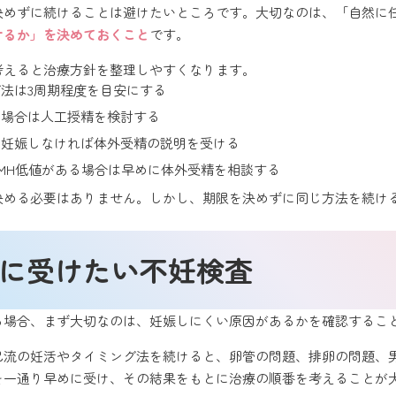
を決めずに続けることは避けたいところです。大切なのは、「自然に
けるか」を決めておくこと
です。
考えると治療方針を整理しやすくなります。
法は3周期程度を目安にする
い場合は人工授精を検討する
て妊娠しなければ体外受精の説明を受ける
MH低値がある場合は早めに体外受精を相談する
を決める必要はありません。しかし、期限を決めずに同じ方法を続け
初に受けたい不妊検査
める場合、まず大切なのは、妊娠しにくい原因があるかを確認するこ
己流の妊活やタイミング法を続けると、卵管の問題、排卵の問題、
査を一通り早めに受け、その結果をもとに治療の順番を考えることが