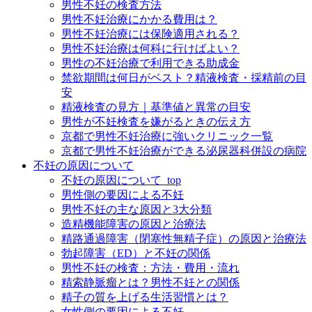
男性不妊の検査方法
男性不妊治療にかかる費用は？
男性不妊治療には保険適用される？
男性不妊治療は何科に行けばよい？
男性の不妊治療で利用できる助成金
禁欲期間は何日がベスト？精液検査・採精前の目
安
精液検査の見方｜基準値と異常の目安
男性が不妊検査を嫌がるときの伝え方
京都で男性不妊治療に強いクリニック一覧
京都で男性不妊治療ができる泌尿器科併設の病院
不妊の原因について
不妊の原因について_top
男性側の要因による不妊
男性不妊の主な原因と3大分類
造精機能障害の原因と治療法
精路通過障害（閉塞性無精子症）の原因と治療法
勃起障害（ED）と不妊の関係
男性不妊の検査：方法・費用・流れ
精索静脈瘤とは？男性不妊との関係
精子の質を上げる生活習慣とは？
女性側の要因による不妊