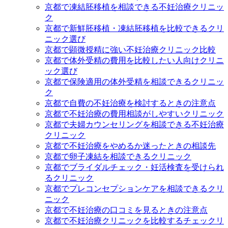
京都で凍結胚移植を相談できる不妊治療クリニッ
ク
京都で新鮮胚移植・凍結胚移植を比較できるクリ
ニック選び
京都で顕微授精に強い不妊治療クリニック比較
京都で体外受精の費用を比較したい人向けクリニ
ック選び
京都で保険適用の体外受精を相談できるクリニッ
ク
京都で自費の不妊治療を検討するときの注意点
京都で不妊治療の費用相談がしやすいクリニック
京都で夫婦カウンセリングを相談できる不妊治療
クリニック
京都で不妊治療をやめるか迷ったときの相談先
京都で卵子凍結を相談できるクリニック
京都でブライダルチェック・妊活検査を受けられ
るクリニック
京都でプレコンセプションケアを相談できるクリ
ニック
京都で不妊治療の口コミを見るときの注意点
京都で不妊治療クリニックを比較するチェックリ