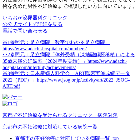
術を含めた男性不妊治療まで相談したい方
に向いています。
いちおか泌尿器科クリニック
の公式サイトで詳細を見る
電話で問い合わせる
※1参照元：足立病院「数字でわかる足立病院」
https://www.adachi-hospital.com/numbers/
※2参照元：足立病院「体外受精（凍結融解胚移植）による
35歳未満の妊娠率（2024年度実績）」https://www.adachi-
hospital.com/infertility/achievements/
※3参照元：日本産婦人科学会「ART臨床実施成績データ
2022（PDF）」https://www.jsog.or.jp/activity/art/2022_JSOG-
ART.pdf
京都で不妊治療を受けられるクリニック・病院54院
京都市の不妊治療に対応している病院一覧
京都市の不妊治療に対応している病院一覧_top