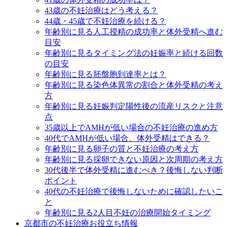
43歳の不妊治療はどう考える？
44歳・45歳で不妊治療を続ける？
年齢別に見る人工授精の成功率と体外受精へ進む
目安
年齢別に見るタイミング法の妊娠率と続ける回数
の目安
年齢別に見る胚盤胞到達率とは？
年齢別に見る染色体異常の割合と体外受精の考え
方
年齢別に見る妊娠判定陽性後の流産リスクと注意
点
35歳以上でAMHが低い場合の不妊治療の進め方
40代でAMHが低い場合、体外受精はできる？
年齢別に見る卵子の質と不妊治療の考え方
年齢別に見る採卵できない原因と次周期の考え方
30代後半で体外受精に進むべき？後悔しない判断
ポイント
40代の不妊治療で後悔しないために確認したいこ
と
年齢別に見る2人目不妊の治療開始タイミング
京都市の不妊治療お役立ち情報