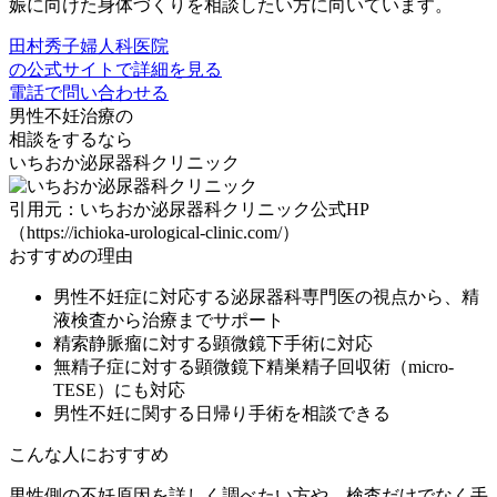
娠に向けた身体づくりを相談したい方
に向いています。
田村秀子婦人科医院
の公式サイトで詳細を見る
電話で問い合わせる
男性不妊治療の
相談をするなら
いちおか泌尿器科クリニック
引用元：いちおか泌尿器科クリニック公式HP
（https://ichioka-urological-clinic.com/）
おすすめの理由
男性不妊症に対応する泌尿器科専門医の視点から、精
液検査から治療までサポート
精索静脈瘤に対する顕微鏡下手術に対応
無精子症に対する顕微鏡下精巣精子回収術（micro-
TESE）にも対応
男性不妊に関する日帰り手術を相談できる
こんな人におすすめ
男性側の不妊原因を詳しく調べたい方や、
検査だけでなく手