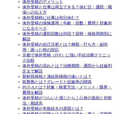
体外受精のデメリット
体外受精と仕事は両立できる？休む日・通院・職
場への伝え方
体外受精時に仕事は何日休む？
体外受精の保険適用｜年齢・回数・費用と対象外
になるケース
体外受精の通院回数は何回？採卵・移植周期別に
解説
体外受精の自己注射とは？種類・打ち方・副作
用・困った時の対応
京都で体外受精（IVF）に強い不妊治療クリニッ
ク比較
体外受精の流れとは？治療期間・通院から妊娠判
定まで解説
新鮮胚移植と凍結胚移植の違いとは？
胚盤胞とは？グレードと妊娠率の関係
PGT-Aとは？対象・検査方法・メリット・限界・
費用を解説
体外受精がつらいと感じたら｜心身の負担と対処
法・相談先
体外受精が失敗続きの原因とは？
体外受精の採卵とは？当日の流れ・痛み・採卵後