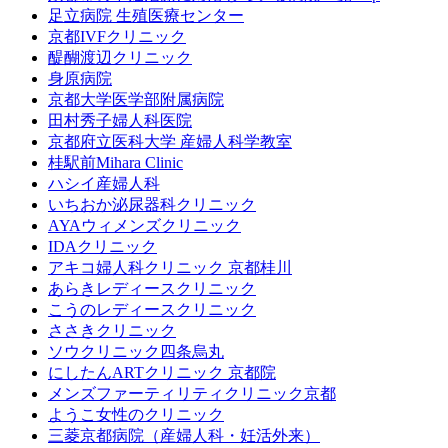
足立病院 生殖医療センター
京都IVFクリニック
醍醐渡辺クリニック
身原病院
京都大学医学部附属病院
田村秀子婦人科医院
京都府立医科大学 産婦人科学教室
桂駅前Mihara Clinic
ハシイ産婦人科
いちおか泌尿器科クリニック
AYAウィメンズクリニック
IDAクリニック
アキコ婦人科クリニック 京都桂川
あらきレディースクリニック
こうのレディースクリニック
ささきクリニック
ソウクリニック四条烏丸
にしたんARTクリニック 京都院
メンズファーティリティクリニック京都
ようこ女性のクリニック
三菱京都病院（産婦人科・妊活外来）