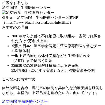
相談をするなら
足立病院 生殖医療センター
引用元：足立病院 生殖医療センター公式HP
（https://www.adachi-hospital.com/infertility/）
おすすめの理由
2001年から京都で不妊治療に取り組み、当院で妊娠さ
れた方は3万名以上※1
複数の日本生殖医学会認定生殖医療専門医を含むチー
ム医療体制
一般不妊治療から体外受精などの生殖補助医療
（ART）まで幅広く対応
35歳未満の凍結融解胚移植による妊娠率
53.4％※2（2024年度実績）など、治療実績を公開
こんな人におすすめ
体外受精を含め、
専門医の体制や具体的な治療実績を確認し
ながら、本格的に不妊治療を進めたい方
に向いています。
足立病院 生殖医療センター