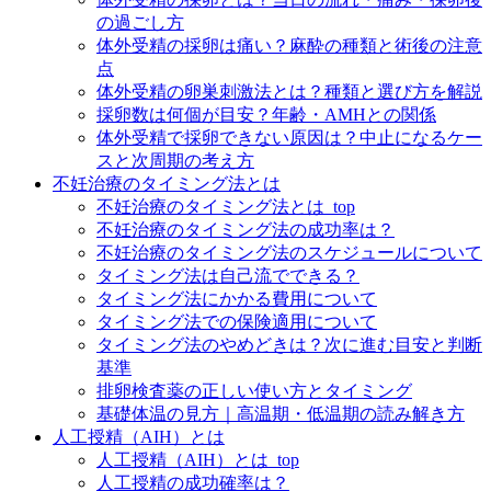
の過ごし方
体外受精の採卵は痛い？麻酔の種類と術後の注意
点
体外受精の卵巣刺激法とは？種類と選び方を解説
採卵数は何個が目安？年齢・AMHとの関係
体外受精で採卵できない原因は？中止になるケー
スと次周期の考え方
不妊治療のタイミング法とは
不妊治療のタイミング法とは_top
不妊治療のタイミング法の成功率は？
不妊治療のタイミング法のスケジュールについて
タイミング法は自己流でできる？
タイミング法にかかる費用について
タイミング法での保険適用について
タイミング法のやめどきは？次に進む目安と判断
基準
排卵検査薬の正しい使い方とタイミング
基礎体温の見方｜高温期・低温期の読み解き方
人工授精（AIH）とは
人工授精（AIH）とは_top
人工授精の成功確率は？