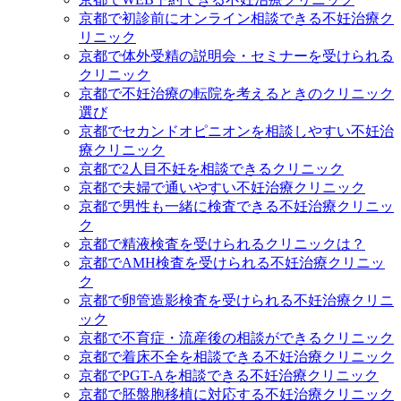
京都で初診前にオンライン相談できる不妊治療ク
リニック
京都で体外受精の説明会・セミナーを受けられる
クリニック
京都で不妊治療の転院を考えるときのクリニック
選び
京都でセカンドオピニオンを相談しやすい不妊治
療クリニック
京都で2人目不妊を相談できるクリニック
京都で夫婦で通いやすい不妊治療クリニック
京都で男性も一緒に検査できる不妊治療クリニッ
ク
京都で精液検査を受けられるクリニックは？
京都でAMH検査を受けられる不妊治療クリニッ
ク
京都で卵管造影検査を受けられる不妊治療クリニ
ック
京都で不育症・流産後の相談ができるクリニック
京都で着床不全を相談できる不妊治療クリニック
京都でPGT-Aを相談できる不妊治療クリニック
京都で胚盤胞移植に対応する不妊治療クリニック