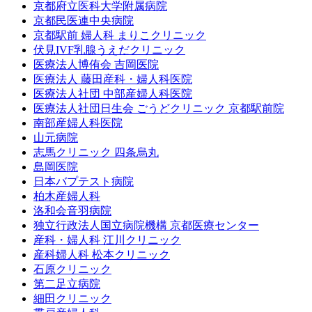
京都府立医科大学附属病院
京都民医連中央病院
京都駅前 婦人科 まりこクリニック
伏見IVF乳腺うえだクリニック
医療法人博侑会 吉岡医院
医療法人 藤田産科・婦人科医院
医療法人社団 中部産婦人科医院
医療法人社団日生会 ごうどクリニック 京都駅前院
南部産婦人科医院
山元病院
志馬クリニック 四条烏丸
島岡医院
日本バプテスト病院
柏木産婦人科
洛和会音羽病院
独立行政法人国立病院機構 京都医療センター
産科・婦人科 江川クリニック
産科婦人科 松本クリニック
石原クリニック
第二足立病院
細田クリニック