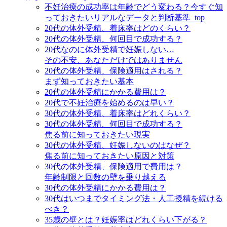
不妊治療の成功率は年齢でどう変わる？今すぐ知
っておきたいリアルなデータと判断基準_top
20代の体外受精、着床率はどのくらい？
20代の体外受精、何回目で成功する？
20代なのに体外受精で妊娠しない…
その不安、あなただけではありません
20代の体外受精、保険適用はされる？
まず知っておきたい基本
20代の体外受精にかかる費用は？
20代で不妊治療を始めるのは早い？
30代の体外受精、着床率はどれくらい？
30代の体外受精、何回目で成功する？
焦る前に知っておきたい現実
30代の体外受精、妊娠しないのはなぜ？
焦る前に知っておきたい原因と対策
30代の体外受精、保険適用で費用は？
年齢制限と回数の壁を乗り越える
30代の体外受精にかかる費用は？
30代はいつまでタイミング法・人工授精を続ける
べき？
35歳の壁とは？妊娠率はどれくらい下がる？