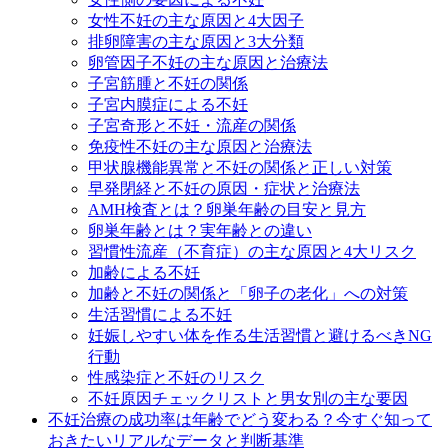
女性不妊の主な原因と4大因子
排卵障害の主な原因と3大分類
卵管因子不妊の主な原因と治療法
子宮筋腫と不妊の関係
子宮内膜症による不妊
子宮奇形と不妊・流産の関係
免疫性不妊の主な原因と治療法
甲状腺機能異常と不妊の関係と正しい対策
早発閉経と不妊の原因・症状と治療法
AMH検査とは？卵巣年齢の目安と見方
卵巣年齢とは？実年齢との違い
習慣性流産（不育症）の主な原因と4大リスク
加齢による不妊
加齢と不妊の関係と「卵子の老化」への対策
生活習慣による不妊
妊娠しやすい体を作る生活習慣と避けるべきNG
行動
性感染症と不妊のリスク
不妊原因チェックリストと男女別の主な要因
不妊治療の成功率は年齢でどう変わる？今すぐ知って
おきたいリアルなデータと判断基準