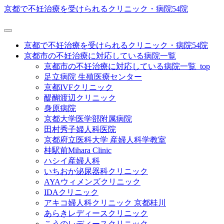
京都で不妊治療を受けられるクリニック・病院54院
京都で不妊治療を受けられるクリニック・病院54院
京都市の不妊治療に対応している病院一覧
京都市の不妊治療に対応している病院一覧_top
足立病院 生殖医療センター
京都IVFクリニック
醍醐渡辺クリニック
身原病院
京都大学医学部附属病院
田村秀子婦人科医院
京都府立医科大学 産婦人科学教室
桂駅前Mihara Clinic
ハシイ産婦人科
いちおか泌尿器科クリニック
AYAウィメンズクリニック
IDAクリニック
アキコ婦人科クリニック 京都桂川
あらきレディースクリニック
こうのレディースクリニック