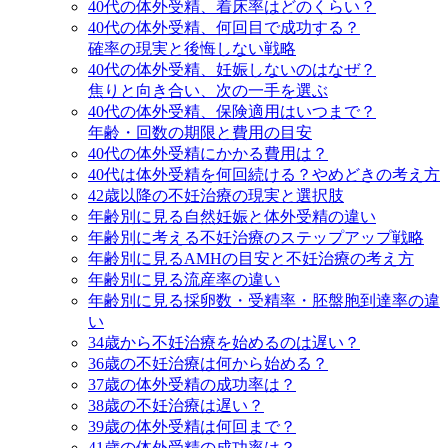
40代の体外受精、着床率はどのくらい？
40代の体外受精、何回目で成功する？
確率の現実と後悔しない戦略
40代の体外受精、妊娠しないのはなぜ？
焦りと向き合い、次の一手を選ぶ
40代の体外受精、保険適用はいつまで？
年齢・回数の期限と費用の目安
40代の体外受精にかかる費用は？
40代は体外受精を何回続ける？やめどきの考え方
42歳以降の不妊治療の現実と選択肢
年齢別に見る自然妊娠と体外受精の違い
年齢別に考える不妊治療のステップアップ戦略
年齢別に見るAMHの目安と不妊治療の考え方
年齢別に見る流産率の違い
年齢別に見る採卵数・受精率・胚盤胞到達率の違
い
34歳から不妊治療を始めるのは遅い？
36歳の不妊治療は何から始める？
37歳の体外受精の成功率は？
38歳の不妊治療は遅い？
39歳の体外受精は何回まで？
41歳の体外受精の成功率は？