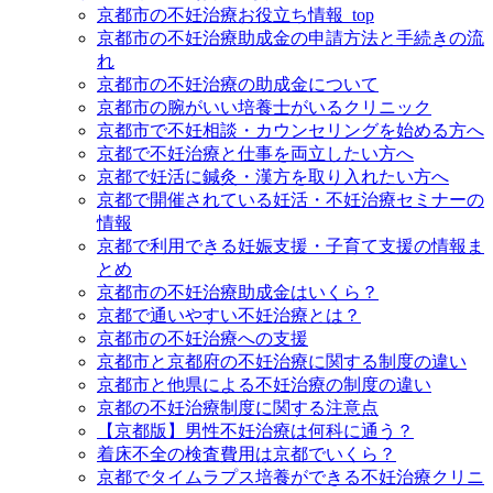
京都市の不妊治療お役立ち情報_top
京都市の不妊治療助成金の申請方法と手続きの流
れ
京都市の不妊治療の助成金について
京都市の腕がいい培養士がいるクリニック
京都市で不妊相談・カウンセリングを始める方へ
京都で不妊治療と仕事を両立したい方へ
京都で妊活に鍼灸・漢方を取り入れたい方へ
京都で開催されている妊活・不妊治療セミナーの
情報
京都で利用できる妊娠支援・子育て支援の情報ま
とめ
京都市の不妊治療助成金はいくら？
京都で通いやすい不妊治療とは？
京都市の不妊治療への支援
京都市と京都府の不妊治療に関する制度の違い
京都市と他県による不妊治療の制度の違い
京都の不妊治療制度に関する注意点
【京都版】男性不妊治療は何科に通う？
着床不全の検査費用は京都でいくら？
京都でタイムラプス培養ができる不妊治療クリニ