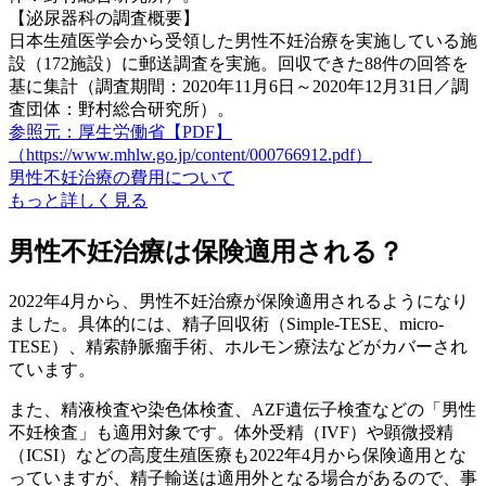
【泌尿器科の調査概要】
日本生殖医学会から受領した男性不妊治療を実施している施
設（172施設）に郵送調査を実施。回収できた88件の回答を
基に集計（調査期間：2020年11月6日～2020年12月31日／調
査団体：野村総合研究所）。
参照元：厚生労働省【PDF】
（https://www.mhlw.go.jp/content/000766912.pdf）
男性不妊治療の費用について
もっと詳しく見る
男性不妊治療は保険適用される？
2022年4月から、
男性不妊治療が保険適用される
ようになり
ました。具体的には、精子回収術（Simple-TESE、micro-
TESE）、精索静脈瘤手術、ホルモン療法などがカバーされ
ています。
また、精液検査や染色体検査、AZF遺伝子検査などの
「男性
不妊検査」も適用対象
です。体外受精（IVF）や顕微授精
（ICSI）などの高度生殖医療も2022年4月から保険適用とな
っていますが、
精子輸送は適用外となる場合がある
ので、事