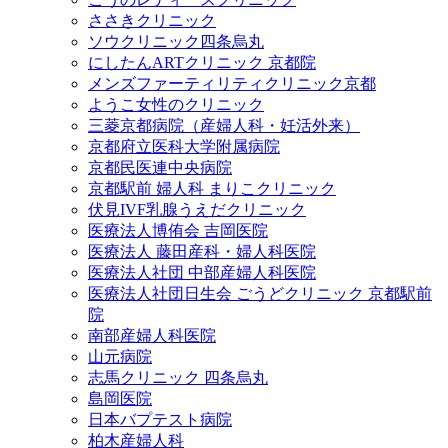
ささきクリニック
ソウクリニック四条烏丸
にしたんARTクリニック 京都院
メンズファーティリティクリニック京都
ようこ女性のクリニック
三菱京都病院（産婦人科・妊活外来）
京都府立医科大学附属病院
京都民医連中央病院
京都駅前 婦人科 まりこクリニック
伏見IVF乳腺うえだクリニック
医療法人博侑会 吉岡医院
医療法人 藤田産科・婦人科医院
医療法人社団 中部産婦人科医院
医療法人社団日生会 ごうどクリニック 京都駅前
院
南部産婦人科医院
山元病院
志馬クリニック 四条烏丸
島岡医院
日本バプテスト病院
柏木産婦人科