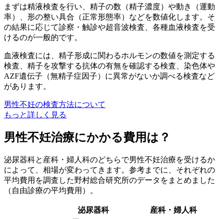
まずは
精液検査
を行い、精子の数（精子濃度）や動き（運動
率）、形の整い具合（正常形態率）などを数値化します。そ
の結果に応じて
診察・触診
や
超音波検査
、
各種血液検査
を受
けるのが一般的です。
血液検査には、精子形成に関わるホルモンの数値を測定する
検査、精子を攻撃する抗体の有無を確認する検査、染色体や
AZF遺伝子（無精子症因子）に異常がないか調べる検査など
があります。
男性不妊の検査方法について
もっと詳しく見る
男性不妊治療にかかる費用は？
泌尿器科と産科・婦人科のどちらで男性不妊治療を受けるか
によって、相場が変わってきます。参考までに、それぞれの
平均費用を調査した野村総合研究所のデータをまとめました
（自由診療の平均費用）。
泌尿器科
産科・婦人科