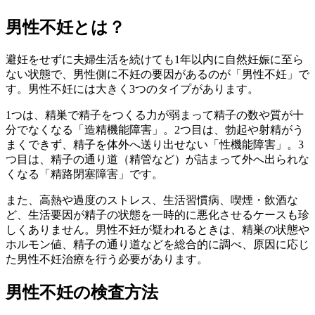
男性不妊とは？
避妊をせずに夫婦生活を続けても1年以内に自然妊娠に至ら
ない状態で、
男性側に不妊の要因があるのが「男性不妊」
で
す。男性不妊には大きく3つのタイプがあります。
1つは、精巣で精子をつくる力が弱まって精子の数や質が十
分でなくなる
「造精機能障害」
。2つ目は、勃起や射精がう
まくできず、精子を体外へ送り出せない
「性機能障害」
。3
つ目は、精子の通り道（精管など）が詰まって外へ出られな
くなる
「精路閉塞障害」
です。
また、高熱や過度のストレス、生活習慣病、喫煙・飲酒な
ど、生活要因が精子の状態を一時的に悪化させるケースも珍
しくありません。男性不妊が疑われるときは、精巣の状態や
ホルモン値、精子の通り道などを総合的に調べ、
原因に応じ
た男性不妊治療
を行う必要があります。
男性不妊の検査方法