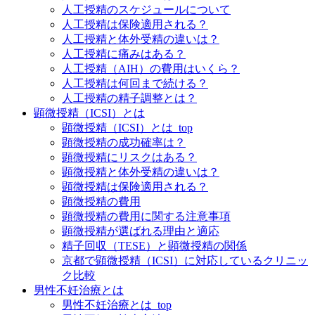
人工授精のスケジュールについて
人工授精は保険適用される？
人工授精と体外受精の違いは？
人工授精に痛みはある？
人工授精（AIH）の費用はいくら？
人工授精は何回まで続ける？
人工授精の精子調整とは？
顕微授精（ICSI）とは
顕微授精（ICSI）とは_top
顕微授精の成功確率は？
顕微授精にリスクはある？
顕微授精と体外受精の違いは？
顕微授精は保険適用される？
顕微授精の費用
顕微授精の費用に関する注意事項
顕微授精が選ばれる理由と適応
精子回収（TESE）と顕微授精の関係
京都で顕微授精（ICSI）に対応しているクリニッ
ク比較
男性不妊治療とは
男性不妊治療とは_top