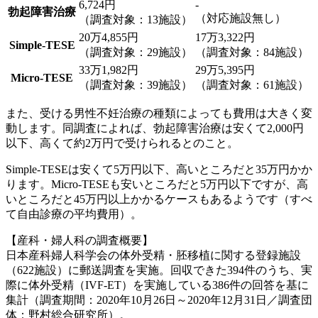
6,724円
-
勃起障害治療
（対応施設無し）
（調査対象：13施設）
20万4,855円
17万3,322円
Simple-TESE
（調査対象：29施設）
（調査対象：84施設）
33万1,982円
29万5,395円
Micro-TESE
（調査対象：39施設）
（調査対象：61施設）
また、
受ける男性不妊治療の種類によっても費用は大きく変
動
します。同調査によれば、勃起障害治療は安くて2,000円
以下、高くて約2万円で受けられるとのこと。
Simple-TESEは安くて5万円以下、高いところだと35万円かか
ります。Micro-TESEも安いところだと5万円以下ですが、高
いところだと45万円以上かかるケースもあるようです（すべ
て自由診療の平均費用）。
【産科・婦人科の調査概要】
日本産科婦人科学会の体外受精・胚移植に関する登録施設
（622施設）に郵送調査を実施。回収できた394件のうち、実
際に体外受精（IVF-ET）を実施している386件の回答を基に
集計（調査期間：2020年10月26日～2020年12月31日／調査団
体：野村総合研究所）。