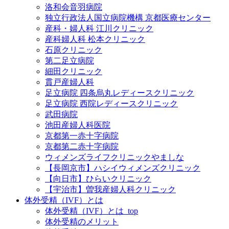
洛和会音羽病院
独立行政法人国立病院機構 京都医療センター
産科・婦人科 江川クリニック
産科婦人科 松本クリニック
石原クリニック
第二足立病院
細田クリニック
貫戸産婦人科
足立病院 四条烏丸レディースクリニック
足立病院 西院レディースクリニック
武田病院
池田産婦人科医院
京都第一赤十字病院
京都第二赤十字病院
ウィメンズライフクリニックやましな
【長岡京市】ハシイウィメンズクリニック
【向日市】ひらいクリニック
【宇治市】曽我産婦人科クリニック
体外受精（IVF）とは
体外受精（IVF）とは_top
体外受精のメリット