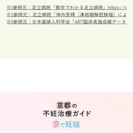
※1参照元：足立病院「数字でわかる足立病院」https://www.adachi
※2参照元：足立病院「体外受精（凍結融解胚移植）による35歳未満の妊娠率（202
※3参照元：日本産婦人科学会「ART臨床実施成績データ2022（PDF）」https