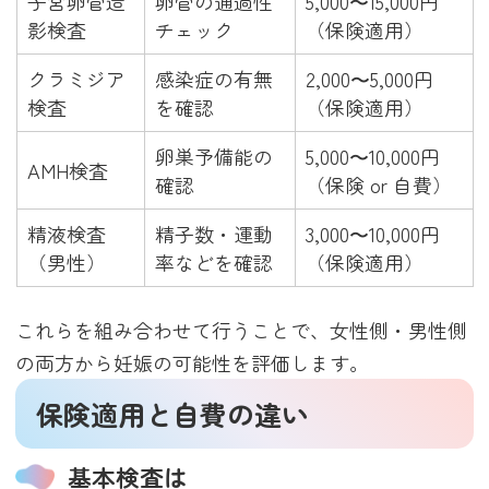
子宮卵管造
卵管の通過性
5,000〜15,000円
影検査
チェック
（保険適用）
クラミジア
感染症の有無
2,000〜5,000円
検査
を確認
（保険適用）
卵巣予備能の
5,000〜10,000円
AMH検査
確認
（保険 or 自費）
精液検査
精子数・運動
3,000〜10,000円
（男性）
率などを確認
（保険適用）
これらを組み合わせて行うことで、女性側・男性側
の両方から妊娠の可能性を評価します。
保険適用と自費の違い
基本検査は