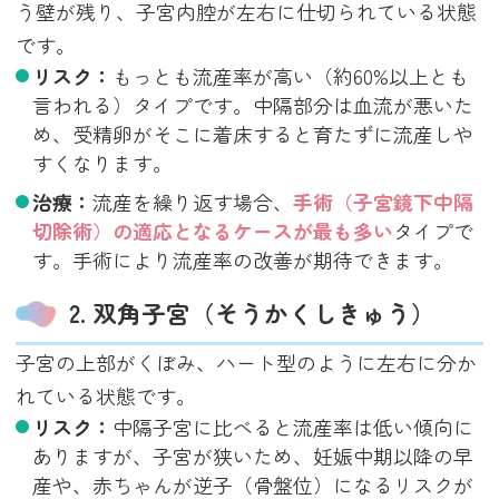
う壁が残り、子宮内腔が左右に仕切られている状態
です。
リスク：
もっとも流産率が高い（約60%以上とも
言われる）タイプです。中隔部分は血流が悪いた
め、受精卵がそこに着床すると育たずに流産しや
すくなります。
治療：
流産を繰り返す場合、
手術（子宮鏡下中隔
切除術）の適応となるケースが最も多い
タイプで
す。手術により流産率の改善が期待できます。
2. 双角子宮（そうかくしきゅう）
子宮の上部がくぼみ、ハート型のように左右に分か
れている状態です。
リスク：
中隔子宮に比べると流産率は低い傾向に
ありますが、子宮が狭いため、妊娠中期以降の早
産や、赤ちゃんが逆子（骨盤位）になるリスクが