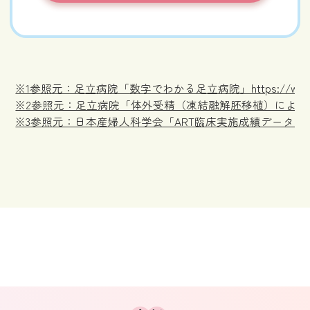
※1参照元：足立病院「数字でわかる足立病院」https://www.adachi
※2参照元：足立病院「体外受精（凍結融解胚移植）による35歳未満の妊娠率（202
※3参照元：日本産婦人科学会「ART臨床実施成績データ2022（PDF）」https