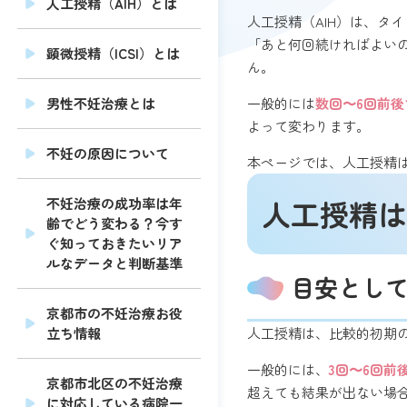
人工授精（AIH）とは
人工授精（AIH）は、
「あと何回続ければよい
顕微授精（ICSI）とは
ん。
一般的には
数回〜6回前
男性不妊治療とは
よって変わります。
不妊の原因について
本ページでは、人工授精
人工授精は
不妊治療の成功率は年
齢でどう変わる？今す
ぐ知っておきたいリア
ルなデータと判断基準
目安として
京都市の不妊治療お役
人工授精は、比較的初期
立ち情報
一般的には、
3回〜6回
京都市北区の不妊治療
超えても結果が出ない場
に対応している病院一