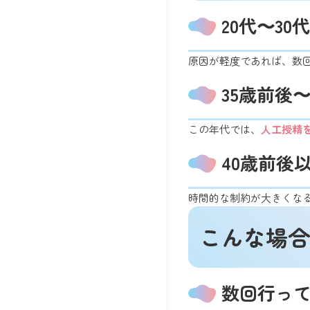
20代〜30
原因が軽度であれば、数
35歳前後〜
この年代では、
人工授精
40歳前後
時間的な制約が大きくな
こんな場合
数回行っ