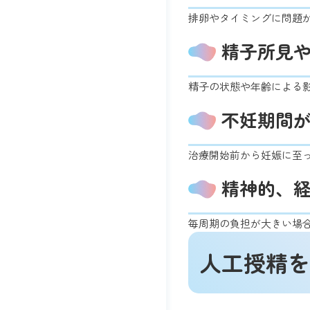
排卵やタイミングに問題
精子所見
精子の状態や年齢による
不妊期間
治療開始前から妊娠に至
精神的、
毎周期の負担が大きい場
人工授精を