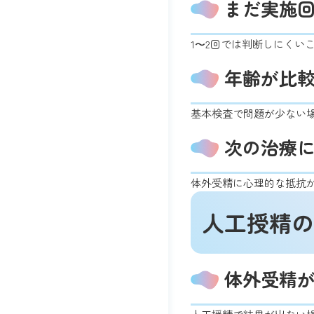
まだ実施
1〜2回では判断しにくい
年齢が比
基本検査で問題が少ない
次の治療
体外受精に心理的な抵抗
人工授精の
体外受精