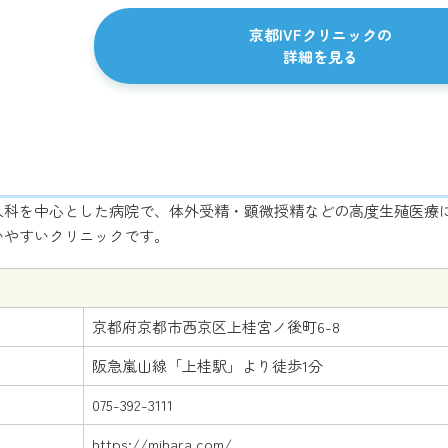
京都IVFクリニックの
詳細を見る
人科を中心とした病院で、体外受精・顕微授精などの高度生殖医療
いやすいクリニックです。
京都府京都市西京区上桂宮ノ後町6-8
阪急嵐山線「上桂駅」より徒歩1分
075-392-3111
https://mihara.com/