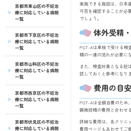
実施できる施設は、日本
京都市東山区の不妊治
可否を確認することが必
療に対応している病院
でしょう。
一覧
体外受精
京都市下京区の不妊治
療に対応している病院
PGT-Aは単独で受ける
一覧
精の一連の流れが必要に
京都市山科区の不妊治
また、検査対象となる胚
療に対応している病院
認しておくと参考になり
一覧
費用の目
京都市西京区の不妊治
療に対応している病院
PGT-Aは全額自費のた
一覧
顕微授精の費用と合わせ
詳細な費用は、各クリニ
京都市伏見区の不妊治
療に対応している病院
費用ページ
もあわせてご