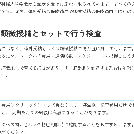
産科婦人科学会から認定を受けた施設に限られています。すべての
要です。なお、体外受精の保険適用や顕微授精の保険適用とは別の
・顕微授精と
セットで行う検査
検査ではなく、体外受精もしくは顕微授精で得た胚に対して行いま
なるため、トータルの費用・通院回数・スケジュールを把握したう
は胚盤胞まで育てる必要があります。胚盤胞に到達する割合は年齢
ます。
安
め、費用はクリニックによって異なります。胚生検・検査費用だけで
ると、1周期あたりの総額は高額になることがあります。
ックへの問い合わせや初回相談時に確認することをおすすめします
参照ください。