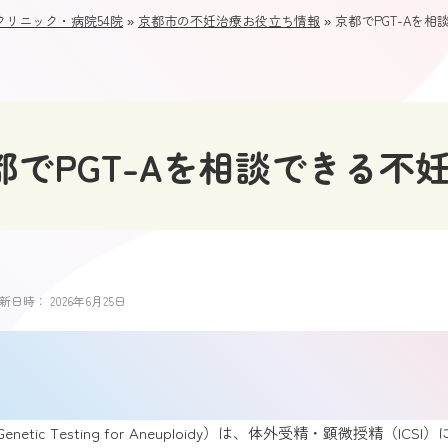
リニック・病院54院
»
京都市の不妊治療お役立ち情報
»
京都でPGT-Aを
都でPGT-Aを相談できる不
新日時：
2026年6月25日
ation Genetic Testing for Aneuploidy）は、体外受精