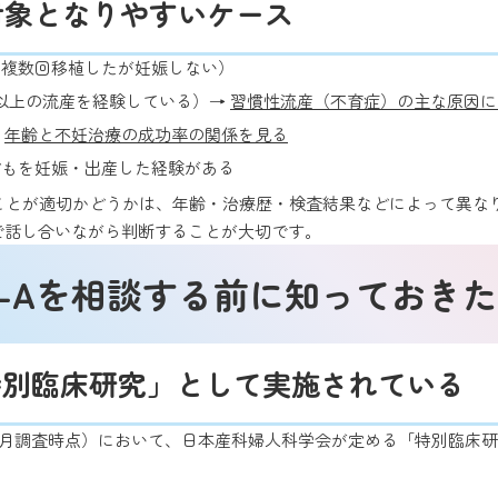
の対象となりやすいケース
を複数回移植したが妊娠しない）
以上の流産を経験している）→
習慣性流産（不育症）の主な原因に
→
年齢と不妊治療の成功率の関係を見る
どもを妊娠・出産した経験がある
ることが適切かどうかは、年齢・治療歴・検査結果などによって異
で話し合いながら判断することが大切です。
T-Aを相談する前に
知っておきた
特別臨床研究」として
実施されている
26年6月調査時点）において、日本産科婦人科学会が定める「特別臨