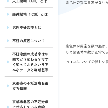
人工授精（AIH）とは
染色体の数に異常がない
顕微授精（ICSI）とは
男性不妊治療とは
不妊の原因について
染色体が異常な数の胚は、
じめ染色体の数が正常で
不妊治療の成功率は年
齢でどう変わる？今す
PGT-Aについての詳し
ぐ知っておきたいリア
ルなデータと判断基準
京都市の不妊治療お役
立ち情報
京都市北区の不妊治療
に対応している病院一