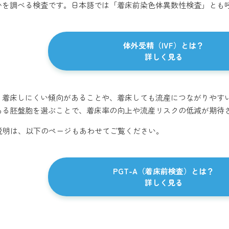
かを調べる検査です。日本語では「着床前染色体異数性検査」とも
体外受精（IVF）とは？
詳しく見る
着床しにくい傾向があることや、着床しても流産につながりやすい
ある胚盤胞を選ぶことで、着床率の向上や流産リスクの低減が期待
い説明は、以下のページもあわせてご覧ください。
PGT-A（着床前検査）とは？
詳しく見る