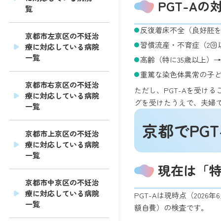
PGT-A
覧
反復着床不全（良好胚
京都市左京区の不妊治
習慣流産・不育症（2回
療に対応している病院
一覧
高齢（特に35歳以上）
重篤な染色体異常の子
京都市右京区の不妊治
ただし、PGT-Aを受け
療に対応している病院
グを受けたうえで、夫婦
一覧
京都でPG
京都市上京区の不妊治
療に対応している病院
一覧
現在は「
京都市中京区の不妊治
療に対応している病院
PGT-Aは現時点（20
一覧
額自費）の検査です。