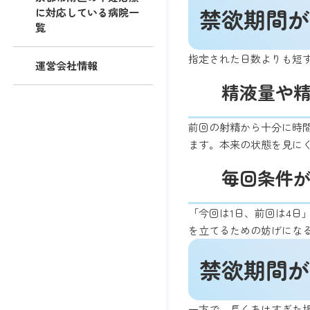
禁欲期間が
に対応している病院一
覧
指定された日数よりも短
運営会社情報
精液量や
前回の射精から十分に時
ます。本来の状態を見に
毎回条件
「今回は1日、前回は4
を立てるための妨げにな
禁欲期間が
一方で、長くあけすぎた