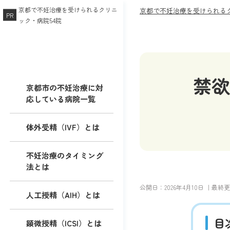
京都で不妊治療を受けられるクリニ
京都で不妊治療を受けられるク
ック・病院54院
禁欲
京都市の不妊治療に対
応している病院一覧
体外受精（IVF）とは
不妊治療のタイミング
法とは
公開日：
2026年4月10日
｜最終更
人工授精（AIH）とは
目
顕微授精（ICSI）とは