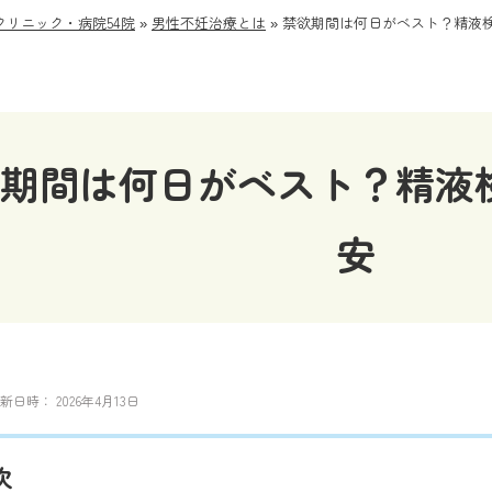
リニック・病院54院
»
男性不妊治療とは
»
禁欲期間は何日がベスト？精液
期間は何日がベスト？精液
安
新日時：
2026年4月13日
次