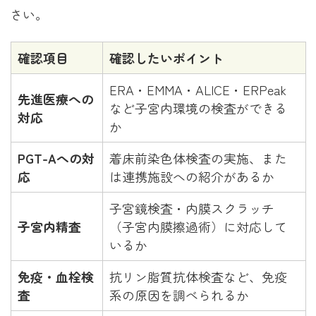
さい。
確認項目
確認したいポイント
ERA・EMMA・ALICE・ERPeak
先進医療への
など子宮内環境の検査ができる
対応
か
PGT-Aへの対
着床前染色体検査の実施、また
応
は連携施設への紹介があるか
子宮鏡検査・内膜スクラッチ
子宮内精査
（子宮内膜擦過術）に対応して
いるか
免疫・血栓検
抗リン脂質抗体検査など、免疫
査
系の原因を調べられるか