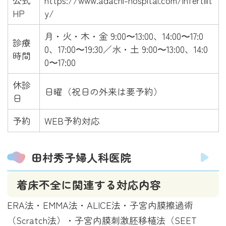
公式
https://www.adachi-hospital.com/infertilit
HP
y/
月・火・木・金 9:00〜13:00、14:00〜17:0
診療
0、17:00〜19:30／水・土 9:00〜13:00、14:0
時間
0〜17:00
休診
日曜（祝日の外来は要予約）
日
予約
WEB予約対応
田村秀子婦人科医院
着床不全に関連する対応内容
ERA法・EMMA法・ALICE法・子宮内膜擦過術
（Scratch法）・子宮内膜刺激胚移植法（SEET