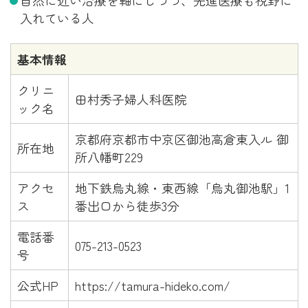
自然に近い治療を軸にしつつ、先進医療も視野に
入れている人
基本情報
クリニ
田村秀子婦人科医院
ック名
京都府京都市中京区御池高倉東入ル 御
所在地
所八幡町229
アクセ
地下鉄烏丸線・東西線「烏丸御池駅」1
ス
番出口から徒歩3分
電話番
075-213-0523
号
公式HP
https://tamura-hideko.com/