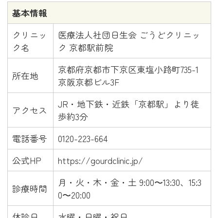
基本情報
クリニッ
医療法人社団日生会 ごうどクリニッ
ク名
ク 京都駅前院
京都府京都市下京区東塩小路町735-1
所在地
京阪京都ビル3F
JR・地下鉄・近鉄「京都駅」より徒
アクセス
歩約3分
電話番号
0120-223-664
公式HP
https://gourdclinic.jp/
月・火・木・金・土 9:00〜13:30、15:3
診療時間
0〜20:00
休診日
水曜・日曜・祝日