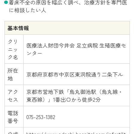
着床不全の原因を幅広く調べ、治療方針を専門医
に相談したい人
基本情報
クリ
医療法人財団今井会 足立病院 生殖医療セ
ニッ
ンター
ク名
所在
京都府京都市中京区東洞院通り二条下ル
地
アク
京都市営地下鉄「烏丸御池駅（烏丸線・
セス
東西線）」1番出口から徒歩2分
電話
075-253-1382
番号