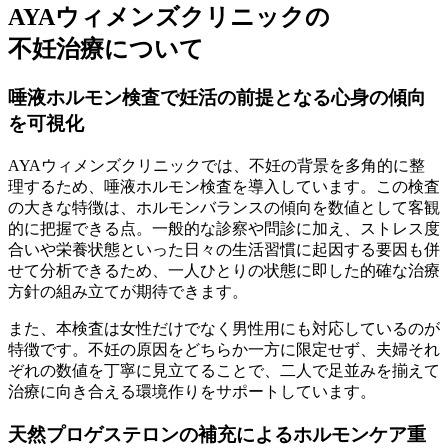
AYAウィメンズクリニックの
不妊治療について
唾液ホルモン検査で妊活の前提となる心身の傾向
を可視化
AYAウィメンズクリニックでは、不妊の背景を多角的に整
理するため、唾液ホルモン検査を導入しています。この検査
の大きな特徴は、ホルモンバランスの傾向を数値として客観
的に把握できる点。一般的な診察や問診に加え、ストレス度
合いや栄養状態といった日々の生活習慣に起因する要因も併
せて分析できるため、一人ひとりの状態に即した的確な治療
方針の組み立てが期待できます。
また、本検査は女性だけでなく男性用にも対応しているのが
特徴です。不妊の原因をどちらか一方に限定せず、夫婦それ
ぞれの数値を丁寧に見立てることで、二人で足並みを揃えて
治療に向き合える環境作りをサポートしています。
天然プロゲステロンの補充によるホルモンケア重