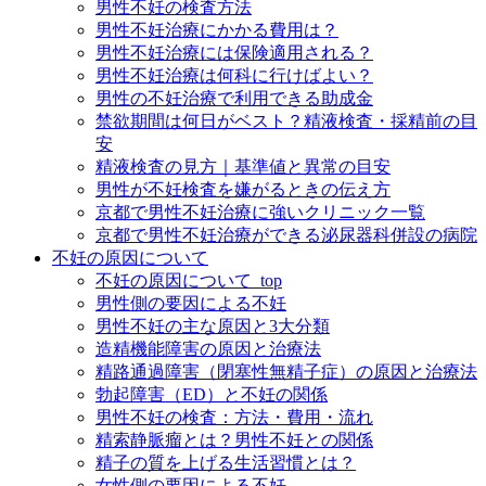
男性不妊の検査方法
男性不妊治療にかかる費用は？
男性不妊治療には保険適用される？
男性不妊治療は何科に行けばよい？
男性の不妊治療で利用できる助成金
禁欲期間は何日がベスト？精液検査・採精前の目
安
精液検査の見方｜基準値と異常の目安
男性が不妊検査を嫌がるときの伝え方
京都で男性不妊治療に強いクリニック一覧
京都で男性不妊治療ができる泌尿器科併設の病院
不妊の原因について
不妊の原因について_top
男性側の要因による不妊
男性不妊の主な原因と3大分類
造精機能障害の原因と治療法
精路通過障害（閉塞性無精子症）の原因と治療法
勃起障害（ED）と不妊の関係
男性不妊の検査：方法・費用・流れ
精索静脈瘤とは？男性不妊との関係
精子の質を上げる生活習慣とは？
女性側の要因による不妊