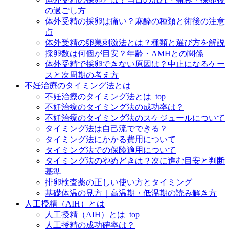
の過ごし方
体外受精の採卵は痛い？麻酔の種類と術後の注意
点
体外受精の卵巣刺激法とは？種類と選び方を解説
採卵数は何個が目安？年齢・AMHとの関係
体外受精で採卵できない原因は？中止になるケー
スと次周期の考え方
不妊治療のタイミング法とは
不妊治療のタイミング法とは_top
不妊治療のタイミング法の成功率は？
不妊治療のタイミング法のスケジュールについて
タイミング法は自己流でできる？
タイミング法にかかる費用について
タイミング法での保険適用について
タイミング法のやめどきは？次に進む目安と判断
基準
排卵検査薬の正しい使い方とタイミング
基礎体温の見方｜高温期・低温期の読み解き方
人工授精（AIH）とは
人工授精（AIH）とは_top
人工授精の成功確率は？