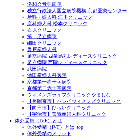
洛和会音羽病院
独立行政法人国立病院機構 京都医療センター
産科・婦人科 江川クリニック
産科婦人科 松本クリニック
石原クリニック
第二足立病院
細田クリニック
貫戸産婦人科
足立病院 四条烏丸レディースクリニック
足立病院 西院レディースクリニック
武田病院
池田産婦人科医院
京都第一赤十字病院
京都第二赤十字病院
ウィメンズライフクリニックやましな
【長岡京市】ハシイウィメンズクリニック
【向日市】ひらいクリニック
【宇治市】曽我産婦人科クリニック
体外受精（IVF）とは
体外受精（IVF）とは_top
体外受精のメリット