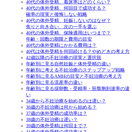
40代の体外受精、着床率はどのくらい？
40代の体外受精、何回目で成功する？
確率の現実と後悔しない戦略
40代の体外受精、妊娠しないのはなぜ？
焦りと向き合い、次の一手を選ぶ
40代の体外受精、保険適用はいつまで？
年齢・回数の期限と費用の目安
40代の体外受精にかかる費用は？
40代は体外受精を何回続ける？やめどきの考え方
42歳以降の不妊治療の現実と選択肢
年齢別に見る自然妊娠と体外受精の違い
年齢別に考える不妊治療のステップアップ戦略
年齢別に見るAMHの目安と不妊治療の考え方
年齢別に見る流産率の違い
年齢別に見る採卵数・受精率・胚盤胞到達率の違
い
34歳から不妊治療を始めるのは遅い？
36歳の不妊治療は何から始める？
37歳の体外受精の成功率は？
38歳の不妊治療は遅い？
39歳の体外受精は何回まで？
41歳の体外受精の成功率は？