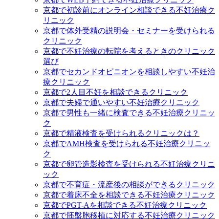
京都で初診前にオンライン相談できる不妊治療ク
リニック
京都で体外受精の説明会・セミナーを受けられる
クリニック
京都で不妊治療の転院を考えるときのクリニック
選び
京都でセカンドオピニオンを相談しやすい不妊治
療クリニック
京都で2人目不妊を相談できるクリニック
京都で夫婦で通いやすい不妊治療クリニック
京都で男性も一緒に検査できる不妊治療クリニッ
ク
京都で精液検査を受けられるクリニックは？
京都でAMH検査を受けられる不妊治療クリニッ
ク
京都で卵管造影検査を受けられる不妊治療クリニ
ック
京都で不育症・流産後の相談ができるクリニック
京都で着床不全を相談できる不妊治療クリニック
京都でPGT-Aを相談できる不妊治療クリニック
京都で胚盤胞移植に対応する不妊治療クリニック