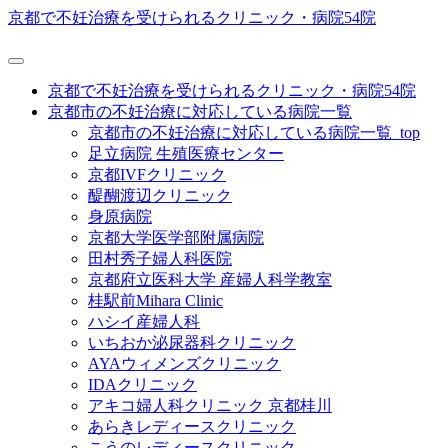
京都で不妊治療を受けられるクリニック・病院54院
京都で不妊治療を受けられるクリニック・病院54院
京都市の不妊治療に対応している病院一覧
京都市の不妊治療に対応している病院一覧_top
足立病院 生殖医療センター
京都IVFクリニック
醍醐渡辺クリニック
身原病院
京都大学医学部附属病院
田村秀子婦人科医院
京都府立医科大学 産婦人科学教室
桂駅前Mihara Clinic
ハシイ産婦人科
いちおか泌尿器科クリニック
AYAウィメンズクリニック
IDAクリニック
アキコ婦人科クリニック 京都桂川
あらきレディースクリニック
こうのレディースクリニック