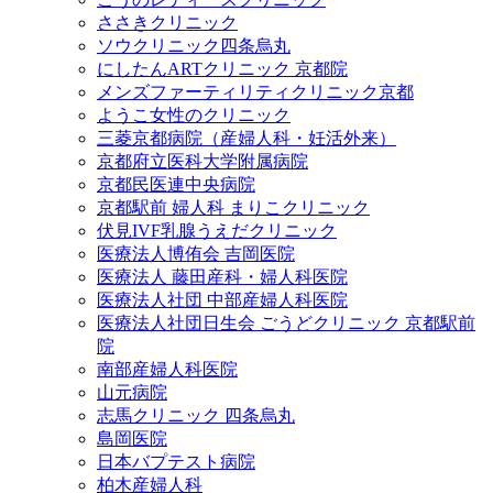
ささきクリニック
ソウクリニック四条烏丸
にしたんARTクリニック 京都院
メンズファーティリティクリニック京都
ようこ女性のクリニック
三菱京都病院（産婦人科・妊活外来）
京都府立医科大学附属病院
京都民医連中央病院
京都駅前 婦人科 まりこクリニック
伏見IVF乳腺うえだクリニック
医療法人博侑会 吉岡医院
医療法人 藤田産科・婦人科医院
医療法人社団 中部産婦人科医院
医療法人社団日生会 ごうどクリニック 京都駅前
院
南部産婦人科医院
山元病院
志馬クリニック 四条烏丸
島岡医院
日本バプテスト病院
柏木産婦人科