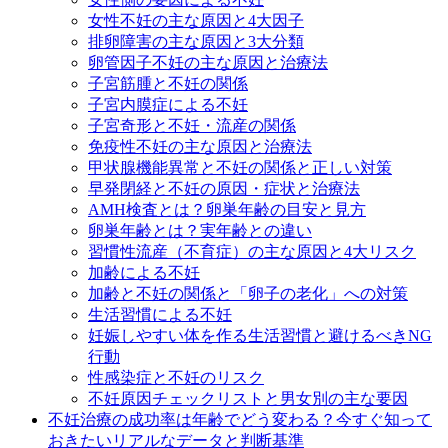
女性不妊の主な原因と4大因子
排卵障害の主な原因と3大分類
卵管因子不妊の主な原因と治療法
子宮筋腫と不妊の関係
子宮内膜症による不妊
子宮奇形と不妊・流産の関係
免疫性不妊の主な原因と治療法
甲状腺機能異常と不妊の関係と正しい対策
早発閉経と不妊の原因・症状と治療法
AMH検査とは？卵巣年齢の目安と見方
卵巣年齢とは？実年齢との違い
習慣性流産（不育症）の主な原因と4大リスク
加齢による不妊
加齢と不妊の関係と「卵子の老化」への対策
生活習慣による不妊
妊娠しやすい体を作る生活習慣と避けるべきNG
行動
性感染症と不妊のリスク
不妊原因チェックリストと男女別の主な要因
不妊治療の成功率は年齢でどう変わる？今すぐ知って
おきたいリアルなデータと判断基準