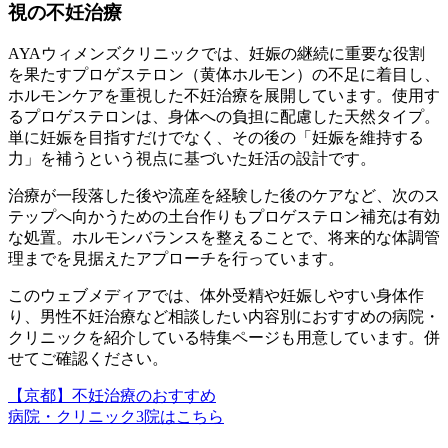
視の不妊治療
AYAウィメンズクリニックでは、妊娠の継続に重要な役割
を果たすプロゲステロン（黄体ホルモン）の不足に着目し、
ホルモンケアを重視した不妊治療を展開しています。使用す
るプロゲステロンは、身体への負担に配慮した天然タイプ。
単に妊娠を目指すだけでなく、その後の「妊娠を維持する
力」を補うという視点に基づいた妊活の設計です。
治療が一段落した後や流産を経験した後のケアなど、次のス
テップへ向かうための土台作りもプロゲステロン補充は有効
な処置。ホルモンバランスを整えることで、将来的な体調管
理までを見据えたアプローチを行っています。
このウェブメディアでは、体外受精や妊娠しやすい身体作
り、男性不妊治療など
相談したい内容別におすすめの病院・
クリニックを紹介している特集ページ
も用意しています。併
せてご確認ください。
【京都】不妊治療のおすすめ
病院・クリニック3院はこちら