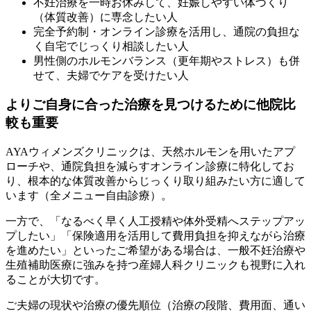
不妊治療を一時お休みして、妊娠しやすい体づくり
（体質改善）に専念したい人
完全予約制・オンライン診療を活用し、
通院の負担な
く自宅でじっくり相談
したい人
男性側のホルモンバランス（更年期やストレス）も併
せて、夫婦でケアを受けたい人
よりご自身に合った治療を見つけるために他院比
較も重要
AYAウィメンズクリニックは、天然ホルモンを用いたアプ
ローチや、通院負担を減らすオンライン診療に特化してお
り、根本的な体質改善からじっくり取り組みたい方に適して
います（全メニュー自由診療）。
一方で、「なるべく早く人工授精や体外受精へステップアッ
プしたい」「保険適用を活用して費用負担を抑えながら治療
を進めたい」といったご希望がある場合は、一般不妊治療や
生殖補助医療に強みを持つ産婦人科クリニックも視野に入れ
ることが大切です。
ご夫婦の現状や治療の優先順位（治療の段階、費用面、通い