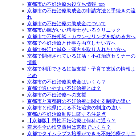
京都市の不妊治療お役立ち情報_top
京都市の不妊治療助成金の申請方法と手続きの流
れ
京都市の不妊治療の助成金について
京都市の腕がいい培養士がいるクリニック
京都市で不妊相談・カウンセリングを始める方へ
京都で不妊治療と仕事を両立したい方へ
京都で妊活に鍼灸・漢方を取り入れたい方へ
京都で開催されている妊活・不妊治療セミナーの
情報
京都で利用できる妊娠支援・子育て支援の情報ま
とめ
京都市の不妊治療助成金はいくら？
京都で通いやすい不妊治療とは？
京都市の不妊治療への支援
京都市と京都府の不妊治療に関する制度の違い
京都市と他県による不妊治療の制度の違い
京都の不妊治療制度に関する注意点
【京都版】男性不妊治療は何科に通う？
着床不全の検査費用は京都でいくら？
京都でタイムラプス培養ができる不妊治療クリニ