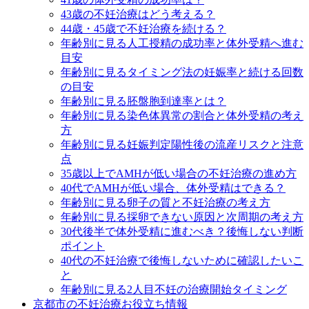
43歳の不妊治療はどう考える？
44歳・45歳で不妊治療を続ける？
年齢別に見る人工授精の成功率と体外受精へ進む
目安
年齢別に見るタイミング法の妊娠率と続ける回数
の目安
年齢別に見る胚盤胞到達率とは？
年齢別に見る染色体異常の割合と体外受精の考え
方
年齢別に見る妊娠判定陽性後の流産リスクと注意
点
35歳以上でAMHが低い場合の不妊治療の進め方
40代でAMHが低い場合、体外受精はできる？
年齢別に見る卵子の質と不妊治療の考え方
年齢別に見る採卵できない原因と次周期の考え方
30代後半で体外受精に進むべき？後悔しない判断
ポイント
40代の不妊治療で後悔しないために確認したいこ
と
年齢別に見る2人目不妊の治療開始タイミング
京都市の不妊治療お役立ち情報