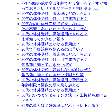
不妊治療の成功率は年齢でどう変わる？今すぐ知
っておきたいリアルなデータと判断基準_top
20代の体外受精、着床率はどのくらい？
20代の体外受精、何回目で成功する？
20代なのに体外受精で妊娠しない…
その不安、あなただけではありません
20代の体外受精、保険適用はされる？
まず知っておきたい基本
20代の体外受精にかかる費用は？
20代で不妊治療を始めるのは早い？
30代の体外受精、着床率はどれくらい？
30代の体外受精、何回目で成功する？
焦る前に知っておきたい現実
30代の体外受精、妊娠しないのはなぜ？
焦る前に知っておきたい原因と対策
30代の体外受精、保険適用で費用は？
年齢制限と回数の壁を乗り越える
30代の体外受精にかかる費用は？
30代はいつまでタイミング法・人工授精を続ける
べき？
35歳の壁とは？妊娠率はどれくらい下がる？