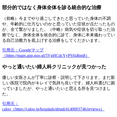
部分的ではなく身体全体を診る統合的な治療
（前略）今までやり過ごしてきたと思っていた身体の不調
や、年齢的に仕方ないのかと思っていた症状が点だったもの
が、全て繋がりました。（中略）病気や症状を切り取った治
療でなく、身体全体を統合的に診て、身体に本来備わってい
る自己治癒力を底上げする治療をしてくださいます。
引用元：Googleマップ
（https://maps.app.goo.gl/5VgHCdcYyPSSi4bm8）
やっと通いたい婦人科クリニックが見つかった
優しい女医さんが丁寧に診察・説明して下さります。まだ新
しい医院で院内がキレイで気持ち良いです。婦人科選びに困
っていましたが、やっと通いたいと思える所を見つけまし
た。
引用元：
caloo（https://caloo.jp/hospitals/detail/4140003746/reviews）