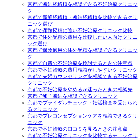
京都で凍結胚移植を相談できる不妊治療クリニッ
ク
京都で新鮮胚移植・凍結胚移植を比較できるクリ
ニック選び
京都で顕微授精に強い不妊治療クリニック比較
京都で体外受精の費用を比較したい人向けクリニ
ック選び
京都で保険適用の体外受精を相談できるクリニッ
ク
京都で自費の不妊治療を検討するときの注意点
京都で不妊治療の費用相談がしやすいクリニック
京都で夫婦カウンセリングを相談できる不妊治療
クリニック
京都で不妊治療をやめるか迷ったときの相談先
京都で卵子凍結を相談できるクリニック
京都でブライダルチェック・妊活検査を受けられ
るクリニック
京都でプレコンセプションケアを相談できるクリ
ニック
京都で不妊治療の口コミを見るときの注意点
京都で不妊治療クリニックを比較するチェックリ