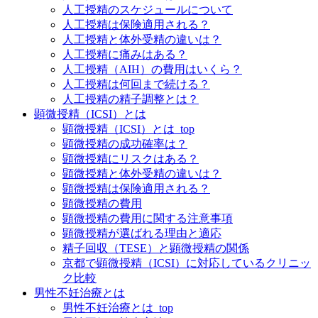
人工授精のスケジュールについて
人工授精は保険適用される？
人工授精と体外受精の違いは？
人工授精に痛みはある？
人工授精（AIH）の費用はいくら？
人工授精は何回まで続ける？
人工授精の精子調整とは？
顕微授精（ICSI）とは
顕微授精（ICSI）とは_top
顕微授精の成功確率は？
顕微授精にリスクはある？
顕微授精と体外受精の違いは？
顕微授精は保険適用される？
顕微授精の費用
顕微授精の費用に関する注意事項
顕微授精が選ばれる理由と適応
精子回収（TESE）と顕微授精の関係
京都で顕微授精（ICSI）に対応しているクリニッ
ク比較
男性不妊治療とは
男性不妊治療とは_top