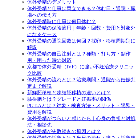
体外受精のデメリット
体外受精と仕事は両立できる？休む日・通院・職
場への伝え方
体外受精時に仕事は何日休む？
体外受精の保険適用｜年齢・回数・費用と対象外
になるケース
体外受精の通院回数は何回？採卵・移植周期別に
解説
体外受精の自己注射とは？種類・打ち方・副作
用・困った時の対応
京都で体外受精（IVF）に強い不妊治療クリニッ
ク比較
体外受精の流れとは？治療期間・通院から妊娠判
定まで解説
新鮮胚移植と凍結胚移植の違いとは？
胚盤胞とは？グレードと妊娠率の関係
PGT-Aとは？対象・検査方法・メリット・限界・
費用を解説
体外受精がつらいと感じたら｜心身の負担と対処
法・相談先
体外受精が失敗続きの原因とは？
体外受精の採卵とは？当日の流れ・痛み・採卵後