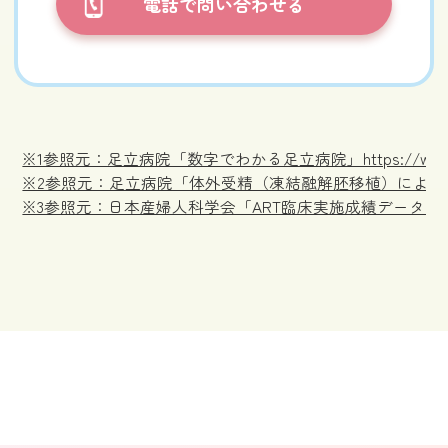
電話で問い合わせる
※1参照元：足立病院「数字でわかる足立病院」https://www.adachi
※2参照元：足立病院「体外受精（凍結融解胚移植）による35歳未満の妊娠率（202
※3参照元：日本産婦人科学会「ART臨床実施成績データ2022（PDF）」https