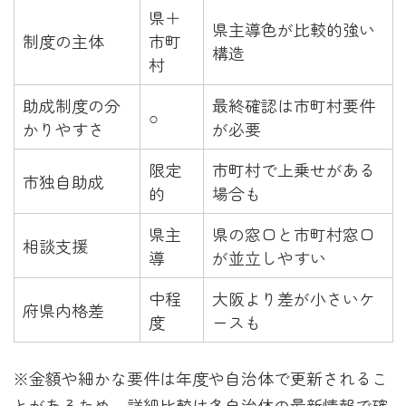
県＋
県主導色が比較的強い
制度の主体
市町
構造
村
助成制度の分
最終確認は市町村要件
○
かりやすさ
が必要
限定
市町村で上乗せがある
市独自助成
的
場合も
県主
県の窓口と市町村窓口
相談支援
導
が並立しやすい
中程
大阪より差が小さいケ
府県内格差
度
ースも
※金額や細かな要件は年度や自治体で更新されるこ
とがあるため、詳細比較は各自治体の最新情報で確