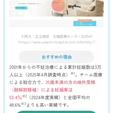
引用元：足立病院 生殖医療センター公式HP
（https://www.adachi-hospital.com/infertility/）
おすすめの理由
2001年からの不妊治療による累計妊娠数は3万
※1
人以上（2025年4月調査時点）
。チーム医療
による総合力で、
35歳未満の方の体外受精
（融解胚移植）による妊娠率は
※2
53.4％
（2024年度実績）と全国平均の
※3
48.6%
よりも高い実績です。