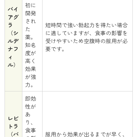
初に
バイ
開発
アグ
され
ラ
短時間で強い勃起力を得たい場合
た
（シ
に適していますが、食事の影響を
薬。
ルデ
受けやすいため空腹時の服用が必
知名
ナフ
要です。
度が
ィ
高く
ル）
効果
が強
力。
即効
性が
あ
レビ
り、
トラ
食事
（バ
服用から効果が出るまでが早く、