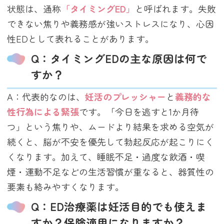
状態は、通称
「タイミングED」
と呼ばれます。失敗
できない焦りや義務感が強いストレスになり、心因
性EDとして表れることがあります。
Q：タイミングEDの主な原因は何で
すか？
A：代表的なのは、
妊活のプレッシャー
と
義務的な
性行為による緊張
です。「今日を逃すと1か月待
つ」という焦りや、ムードより結果を求める空気が
続くと、脳が不安を優先して勃起反応が起こりにく
くなります。加えて、睡眠不足・過度な飲酒・喫
煙・運動不足などの生活習慣が重なると、器質性の
要素も絡みやすくなります。
Q：ED治療薬は妊活目的でも使えま
すか？保険適用になりますか？