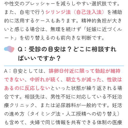
や性交のプレッシャーを減らしやすい選択肢です。
また、自宅で行う
シリンジ法（自己注入法）
を補助
的に活用するケースもあります。精神的負担が大き
いと感じる場合は、無理を続けず「妊娠に近づくル
ート」を切り替えるのも前向きな判断です。
Q：受診の目安は？どこに相談すれ
ばいいですか？
A：目安としては、
排卵日付近に限って勃起が維持
できない
、
中折れが続く
、
朝立ちが減った
、
性欲は
あるのに反応しない
といった状態が繰り返される場
合です。相談先は、男性不妊に対応している不妊治
療クリニック、または泌尿器科が一般的です。妊活
の進め方（タイミング法・人工授精への切り替え）
も含めて、夫婦で同じ情報を共有できる体制の医療