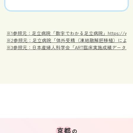
※1参照元：足立病院「数字でわかる足立病院」https://www.adachi
※2参照元：足立病院「体外受精（凍結融解胚移植）による35歳未満の妊娠率（202
※3参照元：日本産婦人科学会「ART臨床実施成績データ2022（PDF）」https