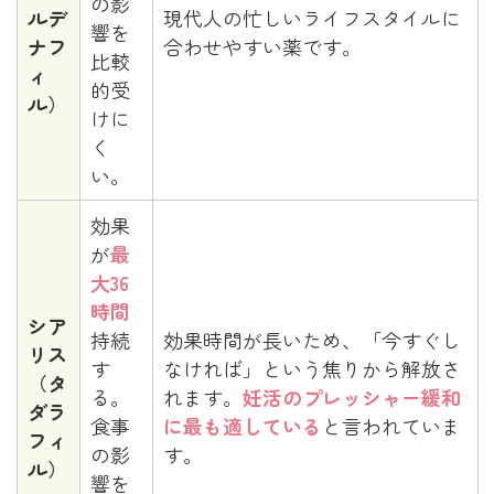
の影
ルデ
現代人の忙しいライフスタイルに
響を
ナフ
合わせやすい薬です。
比較
ィ
的受
ル）
けに
く
い。
効果
が
最
大36
時間
シア
持続
効果時間が長いため、「今すぐし
リス
す
なければ」という焦りから解放さ
（タ
る。
れます。
妊活のプレッシャー緩和
ダラ
食事
に最も適している
と言われていま
フィ
の影
す。
ル）
響を