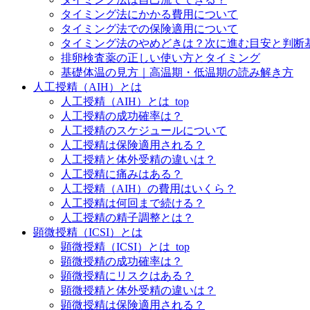
タイミング法にかかる費用について
タイミング法での保険適用について
タイミング法のやめどきは？次に進む目安と判断
排卵検査薬の正しい使い方とタイミング
基礎体温の見方｜高温期・低温期の読み解き方
人工授精（AIH）とは
人工授精（AIH）とは_top
人工授精の成功確率は？
人工授精のスケジュールについて
人工授精は保険適用される？
人工授精と体外受精の違いは？
人工授精に痛みはある？
人工授精（AIH）の費用はいくら？
人工授精は何回まで続ける？
人工授精の精子調整とは？
顕微授精（ICSI）とは
顕微授精（ICSI）とは_top
顕微授精の成功確率は？
顕微授精にリスクはある？
顕微授精と体外受精の違いは？
顕微授精は保険適用される？