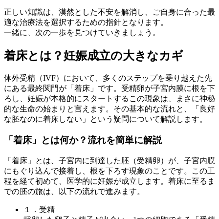
正しい知識は、漠然とした不安を解消し、ご自身に合った最
適な治療法を選択するための指針となります。
一緒に、次の一歩を見つけていきましょう。
着床とは？妊娠成立の大きなカギ
体外受精（IVF）において、多くのステップを乗り越えた先
にある最終関門が「着床」です。受精卵が子宮内膜に根を下
ろし、妊娠が本格的にスタートするこの現象は、まさに神秘
的な生命の始まりと言えます。その基本的な流れと、「良好
な胚なのに着床しない」という疑問について解説します。
「着床」とは何か？流れを簡単に解説
「着床」とは、子宮内に到達した胚（受精卵）が、
子宮内膜
にもぐり込んで接着し、根を下ろす現象
のことです。この工
程を経て初めて、医学的に妊娠が成立します。着床に至るま
での胚の旅は、以下の流れで進みます。
１．受精