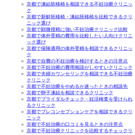
京都で凍結胚移植を相談できる不妊治療クリニッ
ク
京都で新鮮胚移植・凍結胚移植を比較できるクリ
ニック選び
京都で顕微授精に強い不妊治療クリニック比較
京都で体外受精の費用を比較したい人向けクリニ
ック選び
京都で保険適用の体外受精を相談できるクリニッ
ク
京都で自費の不妊治療を検討するときの注意点
京都で不妊治療の費用相談がしやすいクリニック
京都で夫婦カウンセリングを相談できる不妊治療
クリニック
京都で不妊治療をやめるか迷ったときの相談先
京都で卵子凍結を相談できるクリニック
京都でブライダルチェック・妊活検査を受けられ
るクリニック
京都でプレコンセプションケアを相談できるクリ
ニック
京都で不妊治療の口コミを見るときの注意点
京都で不妊治療クリニックを比較するチェックリ