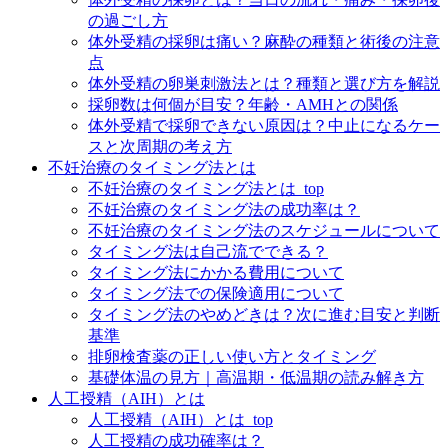
の過ごし方
体外受精の採卵は痛い？麻酔の種類と術後の注意
点
体外受精の卵巣刺激法とは？種類と選び方を解説
採卵数は何個が目安？年齢・AMHとの関係
体外受精で採卵できない原因は？中止になるケー
スと次周期の考え方
不妊治療のタイミング法とは
不妊治療のタイミング法とは_top
不妊治療のタイミング法の成功率は？
不妊治療のタイミング法のスケジュールについて
タイミング法は自己流でできる？
タイミング法にかかる費用について
タイミング法での保険適用について
タイミング法のやめどきは？次に進む目安と判断
基準
排卵検査薬の正しい使い方とタイミング
基礎体温の見方｜高温期・低温期の読み解き方
人工授精（AIH）とは
人工授精（AIH）とは_top
人工授精の成功確率は？