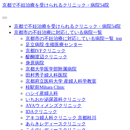
京都で不妊治療を受けられるクリニック・病院54院
京都で不妊治療を受けられるクリニック・病院54院
京都市の不妊治療に対応している病院一覧
京都市の不妊治療に対応している病院一覧_top
足立病院 生殖医療センター
京都IVFクリニック
醍醐渡辺クリニック
身原病院
京都大学医学部附属病院
田村秀子婦人科医院
京都府立医科大学 産婦人科学教室
桂駅前Mihara Clinic
ハシイ産婦人科
いちおか泌尿器科クリニック
AYAウィメンズクリニック
IDAクリニック
アキコ婦人科クリニック 京都桂川
あらきレディースクリニック
こうのレディースクリニック