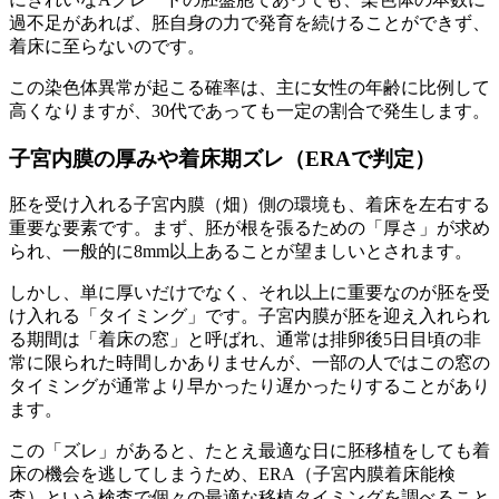
過不足があれば、
胚自身の力で発育を続けることができず、
着床に至らない
のです。
この染色体異常が起こる確率は、主に女性の年齢に比例して
高くなりますが、30代であっても一定の割合で発生します。
子宮内膜の厚みや着床期ズレ（ERAで判定）
胚を受け入れる子宮内膜（畑）側の環境も、着床を左右する
重要な要素です。まず、胚が根を張るための「厚さ」が求め
られ、
一般的に8mm以上あることが望ましい
とされます。
しかし、単に厚いだけでなく、
それ以上に重要なのが胚を受
け入れる「タイミング」
です。子宮内膜が胚を迎え入れられ
る期間は「着床の窓」と呼ばれ、通常は排卵後5日目頃の非
常に限られた時間しかありませんが、一部の人ではこの窓の
タイミングが通常より早かったり遅かったりすることがあり
ます。
この「ズレ」があると、たとえ
最適な日に胚移植をしても着
床の機会を逃してしまう
ため、ERA（子宮内膜着床能検
査）という検査で個々の最適な移植タイミングを調べること