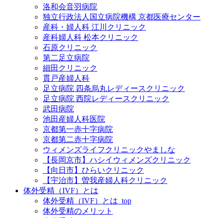
洛和会音羽病院
独立行政法人国立病院機構 京都医療センター
産科・婦人科 江川クリニック
産科婦人科 松本クリニック
石原クリニック
第二足立病院
細田クリニック
貫戸産婦人科
足立病院 四条烏丸レディースクリニック
足立病院 西院レディースクリニック
武田病院
池田産婦人科医院
京都第一赤十字病院
京都第二赤十字病院
ウィメンズライフクリニックやましな
【長岡京市】ハシイウィメンズクリニック
【向日市】ひらいクリニック
【宇治市】曽我産婦人科クリニック
体外受精（IVF）とは
体外受精（IVF）とは_top
体外受精のメリット