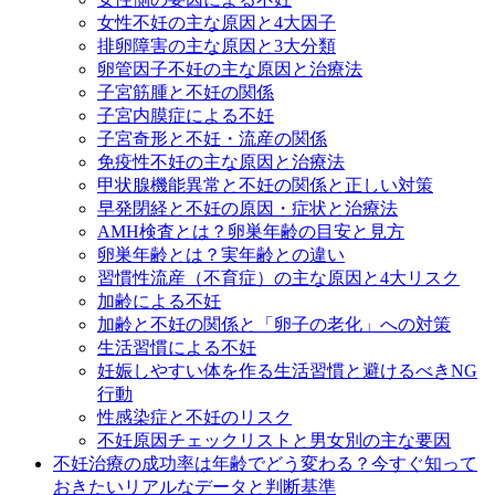
女性不妊の主な原因と4大因子
排卵障害の主な原因と3大分類
卵管因子不妊の主な原因と治療法
子宮筋腫と不妊の関係
子宮内膜症による不妊
子宮奇形と不妊・流産の関係
免疫性不妊の主な原因と治療法
甲状腺機能異常と不妊の関係と正しい対策
早発閉経と不妊の原因・症状と治療法
AMH検査とは？卵巣年齢の目安と見方
卵巣年齢とは？実年齢との違い
習慣性流産（不育症）の主な原因と4大リスク
加齢による不妊
加齢と不妊の関係と「卵子の老化」への対策
生活習慣による不妊
妊娠しやすい体を作る生活習慣と避けるべきNG
行動
性感染症と不妊のリスク
不妊原因チェックリストと男女別の主な要因
不妊治療の成功率は年齢でどう変わる？今すぐ知って
おきたいリアルなデータと判断基準