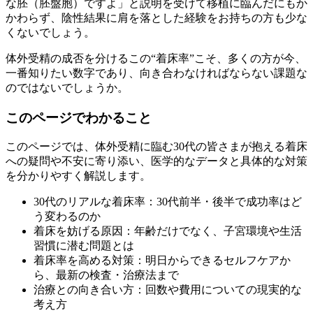
な胚（胚盤胞）ですよ」と説明を受けて移植に臨んだにもか
かわらず、陰性結果に肩を落とした経験をお持ちの方も少な
くないでしょう。
体外受精の成否を分けるこの“着床率”
こそ、多くの方が今、
一番知りたい数字であり、向き合わなければならない課題な
のではないでしょうか。
このページでわかること
このページでは、体外受精に臨む30代の皆さまが抱える着床
への疑問や不安に寄り添い、医学的なデータと具体的な対策
を分かりやすく解説します。
30代のリアルな着床率
：30代前半・後半で成功率はど
う変わるのか
着床を妨げる原因
：年齢だけでなく、子宮環境や生活
習慣に潜む問題とは
着床率を高める対策
：明日からできるセルフケアか
ら、最新の検査・治療法まで
治療との向き合い方
：回数や費用についての現実的な
考え方