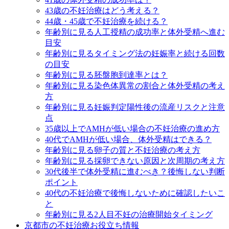
43歳の不妊治療はどう考える？
44歳・45歳で不妊治療を続ける？
年齢別に見る人工授精の成功率と体外受精へ進む
目安
年齢別に見るタイミング法の妊娠率と続ける回数
の目安
年齢別に見る胚盤胞到達率とは？
年齢別に見る染色体異常の割合と体外受精の考え
方
年齢別に見る妊娠判定陽性後の流産リスクと注意
点
35歳以上でAMHが低い場合の不妊治療の進め方
40代でAMHが低い場合、体外受精はできる？
年齢別に見る卵子の質と不妊治療の考え方
年齢別に見る採卵できない原因と次周期の考え方
30代後半で体外受精に進むべき？後悔しない判断
ポイント
40代の不妊治療で後悔しないために確認したいこ
と
年齢別に見る2人目不妊の治療開始タイミング
京都市の不妊治療お役立ち情報