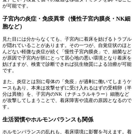
が可能です。
子宮内の炎症・免疫異常（慢性子宮内膜炎・NK細
胞など）
見た目には分からなくても、子宮内に着床を妨げるトラブル
が隠れていることがあります。その一つが、自覚症状のほと
んどない軽微な炎症が続く「慢性子宮内膜炎」で、細菌など
が原因で子宮内が胚にとって居心地の悪い環境となり着床を
妨げますが、
検査で診断できれば抗生物質による治療が可能
です。
また、炎症とは別に母体の「免疫」が過剰に働いてしまうケ
ースもあり、本来は攻撃せずに受け入れるはずの受精卵（半
分は異物）を、子宮内のNK（ナチュラルキラー）細胞など
が攻撃してしまうことで、着床障害や流産の原因となるので
す。
生活習慣やホルモンバランスも関係
ホルモンバランスの乱れも、着床環境に影響を与えます。着