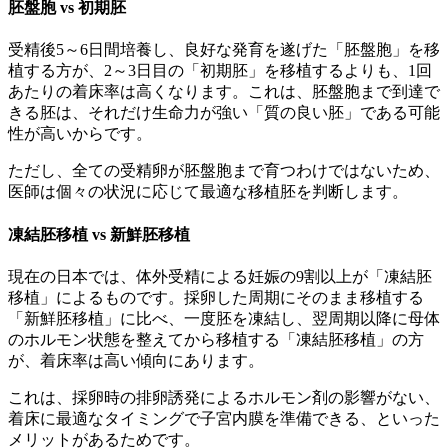
胚盤胞 vs 初期胚
受精後5～6日間培養し、良好な発育を遂げた「胚盤胞」を移
植する方が、
2～3日目の「初期胚」を移植するよりも、1回
あたりの着床率は高く
なります。これは、胚盤胞まで到達で
きる胚は、それだけ生命力が強い「質の良い胚」である可能
性が高いからです。
ただし、全ての受精卵が胚盤胞まで育つわけではないため、
医師は個々の状況に応じて最適な移植胚を判断します。
凍結胚移植 vs 新鮮胚移植
現在の日本では、
体外受精による妊娠の9割以上が「凍結胚
移植」によるもの
です。採卵した周期にそのまま移植する
「新鮮胚移植」に比べ、一度胚を凍結し、翌周期以降に母体
のホルモン状態を整えてから移植する「凍結胚移植」の方
が、着床率は高い傾向にあります。
これは、採卵時の排卵誘発によるホルモン剤の影響がない、
着床に最適なタイミングで子宮内膜を準備できる、といった
メリットがあるためです。