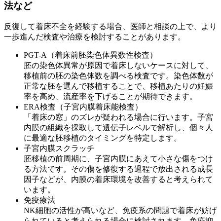
法など
反復して着床不全を経験する場合、医師と相談の上で、より
一歩進んだ検査や治療を検討することがあります。
PGT-A（着床前胚染色体異数性検査）
胚の染色体異常が原因で着床しないケースに対して、
移植前の胚の染色体数を調べる検査です。染色体数が
正常な胚を選んで移植することで、移植あたりの妊娠
率を高め、流産率を下げることが期待できます。
ERA検査（子宮内膜着床能検査）
「着床の窓」のズレが疑われる場合に行います。子宮
内膜の組織を採取して遺伝子レベルで解析し、個々人
に最適な胚移植のタイミングを特定します。
子宮内膜スクラッチ
胚移植の前周期に、子宮内膜にあえて小さな傷をつけ
る方法です。その傷を修復する過程で放出される成長
因子などが、内膜の着床環境を改善すると考えられて
います。
免疫療法
NK細胞の活性が高いなど、免疫系の問題で着床が妨げ
られていると考えられる場合に検討されます。免疫抑