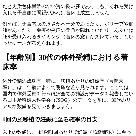
たとえ染色体異常のない質の良い胚であっても、
それを受け
入れる子宮側に問題があれば着床は成立しません。
例えば、子宮内膜の厚さが不十分であったり、ポリープや筋
腫があったり、免疫や炎症の問題が隠れていたり、あるいは
胚を受け入れるタイミング（着床の窓）がズレている、とい
ったケースが考えられます。
【年齢別】30代の体外受精における着
床率
体外受精の成功率、特に「移植あたりの妊娠率（≒着床
率）」は、年齢によって明確な差が見られます。ここでは、
国内で体外受精を行うほぼ全ての施設がデータを報告してい
る日本産科婦人科学会（JSOG）のデータを基に、30代のリ
アルな数値を見ていきましょう。
1回の胚移植で妊娠に至る確率の目安
以下の数値は、胚移植1回あたりで妊娠（胎嚢確認）に至っ