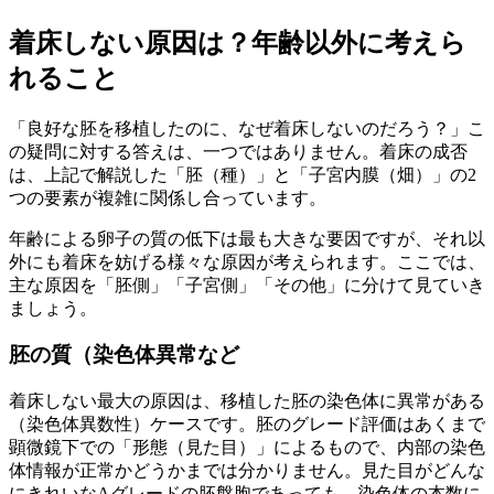
着床しない原因は？年齢以外に考えら
れること
「良好な胚を移植したのに、なぜ着床しないのだろう？」こ
の疑問に対する答えは、一つではありません。着床の成否
は、上記で解説した
「胚（種）」と「子宮内膜（畑）」の2
つの要素
が複雑に関係し合っています。
年齢による卵子の質の低下は最も大きな要因ですが、それ以
外にも着床を妨げる様々な原因が考えられます。ここでは、
主な原因を「胚側」「子宮側」「その他」に分けて見ていき
ましょう。
胚の質（染色体異常など
着床しない最大の原因は、移植した胚の染色体に異常がある
（染色体異数性）ケースです。胚のグレード評価はあくまで
顕微鏡下での「形態（見た目）」によるもので、内部の染色
体情報が正常かどうかまでは分かりません。見た目がどんな
にきれいなAグレードの胚盤胞であっても、染色体の本数に