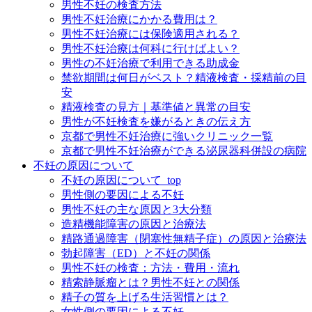
男性不妊の検査方法
男性不妊治療にかかる費用は？
男性不妊治療には保険適用される？
男性不妊治療は何科に行けばよい？
男性の不妊治療で利用できる助成金
禁欲期間は何日がベスト？精液検査・採精前の目
安
精液検査の見方｜基準値と異常の目安
男性が不妊検査を嫌がるときの伝え方
京都で男性不妊治療に強いクリニック一覧
京都で男性不妊治療ができる泌尿器科併設の病院
不妊の原因について
不妊の原因について_top
男性側の要因による不妊
男性不妊の主な原因と3大分類
造精機能障害の原因と治療法
精路通過障害（閉塞性無精子症）の原因と治療法
勃起障害（ED）と不妊の関係
男性不妊の検査：方法・費用・流れ
精索静脈瘤とは？男性不妊との関係
精子の質を上げる生活習慣とは？
女性側の要因による不妊