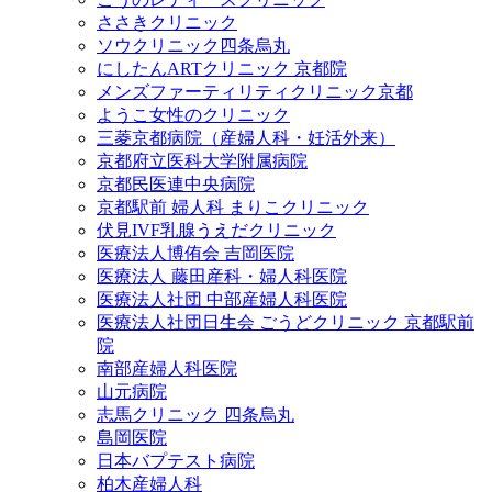
ささきクリニック
ソウクリニック四条烏丸
にしたんARTクリニック 京都院
メンズファーティリティクリニック京都
ようこ女性のクリニック
三菱京都病院（産婦人科・妊活外来）
京都府立医科大学附属病院
京都民医連中央病院
京都駅前 婦人科 まりこクリニック
伏見IVF乳腺うえだクリニック
医療法人博侑会 吉岡医院
医療法人 藤田産科・婦人科医院
医療法人社団 中部産婦人科医院
医療法人社団日生会 ごうどクリニック 京都駅前
院
南部産婦人科医院
山元病院
志馬クリニック 四条烏丸
島岡医院
日本バプテスト病院
柏木産婦人科