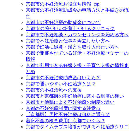
京都市の不妊治療お役立ち情報_top
京都市の不妊治療助成金の申請方法と手続きの流
れ
京都市の不妊治療の助成金について
京都市の腕がいい培養士がいるクリニック
京都市で不妊相談・カウンセリングを始める方へ
京都で不妊治療と仕事を両立したい方へ
京都で妊活に鍼灸・漢方を取り入れたい方へ
京都で開催されている妊活・不妊治療セミナーの
情報
京都で利用できる妊娠支援・子育て支援の情報ま
とめ
京都市の不妊治療助成金はいくら？
京都で通いやすい不妊治療とは？
京都市の不妊治療への支援
京都市と京都府の不妊治療に関する制度の違い
京都市と他県による不妊治療の制度の違い
京都の不妊治療制度に関する注意点
【京都版】男性不妊治療は何科に通う？
着床不全の検査費用は京都でいくら？
京都でタイムラプス培養ができる不妊治療クリニ