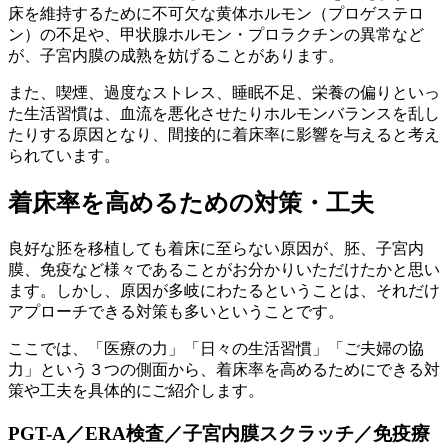
床を維持するために不可欠な黄体ホルモン（プロゲステロ
ン）の不足や、甲状腺ホルモン・プロラクチンの異常など
が、子宮内膜の成熟を妨げることがあります。
また、
喫煙、過度なストレス、睡眠不足、栄養の偏りといっ
た生活習慣
は、血流を悪化させたりホルモンバランスを乱し
たりする原因となり、間接的に着床率に影響を与えると考え
られています。
着床率を高めるための対策・工夫
良好な胚を移植しても着床に至らない原因が、胚、子宮内
膜、免疫など様々であることがお分かりいただけたかと思い
ます。しかし、原因が多岐にわたるということは、それだけ
アプローチできる対策も多いということです。
ここでは、
「医療の力」「日々の生活習慣」「ご夫婦の協
力」という３つの側面
から、着床率を高めるためにできる対
策や工夫を具体的にご紹介します。
PGT-A／ERA検査／子宮内膜スクラッチ／免疫療