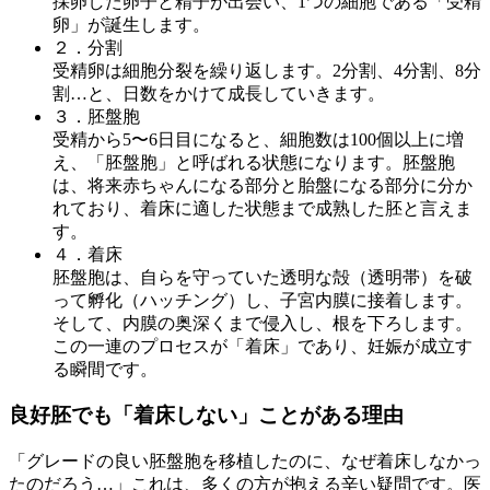
採卵した卵子と精子が出会い、1つの細胞である「受精
卵」が誕生します。
２．分割
受精卵は細胞分裂を繰り返します。2分割、4分割、8分
割…と、日数をかけて成長していきます。
３．胚盤胞
受精から5〜6日目になると、細胞数は100個以上に増
え、「胚盤胞」と呼ばれる状態になります。胚盤胞
は、将来赤ちゃんになる部分と胎盤になる部分に分か
れており、着床に適した状態まで成熟した胚と言えま
す。
４．着床
胚盤胞は、自らを守っていた透明な殻（透明帯）を破
って孵化（ハッチング）し、子宮内膜に接着します。
そして、内膜の奥深くまで侵入し、根を下ろします。
この一連のプロセスが「着床」であり、妊娠が成立す
る瞬間です。
良好胚でも「着床しない」ことがある理由
「グレードの良い胚盤胞を移植したのに、なぜ着床しなかっ
たのだろう…」これは、多くの方が抱える辛い疑問です。医