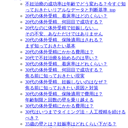
不妊治療の成功率は年齢でどう変わる？今すぐ知
っておきたいリアルなデータと判断基準_top
20代の体外受精、着床率はどのくらい？
20代の体外受精、何回目で成功する？
20代なのに体外受精で妊娠しない…
その不安、あなただけではありません
20代の体外受精、保険適用はされる？
まず知っておきたい基本
20代の体外受精にかかる費用は？
20代で不妊治療を始めるのは早い？
30代の体外受精、着床率はどれくらい？
30代の体外受精、何回目で成功する？
焦る前に知っておきたい現実
30代の体外受精、妊娠しないのはなぜ？
焦る前に知っておきたい原因と対策
30代の体外受精、保険適用で費用は？
年齢制限と回数の壁を乗り越える
30代の体外受精にかかる費用は？
30代はいつまでタイミング法・人工授精を続ける
べき？
35歳の壁とは？妊娠率はどれくらい下がる？