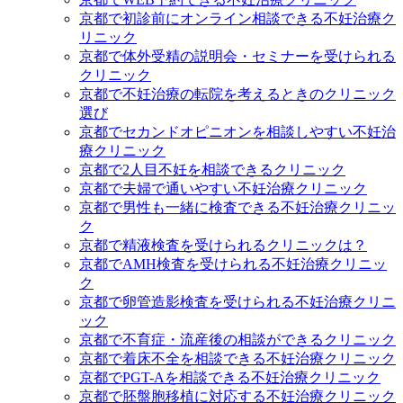
京都で初診前にオンライン相談できる不妊治療ク
リニック
京都で体外受精の説明会・セミナーを受けられる
クリニック
京都で不妊治療の転院を考えるときのクリニック
選び
京都でセカンドオピニオンを相談しやすい不妊治
療クリニック
京都で2人目不妊を相談できるクリニック
京都で夫婦で通いやすい不妊治療クリニック
京都で男性も一緒に検査できる不妊治療クリニッ
ク
京都で精液検査を受けられるクリニックは？
京都でAMH検査を受けられる不妊治療クリニッ
ク
京都で卵管造影検査を受けられる不妊治療クリニ
ック
京都で不育症・流産後の相談ができるクリニック
京都で着床不全を相談できる不妊治療クリニック
京都でPGT-Aを相談できる不妊治療クリニック
京都で胚盤胞移植に対応する不妊治療クリニック