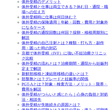
体外受精のデメリット
体外受精と仕事は両立できる？休む日・通院・職
場への伝え方
体外受精時に仕事は何日休む？
体外受精の保険適用｜年齢・回数・費用と対象外
になるケース
体外受精の通院回数は何回？採卵・移植周期別に
解説
体外受精の自己注射とは？種類・打ち方・副作
用・困った時の対応
京都で体外受精（IVF）に強い不妊治療クリニッ
ク比較
体外受精の流れとは？治療期間・通院から妊娠判
定まで解説
新鮮胚移植と凍結胚移植の違いとは？
胚盤胞とは？グレードと妊娠率の関係
PGT-Aとは？対象・検査方法・メリット・限界・
費用を解説
体外受精がつらいと感じたら｜心身の負担と対処
法・相談先
体外受精が失敗続きの原因とは？
体外受精の採卵とは？当日の流れ・痛み・採卵後