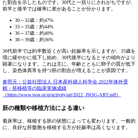
た割合を示したものです。30代と一括りにされがちですが、
前半と後半では確率に差があることが分かります。
30～32歳：
約47%
33～35歳：
約44%
36～37歳：
約40%
38～39歳：
約36%
30代前半では約半数近くが高い妊娠率を示しますが、35歳を
境に緩やかに低下し始め、30代後半になるとその傾向がより
顕著になります。これは主に、
年齢とともに卵子の質が低下
し、染色体異常を持つ胚の割合が増える
ことが原因です。
参照元：公益社団法人 日本産科婦人科学会 2022年体外受
精・胚移植等の臨床実施成績
（https://www.jsog.or.jp/activity/art/2022_JSOG-ART.pdf）
胚の種類や移植方法による違い
着床率は、移植する胚の状態によっても変わります。一般的
に、良好な胚盤胞を移植する方が妊娠率は高くなります。