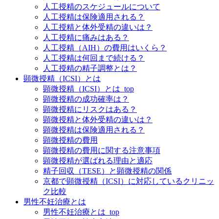
人工授精のスケジュールについて
人工授精は保険適用される？
人工授精と体外受精の違いは？
人工授精に痛みはある？
人工授精（AIH）の費用はいくら？
人工授精は何回まで続ける？
人工授精の精子調整とは？
顕微授精（ICSI）とは
顕微授精（ICSI）とは_top
顕微授精の成功確率は？
顕微授精にリスクはある？
顕微授精と体外受精の違いは？
顕微授精は保険適用される？
顕微授精の費用
顕微授精の費用に関する注意事項
顕微授精が選ばれる理由と適応
精子回収（TESE）と顕微授精の関係
京都で顕微授精（ICSI）に対応しているクリニッ
ク比較
男性不妊治療とは
男性不妊治療とは_top