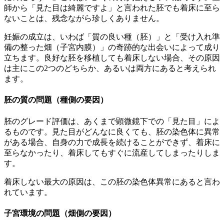
師から「見た目は綺麗ですよ」と言われた胚でも着床に至ら
ないことは、残念ながら珍しくありません。
妊娠の成立は、いわば
「質の良い種（胚）」と「受け入れ準
備の整った畑（子宮内膜）」の奇跡的な出会い
によって成り
立ちます。良好な胚を移植しても着床しない場合、その原因
は主にこの2つのどちらか、あるいは両方にあると考えられ
ます。
胚の質の問題（種側の要因）
胚のグレード評価は、
あくまで顕微鏡下での「見た目」によ
るもの
です。見た目がどんなに良くても、胚の染色体に異常
がある場合、自身の力で成長を続けることができず、着床に
至らなかったり、着床してもすぐに流産してしまったりしま
す。
着床しない最大の原因は、この胚の染色体異常にあると言わ
れています。
子宮環境の問題（畑側の要因）