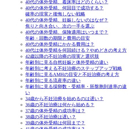
40代の体外受精、着床率はどのくらい？
40代の体外受精、何回目で成功する？
確率の現実と後悔しない戦略
40代の体外受精、妊娠しないのはなぜ？
焦りと向き合い、次の一手を選ぶ
40代の体外受精、保険適用はいつまで？
年齢・回数の期限と費用の目安
40代の体外受精にかかる費用は？
40代は体外受精を何回続ける？やめどきの考え方
42歳以降の不妊治療の現実と選択肢
年齢別に見る自然妊娠と体外受精の違い
年齢別に考える不妊治療のステップアップ戦略
年齢別に見るAMHの目安と不妊治療の考え方
年齢別に見る流産率の違い
年齢別に見る採卵数・受精率・胚盤胞到達率の違
い
34歳から不妊治療を始めるのは遅い？
36歳の不妊治療は何から始める？
37歳の体外受精の成功率は？
38歳の不妊治療は遅い？
39歳の体外受精は何回まで？
41歳の体外受精の成功率は？